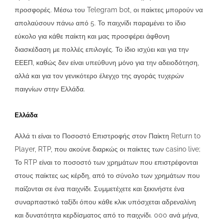
προσφορές. Μέσω του Telegram bot, οι παίκτες μπορούν να
απολαύσουν πάνω από 5. Το παιχνίδι παραμένει το ίδιο
εύκολο για κάθε παίκτη και μας προσφέρει άφθονη
διασκέδαση με πολλές επιλογές. Το ίδιο ισχύει και για την
ΕΕΕΠ, καθώς δεν είναι υπεύθυνη μόνο για την αδειοδότηση,
αλλά και για τον γενικότερο έλεγχο της αγοράς τυχερών
παιγνίων στην Ελλάδα.
Ελλάδα
Αλλά τι είναι το Ποσοστό Επιστροφής στον Παίκτη Return to
Player, RTP, που ακούνε διαρκώς οι παίκτες των casino live;
Το RTP είναι το ποσοστό των χρημάτων που επιστρέφονται
στους παίκτες ως κέρδη, από το σύνολο των χρημάτων που
παίζονται σε ένα παιχνίδι. Συμμετέχετε και ξεκινήστε ένα
συναρπαστικό ταξίδι όπου κάθε κλικ υπόσχεται αδρεναλίνη
και δυνατότητα κερδίσματος από το παιχνίδι. 000 ανά μήνα,