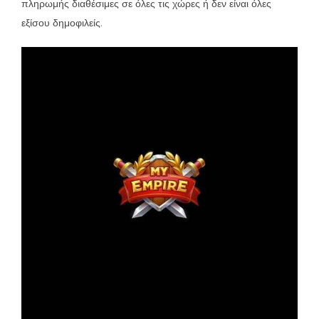
πληρωμής διαθέσιμες σε όλες τις χώρες ή δεν είναι όλες
εξίσου δημοφιλείς.