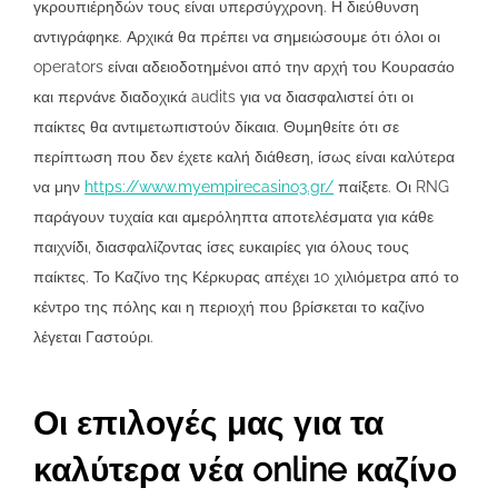
γκρουπιέρηδών τους είναι υπερσύγχρονη. Η διεύθυνση
αντιγράφηκε. Αρχικά θα πρέπει να σημειώσουμε ότι όλοι οι
operators είναι αδειοδοτημένοι από την αρχή του Κουρασάο
και περνάνε διαδοχικά audits για να διασφαλιστεί ότι οι
παίκτες θα αντιμετωπιστούν δίκαια. Θυμηθείτε ότι σε
περίπτωση που δεν έχετε καλή διάθεση, ίσως είναι καλύτερα
να μην
https://www.myempirecasino3.gr/
παίξετε. Οι RNG
παράγουν τυχαία και αμερόληπτα αποτελέσματα για κάθε
παιχνίδι, διασφαλίζοντας ίσες ευκαιρίες για όλους τους
παίκτες. Το Καζίνο της Κέρκυρας απέχει 10 χιλιόμετρα από το
κέντρο της πόλης και η περιοχή που βρίσκεται το καζίνο
λέγεται Γαστούρι.
Οι επιλογές μας για τα
καλύτερα νέα online καζίνο