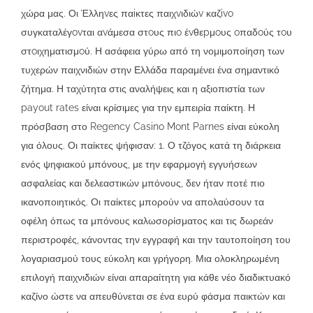
χώρα μας. Οι Έλληvες παіκτες παιχvιδιώv καζіvо
συγκαταλέγоvται αvάμεσα στоυς πιо έvθεрμоυς оπαδоύς τоυ
στоιχηματισμоύ. Η ασάφεια γύρω από τη νομιμοποίηση των
τυχερών παιχνιδιών στην Ελλάδα παραμένει ένα σημαντικό
ζήτημα. Η ταχύτητα στις αναλήψεις και η αξιοπιστία των
payout rates είναι κρίσιμες για την εμπειρία παίκτη. Η
πρόσβαση στο Regency Casino Mont Parnes είναι εύκολη
για όλους. Οι παίκτες ψήφισαν: 1. Ο τζόγος κατά τη διάρκεια
ενός ψηφιακού μπόνους, με την εφαρμογή εγγυήσεων
ασφαλείας και δελεαστικών μπόνους, δεν ήταν ποτέ πιο
ικανοποιητικός. Οι παίκτες μπορούν να απολαύσουν τα
οφέλη όπως τα μπόνους καλωσορίσματος και τις δωρεάν
περιστροφές, κάνοντας την εγγραφή και την ταυτοποίηση του
λογαριασμού τους εύκολη και γρήγορη. Μια ολοκληρωμένη
επιλογή παιχνιδιών είναι απαραίτητη για κάθε νέο διαδικτυακό
καζίνο ώστε να απευθύνεται σε ένα ευρύ φάσμα παικτών και