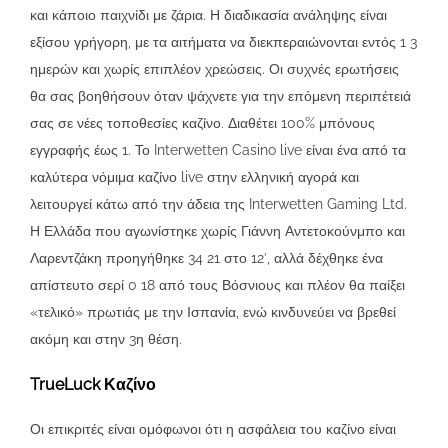
και κάποιο παιχνίδι με ζάρια. Η διαδικασία ανάληψης είναι
εξίσου γρήγορη, με τα αιτήματα να διεκπεραιώνονται εντός 1 3
ημερών και χωρίς επιπλέον χρεώσεις. Οι συχνές ερωτήσεις
θα σας βοηθήσουν όταν ψάχνετε για την επόμενη περιπέτειά
σας σε νέες τοποθεσίες καζίνο. Διαθέτει 100% μπόνους
εγγραφής έως 1. Το Interwetten Casino live είναι ένα από τα
καλύτερα νόμιμα καζίνο live στην ελληνική αγορά και
λειτουργεί κάτω από την άδεια της Interwetten Gaming Ltd.
Η Ελλάδα που αγωνίστηκε χωρίς Γιάννη Αντετοκούνμπο και
Λαρεντζάκη προηγήθηκε 34 21 στο 12′, αλλά δέχθηκε ένα
απίστευτο σερί 0 18 από τους Βόσνιους και πλέον θα παίξει
«τελικό» πρωτιάς με την Ισπανία, ενώ κινδυνεύει να βρεθεί
ακόμη και στην 3η θέση.
TrueLuck Καζίνο
Οι επικριτές είναι ομόφωνοι ότι η ασφάλεια του καζίνο είναι