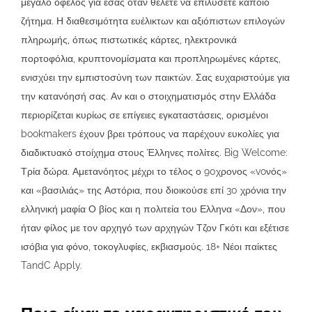
μεγάλο όφελος για εσάς όταν θέλετε να επιλύσετε κάποιο
ζήτημα. Η διαθεσιμότητα ευέλικτων και αξιόπιστων επιλογών
πληρωμής, όπως πιστωτικές κάρτες, ηλεκτρονικά
πορτοφόλια, κρυπτονομίσματα και προπληρωμένες κάρτες,
ενισχύει την εμπιστοσύνη των παικτών. Σας ευχαριστούμε για
την κατανόησή σας. Αν και ο στοιχηματισμός στην Ελλάδα
περιορίζεται κυρίως σε επίγειες εγκαταστάσεις, ορισμένοι
bookmakers έχουν βρει τρόπους να παρέχουν ευκολίες για
διαδικτυακό στοίχημα στους Έλληνες πολίτες. Big Welcome:
Τρία δώρα. Αμετανόητος μέχρι το τέλος ο 90χρονος «voνός»
και «βασιλιάς» της Αστόρια, που διοικούσε επί 30 χρόνια την
ελληνική μαφία Ο βίος και η πολιτεία του Ελληνα «Δον», που
ήταν φίλος με τον αρχηγό των αρχηγών Τζον Γκότι και εξέτισε
ισόβια για φόνο, τοκογλυφίες, εκβιασμούς. 18+ Νέοι παίκτες
TandC Apply.