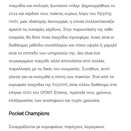
παιχνίδια και επιλογές ζωντανού ντίλερ. Δημιουργήθηκε το
2014 και κέρδισε τους παίκτες κυρίως λόγω του flipping
reels, μιας ιδιαίτερης λειτουργίας η οποία πολλαπλασιάζει
αρκετά τις ευκαιρίες κέρδους. Στην παρουσίαση της κάθε
εταιρείας θα δείτε ποια παιχνίδια προσφέρει, ποιες είναι οι
διαθέσιμες μέθοδοι συναλλαγών και πόσο υψηλό ή χαμηλό
είναι το επίπεδο των υπηρεσιών της. Δεν είναι ένα
συγκεκριμένο παιχνίδι, αλλά αποτελείται από πολλές
παραλλαγές με τις δικές του ονομασίες. Συνήθως, αυτό
γίνεται για να ενισχυθεί η πίστη των παικτών. Ένα από τα
κορυφαία παιχνίδια της Inspired, είναι πλέον διαθέσιμο στα
επίγεια slots του ΟΠΑΠ. Επίσης, πρόσεξε τους χρόνους
επεξεργασίας των αναλήψεων και τυχόν χρεώσεις.
Pocket Champions
Συνεργάζονται με κορυφαίους παρόχους λογισμικού,