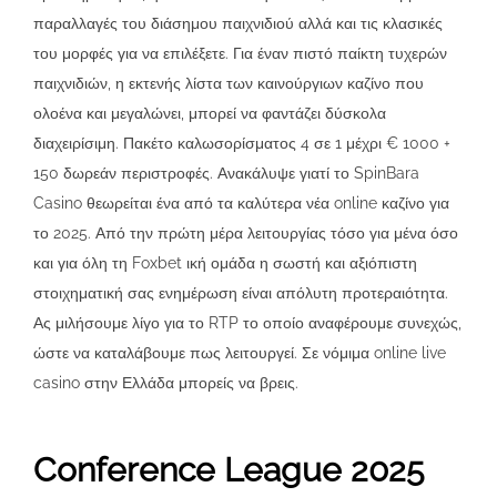
παραλλαγές του διάσημου παιχνιδιού αλλά και τις κλασικές
του μορφές για να επιλέξετε. Για έναν πιστό παίκτη τυχερών
παιχνιδιών, η εκτενής λίστα των καινούργιων καζίνο που
ολοένα και μεγαλώνει, μπορεί να φαντάζει δύσκολα
διαχειρίσιμη. Πακέτο καλωσορίσματος 4 σε 1 μέχρι € 1000 +
150 δωρεάν περιστροφές. Ανακάλυψε γιατί το SpinBara
Casino θεωρείται ένα από τα καλύτερα νέα online καζίνο για
το 2025. Από την πρώτη μέρα λειτουργίας τόσο για μένα όσο
και για όλη τη Foxbet ική ομάδα η σωστή και αξιόπιστη
στοιχηματική σας ενημέρωση είναι απόλυτη προτεραιότητα.
Ας μιλήσουμε λίγο για το RTP το οποίο αναφέρουμε συνεχώς,
ώστε να καταλάβουμε πως λειτουργεί. Σε νόμιμα online live
casino στην Ελλάδα μπορείς να βρεις.
Conference League 2025