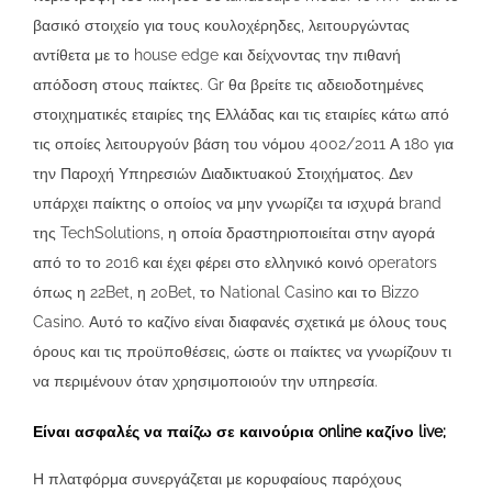
βασικό στοιχείο για τους κουλοχέρηδες, λειτουργώντας
αντίθετα με το house edge και δείχνοντας την πιθανή
απόδοση στους παίκτες. Gr θα βρείτε τις αδειοδοτημένες
στοιχηματικές εταιρίες της Ελλάδας και τις εταιρίες κάτω από
τις οποίες λειτουργούν βάση του νόμου 4002/2011 Α 180 για
την Παροχή Υπηρεσιών Διαδικτυακού Στοιχήματος. Δεν
υπάρχει παίκτης ο οποίος να μην γνωρίζει τα ισχυρά brand
της TechSolutions, η οποία δραστηριοποιείται στην αγορά
από το το 2016 και έχει φέρει στο ελληνικό κοινό operators
όπως η 22Bet, η 20Bet, το National Casino και το Bizzo
Casino. Αυτό το καζίνο είναι διαφανές σχετικά με όλους τους
όρους και τις προϋποθέσεις, ώστε οι παίκτες να γνωρίζουν τι
να περιμένουν όταν χρησιμοποιούν την υπηρεσία.
Είναι ασφαλές να παίζω σε καινούρια online καζίνο live;
Η πλατφόρμα συνεργάζεται με κορυφαίους παρόχους