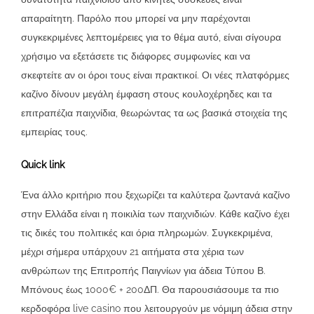
απαραίτητη. Παρόλο που μπορεί να μην παρέχονται
συγκεκριμένες λεπτομέρειες για το θέμα αυτό, είναι σίγουρα
χρήσιμο να εξετάσετε τις διάφορες συμφωνίες και να
σκεφτείτε αν οι όροι τους είναι πρακτικοί. Οι νέες πλατφόρμες
καζίνο δίνουν μεγάλη έμφαση στους κουλοχέρηδες και τα
επιτραπέζια παιχνίδια, θεωρώντας τα ως βασικά στοιχεία της
εμπειρίας τους.
Quick link
Ένα άλλο κριτήριο που ξεχωρίζει τα καλύτερα ζωντανά καζίνο
στην Ελλάδα είναι η ποικιλία των παιχνιδιών. Κάθε καζίνο έχει
τις δικές του πολιτικές και όρια πληρωμών. Συγκεκριμένα,
μέχρι σήμερα υπάρχουν 21 αιτήματα στα χέρια των
ανθρώπων της Επιτροπής Παιγνίων για άδεια Τύπου Β.
Μπόνους έως 1000€ + 200ΔΠ. Θα παρουσιάσουμε τα πιο
κερδοφόρα live casino που λειτουργούν με νόμιμη άδεια στην