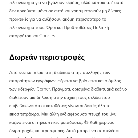
πλεονέκτημα για να βγάλουν κέρδος, αλλά κάποια απ’ αυτά
δεν αρκούνται μόνο σε αυτό και χρησιμοποιούν μη δίκαιες
πρακτικές για να αυξήσουν ακόμη περισσότερο το
πλεονέκτημά τους. Όροι και Προϋποθέσεις Πολιτική
απορρήτου και Cookies.
Δωρεάν περιστροφές
Από εκεί και πέρα, στη διαδικασία της συλλογής των
απαραίτητων εγγράφων, φέρεται να βρίσκεται και ο όμιλος
των αδερφών Comer. Πράγματι, ορισμένα διαδικτυακά καζίνο
διαθέτουν μια δήλωση στην αρχική τους σελίδα που
επιβεβαιώνει ότι οι καταθέσεις γίνονται δεκτές όλο το
εικοσιτετράωρο. Μια άλλη ενδιαφέρουσα πτυχή του live
καζίνο είναι οι τηλεοπτικές μεταδόσεις. 👍 Καθημερινός
δωροτροχός και προσφορές. Αυτό μπορεί να αποτελέσει