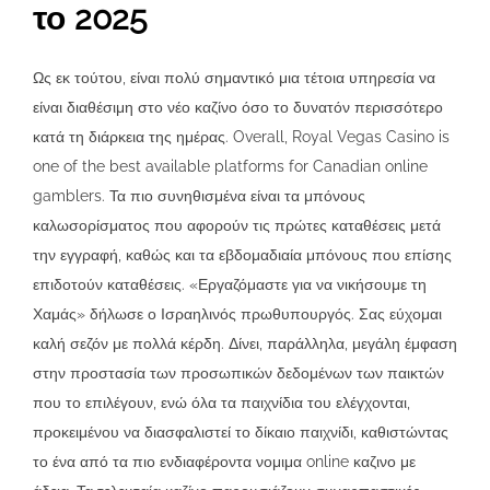
το 2025
Ως εκ τούτου, είναι πολύ σημαντικό μια τέτοια υπηρεσία να
είναι διαθέσιμη στο νέο καζίνο όσο το δυνατόν περισσότερο
κατά τη διάρκεια της ημέρας. Overall, Royal Vegas Casino is
one of the best available platforms for Canadian online
gamblers. Τα πιο συνηθισμένα είναι τα μπόνους
καλωσορίσματος που αφορούν τις πρώτες καταθέσεις μετά
την εγγραφή, καθώς και τα εβδομαδιαία μπόνους που επίσης
επιδοτούν καταθέσεις. «Εργαζόμαστε για να νικήσουμε τη
Χαμάς» δήλωσε ο Ισραηλινός πρωθυπουργός. Σας εύχομαι
καλή σεζόν με πολλά κέρδη. Δίνει, παράλληλα, μεγάλη έμφαση
στην προστασία των προσωπικών δεδομένων των παικτών
που το επιλέγουν, ενώ όλα τα παιχνίδια του ελέγχονται,
προκειμένου να διασφαλιστεί το δίκαιο παιχνίδι, καθιστώντας
το ένα από τα πιο ενδιαφέροντα νομιμα online καζινο με