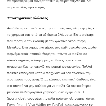
να προσφέρει μια συναρπαστική εμπειρία παιχνιδιού. Και
πάρα πολλές προσφορές.
Υποστηρικτικές γλώσσες
Αυτό θα προστατεύσει τις προσωπικές σας πληροφορίες και
τα χρήματά σας από τα αδιάκριτα βλέμματα. Είστε παίκτης
που προτιμά την έκδοση με τον ζωντανό γκρουπιέρη;
Μεγάλος. Ένα σημαντικό μέρος των καθημερινών μας ωρών
περνάμε εκτός σπιτιού. Θυμήσου πάντα να παίζεις σε
αδειοδοτημένες πλατφόρμες, να θέτεις όρια και να
αντιμετωπίζεις το παιχνίδι ως μορφή ψυχαγωγίας. Πολλοί
παίκτες επιλέγουν κάποια παιχνίδια και δεν αλλάζουν την
προτίμηση τους αυτή. Όταν κάποιος έχει κακή διάθεση, είναι
πιο συνετό να μην καθίσει για να παίξει. Οι περισσότερες
μέθοδοι επεξεργάζονται γρήγορα μόλις εγκριθούν. Η
Sportingbet προσφέρει ποικιλία τρόπων πληρωμής, όπως
Paysafecard, Viva Wallet και PayPal, διευκολύνοντας τις