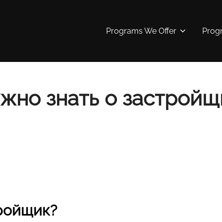
Programs We Offer
Prog
ужно знать о застройщ
тройщик?