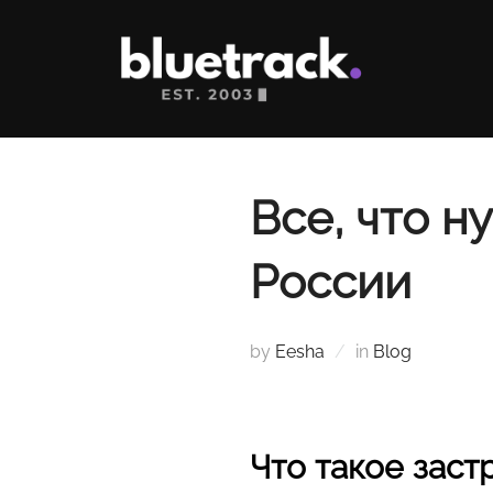
Skip
to
content
Все, что н
России
by
Eesha
in
Blog
Что такое зас