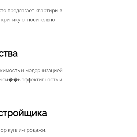
кто предлагает квартиры в
 критику относительно
ства
ижимость и модернизацией
овыси��ь эффективность и
астройщика
вор купли-продажи,