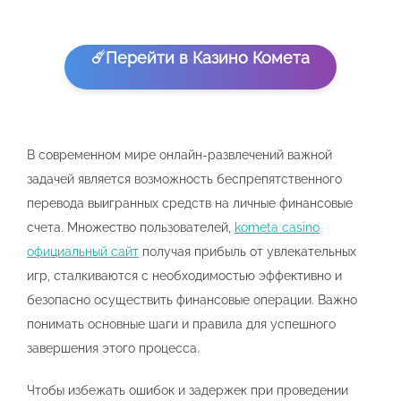
☄️Перейти в Казино Комета
В современном мире онлайн-развлечений важной
задачей является возможность беспрепятственного
перевода выигранных средств на личные финансовые
счета. Множество пользователей,
kometa casino
официальный сайт
получая прибыль от увлекательных
игр, сталкиваются с необходимостью эффективно и
безопасно осуществить финансовые операции. Важно
понимать основные шаги и правила для успешного
завершения этого процесса.
Чтобы избежать ошибок и задержек при проведении