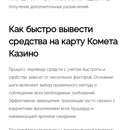
получения дополнительных разъяснений.
Как быстро вывести
средства на карту Комета
Казино
Процесс перевода средств с учётом быстроты и
удобства зависит от нескольких факторов. Основные
шаги включают выбор правильного метода и
соблюдение всех необходимых требований.
Эффективное завершение транзакции часто связано с
корректным выполнением всех процедур и
минимизацией времени ожидания.