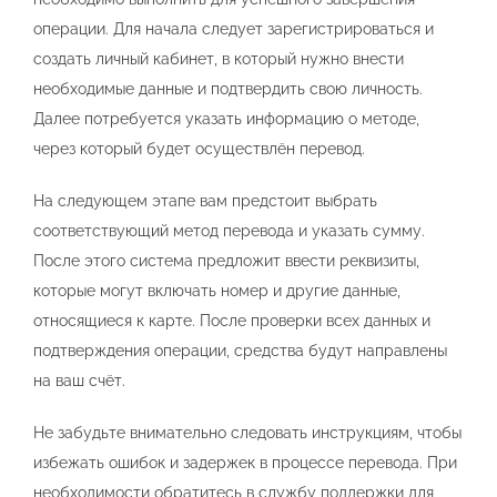
операции. Для начала следует зарегистрироваться и
создать личный кабинет, в который нужно внести
необходимые данные и подтвердить свою личность.
Далее потребуется указать информацию о методе,
через который будет осуществлён перевод.
На следующем этапе вам предстоит выбрать
соответствующий метод перевода и указать сумму.
После этого система предложит ввести реквизиты,
которые могут включать номер и другие данные,
относящиеся к карте. После проверки всех данных и
подтверждения операции, средства будут направлены
на ваш счёт.
Не забудьте внимательно следовать инструкциям, чтобы
избежать ошибок и задержек в процессе перевода. При
необходимости обратитесь в службу поддержки для