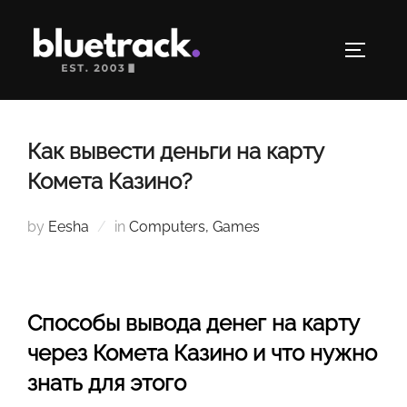
Skip
to
TOGGLE
content
Как вывести деньги на карту
Комета Казино?
by
Eesha
in
Computers, Games
Способы вывода денег на карту
через Комета Казино и что нужно
знать для этого