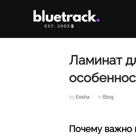
Skip
to
content
Ламинат дл
особеннос
by
Eesha
in
Blog
Почему важно 