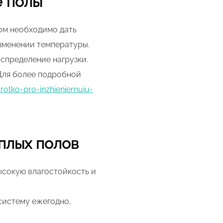
е полы
ом необходимо дать
зменении температуры.
спределение нагрузки.
 Для более подробной
rotko-pro-inzhieniernuiu-
плых полов
ысокую влагостойкость и
систему ежегодно,