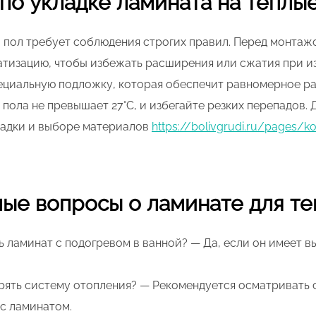
по укладке ламината на теплы
й пол требует соблюдения строгих правил. Перед монтаж
атизацию, чтобы избежать расширения или сжатия при и
ециальную подложку, которая обеспечит равномерное ра
 пола не превышает 27°C, и избегайте резких перепадов.
ладки и выборе материалов
https://bolivgrudi.ru/pages/ko
мые вопросы о ламинате для те
 ламинат с подогревом в ванной? — Да, если он имеет в
рять систему отопления? — Рекомендуется осматривать 
 с ламинатом.