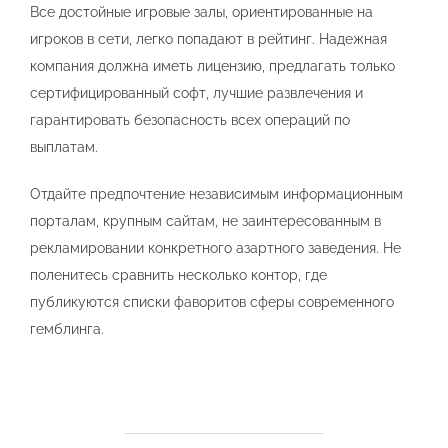
Все достойные игровые залы, ориентированные на
игроков в сети, легко попадают в рейтинг. Надежная
компания должна иметь лицензию, предлагать только
сертифицированный софт, лучшие развлечения и
гарантировать безопасность всех операций по
выплатам.
Отдайте предпочтение независимым информационным
порталам, крупным сайтам, не заинтересованным в
рекламировании конкретного азартного заведения. Не
поленитесь сравнить несколько контор, где
публикуются списки фаворитов сферы современного
гемблинга.