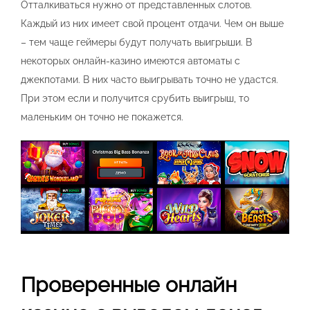
Отталкиваться нужно от представленных слотов.
Каждый из них имеет свой процент отдачи. Чем он выше
– тем чаще геймеры будут получать выигрыши. В
некоторых онлайн-казино имеются автоматы с
джекпотами. В них часто выигрывать точно не удастся.
При этом если и получится срубить выигрыш, то
маленьким он точно не покажется.
Проверенные онлайн