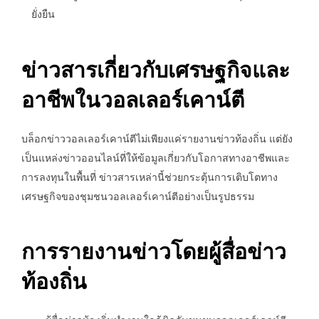
ยั่งยืน
ข่าวสารเกี่ยวกับเศรษฐกิจและ
อาชีพในวอลเลอร์เคาน์ตี
บล็อกข่าววอลเลอร์เคาน์ตีไม่เพียงแค่รายงานข่าวท้องถิ่น แต่ยัง
เป็นแหล่งข่าวออนไลน์ที่ให้ข้อมูลเกี่ยวกับโอกาสทางอาชีพและ
การลงทุนในพื้นที่ ข่าวสารเหล่านี้ช่วยกระตุ้นการเติบโตทาง
เศรษฐกิจของชุมชนวอลเลอร์เคาน์ตีอย่างเป็นรูปธรรม
การรายงานข่าวโดยผู้สื่อข่าว
ท้องถิ่น