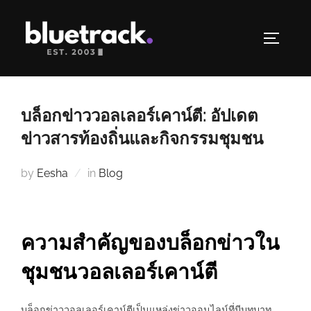
Skip
to
TOGGLE
content
บล็อกข่าววอลเลอร์เคาน์ตี: อัปเดต
ข่าวสารท้องถิ่นและกิจกรรมชุมชน
by
Eesha
in
Blog
ความสำคัญของบล็อกข่าวใน
ชุมชนวอลเลอร์เคาน์ตี
บล็อกข่าววอลเลอร์เคาน์ตีเป็นแหล่งข่าวออนไลน์ที่มีบทบาท