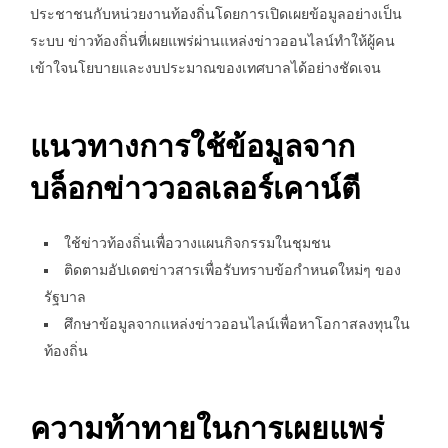
ประชาชนกับหน่วยงานท้องถิ่นโดยการเปิดเผยข้อมูลอย่างเป็น
ระบบ ข่าวท้องถิ่นที่เผยแพร่ผ่านแหล่งข่าวออนไลน์ทำให้ผู้คน
เข้าใจนโยบายและงบประมาณของเทศบาลได้อย่างชัดเจน
แนวทางการใช้ข้อมูลจาก
บล็อกข่าววอลเลอร์เคาน์ตี
ใช้ข่าวท้องถิ่นเพื่อวางแผนกิจกรรมในชุมชน
ติดตามอัปเดตข่าวสารเพื่อรับทราบข้อกำหนดใหม่ๆ ของ
รัฐบาล
ศึกษาข้อมูลจากแหล่งข่าวออนไลน์เพื่อหาโอกาสลงทุนใน
ท้องถิ่น
ความท้าทายในการเผยแพร่