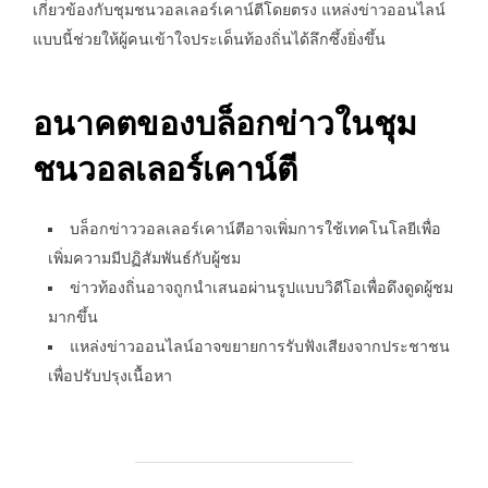
เกี่ยวข้องกับชุมชนวอลเลอร์เคาน์ตีโดยตรง แหล่งข่าวออนไลน์
แบบนี้ช่วยให้ผู้คนเข้าใจประเด็นท้องถิ่นได้ลึกซึ้งยิ่งขึ้น
อนาคตของบล็อกข่าวในชุม
ชนวอลเลอร์เคาน์ตี
บล็อกข่าววอลเลอร์เคาน์ตีอาจเพิ่มการใช้เทคโนโลยีเพื่อ
เพิ่มความมีปฏิสัมพันธ์กับผู้ชม
ข่าวท้องถิ่นอาจถูกนำเสนอผ่านรูปแบบวิดีโอเพื่อดึงดูดผู้ชม
มากขึ้น
แหล่งข่าวออนไลน์อาจขยายการรับฟังเสียงจากประชาชน
เพื่อปรับปรุงเนื้อหา