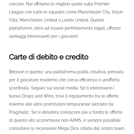
cercare. Noi offriamo le migliori quote sulla Premier
League con tutte le squadre come Manchester City, Aston
Villa, Manchester United o Leeds United. Queste
piattaforme, oltre ad essere perfettamente legali, offrono
vantaggi interessanti per i giocatori.
Carte di debito e credito
Betsson è questo: una piattaforma pulita, intuitiva, pensata
per il giocatore moderno che cerca efficienza e un’offerta
sconfinata. Seguici sui social media. Se ti interessano i
bonus Drops and Wins, trovi il regolamento tra le offerte
insieme alle altre promozioni temporanee lanciate da
Pragmatic. Se si desidera conoscere più a fondo le offerte
di questo sito scommesse non AAMS, è sempre possibile
consultare la recensione Mega Dice stilata dal nostro team