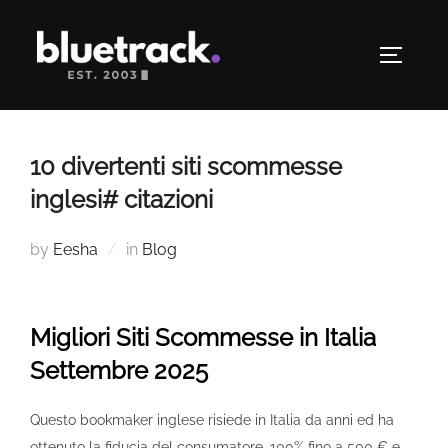
Skip
to
TOGGLE
content
10 divertenti siti scommesse
inglesi# citazioni
by
Eesha
in
Blog
Migliori Siti Scommesse in Italia
Settembre 2025
Questo bookmaker inglese risiede in Italia da anni ed ha
ottenuto la fiducia del consumatore. 100% fino a 500 € e