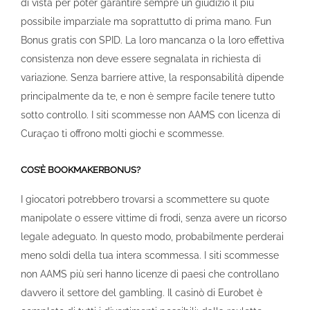
di vista per poter garantire sempre un giudizio il più
possibile imparziale ma soprattutto di prima mano. Fun
Bonus gratis con SPID. La loro mancanza o la loro effettiva
consistenza non deve essere segnalata in richiesta di
variazione. Senza barriere attive, la responsabilità dipende
principalmente da te, e non è sempre facile tenere tutto
sotto controllo. I siti scommesse non AAMS con licenza di
Curaçao ti offrono molti giochi e scommesse.
COS’È BOOKMAKERBONUS?
I giocatori potrebbero trovarsi a scommettere su quote
manipolate o essere vittime di frodi, senza avere un ricorso
legale adeguato. In questo modo, probabilmente perderai
meno soldi della tua intera scommessa. I siti scommesse
non AAMS più seri hanno licenze di paesi che controllano
davvero il settore del gambling. Il casinò di Eurobet è