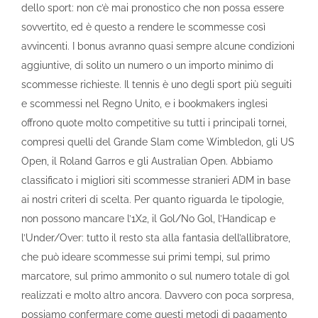
dello sport: non c’è mai pronostico che non possa essere
sovvertito, ed è questo a rendere le scommesse così
avvincenti. I bonus avranno quasi sempre alcune condizioni
aggiuntive, di solito un numero o un importo minimo di
scommesse richieste. Il tennis è uno degli sport più seguiti
e scommessi nel Regno Unito, e i bookmakers inglesi
offrono quote molto competitive su tutti i principali tornei,
compresi quelli del Grande Slam come Wimbledon, gli US
Open, il Roland Garros e gli Australian Open. Abbiamo
classificato i migliori siti scommesse stranieri ADM in base
ai nostri criteri di scelta. Per quanto riguarda le tipologie,
non possono mancare l’1X2, il Gol/No Gol, l’Handicap e
l’Under/Over: tutto il resto sta alla fantasia dell’allibratore,
che può ideare scommesse sui primi tempi, sul primo
marcatore, sul primo ammonito o sul numero totale di gol
realizzati e molto altro ancora. Davvero con poca sorpresa,
possiamo confermare come questi metodi di pagamento