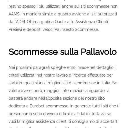
restino spesso i più utilizzati anche sui siti scommesse non
AAMS, in maniera simile a quanto avviene ai siti autorizzati
dall’ADM. Ottima grafica Quote alte Assistenza Clienti
Prelievi e depositi veloci Palinsesto Scommesse.
Scommesse sulla Pallavolo
Nei prossimi paragrafi spiegheremo invece nel dettaglio i
criteri utilizzati nel nostro lavoro di ricerca effettuato per
stabilire quali siano i migliori siti di scommesse in Italia. Se
volete avere, però, maggiori informazioni a riguardo, vi
basterà andare nell’apposita sezione del nostro sito
dedicata a Eurobet scommesse. In generale tutti i siti che ti
presentiamo sono davvero ottimi e affidabili, tuttavia se
vuoi la miglior assistenza clienti ti consigliamo di accertarti