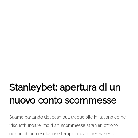
Stanleybet: apertura di un
nuovo conto scommesse
Stiamo parlando del cash out, traducibile in italiano come
“riscuoti”. Inoltre, molti siti scommesse stranieri offrono
opzioni di autoesclusione temporanea o permanente,