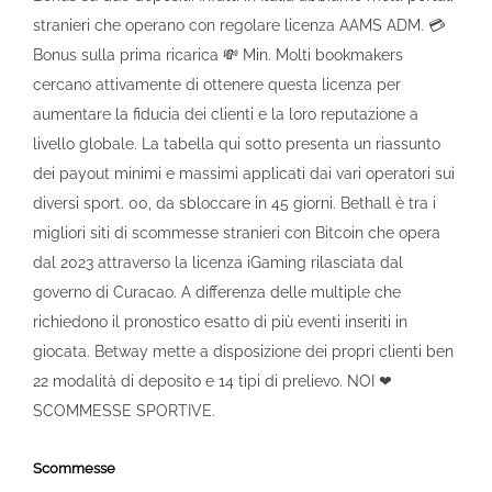
stranieri che operano con regolare licenza AAMS ADM. 💳
Bonus sulla prima ricarica 💸 Min. Molti bookmakers
cercano attivamente di ottenere questa licenza per
aumentare la fiducia dei clienti e la loro reputazione a
livello globale. La tabella qui sotto presenta un riassunto
dei payout minimi e massimi applicati dai vari operatori sui
diversi sport. 00, da sbloccare in 45 giorni. Bethall è tra i
migliori siti di scommesse stranieri con Bitcoin che opera
dal 2023 attraverso la licenza iGaming rilasciata dal
governo di Curacao. A differenza delle multiple che
richiedono il pronostico esatto di più eventi inseriti in
giocata. Betway mette a disposizione dei propri clienti ben
22 modalità di deposito e 14 tipi di prelievo. NOI ❤
SCOMMESSE SPORTIVE.
Scommesse