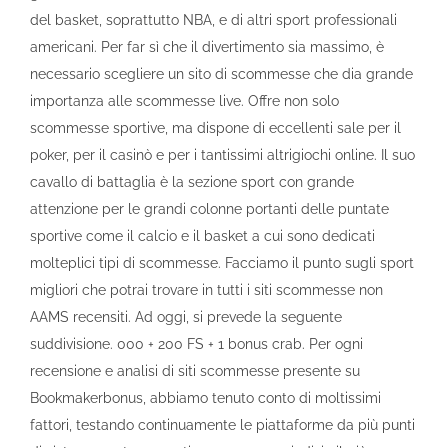
del basket, soprattutto NBA, e di altri sport professionali
americani. Per far sì che il divertimento sia massimo, è
necessario scegliere un sito di scommesse che dia grande
importanza alle scommesse live. Offre non solo
scommesse sportive, ma dispone di eccellenti sale per il
poker, per il casinò e per i tantissimi altrigiochi online. Il suo
cavallo di battaglia è la sezione sport con grande
attenzione per le grandi colonne portanti delle puntate
sportive come il calcio e il basket a cui sono dedicati
molteplici tipi di scommesse. Facciamo il punto sugli sport
migliori che potrai trovare in tutti i siti scommesse non
AAMS recensiti. Ad oggi, si prevede la seguente
suddivisione. 000 + 200 FS + 1 bonus crab. Per ogni
recensione e analisi di siti scommesse presente su
Bookmakerbonus, abbiamo tenuto conto di moltissimi
fattori, testando continuamente le piattaforme da più punti