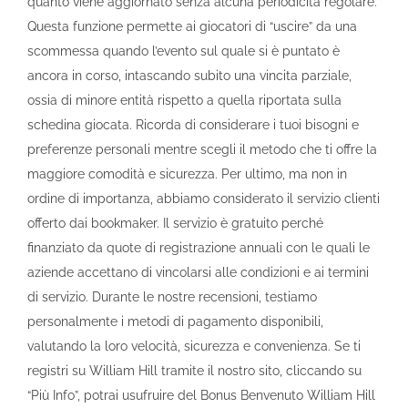
quanto viene aggiornato senza alcuna periodicità regolare.
Questa funzione permette ai giocatori di “uscire” da una
scommessa quando l’evento sul quale si è puntato è
ancora in corso, intascando subito una vincita parziale,
ossia di minore entità rispetto a quella riportata sulla
schedina giocata. Ricorda di considerare i tuoi bisogni e
preferenze personali mentre scegli il metodo che ti offre la
maggiore comodità e sicurezza. Per ultimo, ma non in
ordine di importanza, abbiamo considerato il servizio clienti
offerto dai bookmaker. Il servizio è gratuito perché
finanziato da quote di registrazione annuali con le quali le
aziende accettano di vincolarsi alle condizioni e ai termini
di servizio. Durante le nostre recensioni, testiamo
personalmente i metodi di pagamento disponibili,
valutando la loro velocità, sicurezza e convenienza. Se ti
registri su William Hill tramite il nostro sito, cliccando su
“Più Info”, potrai usufruire del Bonus Benvenuto William Hill