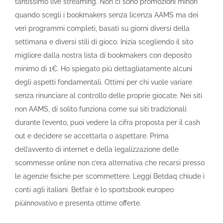
tantissimo live streaming. Non ci sono promozioni minori
quando scegli i bookmakers senza licenza AAMS ma dei
veri programmi completi, basati su giorni diversi della
settimana e diversi stili di gioco. Inizia scegliendo il sito
migliore dalla nostra lista di bookmakers con deposito
minimo di 1€. Ho spiegato più dettagliatamente alcuni
degli aspetti fondamentali. Ottimi per chi vuole variare
senza rinunciare al controllo delle proprie giocate. Nei siti
non AAMS, di solito funziona come sui siti tradizionali:
durante l’evento, puoi vedere la cifra proposta per il cash
out e decidere se accettarla o aspettare. Prima
dell’avvento di internet e della legalizzazione delle
scommesse online non c’era alternativa che recarsi presso
le agenzie fisiche per scommettere. Leggi Betdaq chiude i
conti agli italiani. Betfair è lo sportsbook europeo
piùinnovativo e presenta ottime offerte.