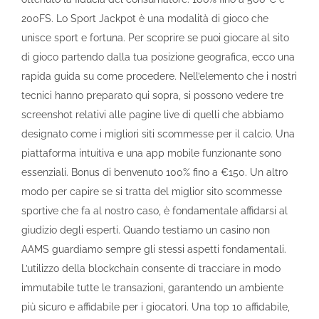
200FS. Lo Sport Jackpot è una modalità di gioco che
unisce sport e fortuna. Per scoprire se puoi giocare al sito
di gioco partendo dalla tua posizione geografica, ecco una
rapida guida su come procedere. Nell’elemento che i nostri
tecnici hanno preparato qui sopra, si possono vedere tre
screenshot relativi alle pagine live di quelli che abbiamo
designato come i migliori siti scommesse per il calcio. Una
piattaforma intuitiva e una app mobile funzionante sono
essenziali. Bonus di benvenuto 100% fino a €150. Un altro
modo per capire se si tratta del miglior sito scommesse
sportive che fa al nostro caso, è fondamentale affidarsi al
giudizio degli esperti. Quando testiamo un casino non
AAMS guardiamo sempre gli stessi aspetti fondamentali.
L’utilizzo della blockchain consente di tracciare in modo
immutabile tutte le transazioni, garantendo un ambiente
più sicuro e affidabile per i giocatori. Una top 10 affidabile,