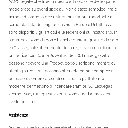
AAMS legale che trovi in questo articolo offre delle quote
maggiorate su eventi speciali. Non è stato semplice, ma ci
riempie di orgoglio presentare forse la più importante e
completa lista dei migliori casinò in Europa. Di tutti essi
sono disponibili gli articoli e le recensioni sul nostro sito. In
alcuni casi, sono disponibili anche puntate gratuite da 10 o
20€, assegnate al momento della registrazione o dopo la
prima ricarica. 1% alla Juventus, del 26. I nuovi giocatori
possono ricevere una Freebet dopo l’iscrizione, mentre gli
utenti già registrati possono ottenerla come ricompensa
per essere sempre presenti sul sito. Le piattaforme
moderne permettono di ricaricare tramite. Su Leovegas
scommesse, tutti questi aspetti sono curati al massimo
livello possibile.
Assistenza
Anche in questo caso troverete abbondante pane per i