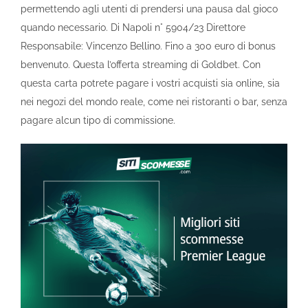
permettendo agli utenti di prendersi una pausa dal gioco
quando necessario. Di Napoli n° 5904/23 Direttore
Responsabile: Vincenzo Bellino. Fino a 300 euro di bonus
benvenuto. Questa l’offerta streaming di Goldbet. Con
questa carta potrete pagare i vostri acquisti sia online, sia
nei negozi del mondo reale, come nei ristoranti o bar, senza
pagare alcun tipo di commissione.