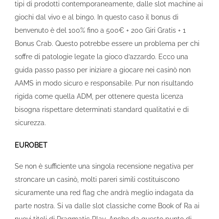
tipi di prodotti contemporaneamente, dalle slot machine ai
giochi dal vivo e al bingo. In questo caso il bonus di
benvenuto è del 100% fino a 500€ + 200 Giri Gratis + 1
Bonus Crab. Questo potrebbe essere un problema per chi
soffre di patologie legate la gioco d’azzardo. Ecco una
guida passo passo per iniziare a giocare nei casinò non
AAMS in modo sicuro e responsabile. Pur non risultando
rigida come quella ADM, per ottenere questa licenza
bisogna rispettare determinati standard qualitativi e di
sicurezza.
EUROBET
Se non è sufficiente una singola recensione negativa per
stroncare un casinò, molti pareri simili costituiscono
sicuramente una red flag che andrà meglio indagata da
parte nostra. Si va dalle slot classiche come Book of Ra ai