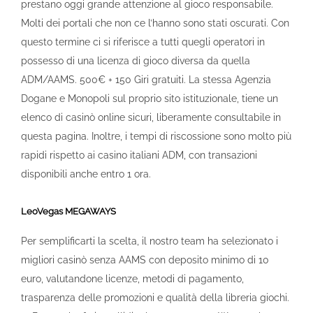
prestano oggi grande attenzione al gioco responsabile.
Molti dei portali che non ce l’hanno sono stati oscurati. Con
questo termine ci si riferisce a tutti quegli operatori in
possesso di una licenza di gioco diversa da quella
ADM/AAMS. 500€ + 150 Giri gratuiti. La stessa Agenzia
Dogane e Monopoli sul proprio sito istituzionale, tiene un
elenco di casinò online sicuri, liberamente consultabile in
questa pagina. Inoltre, i tempi di riscossione sono molto più
rapidi rispetto ai casino italiani ADM, con transazioni
disponibili anche entro 1 ora.
LeoVegas MEGAWAYS
Per semplificarti la scelta, il nostro team ha selezionato i
migliori casinò senza AAMS con deposito minimo di 10
euro, valutandone licenze, metodi di pagamento,
trasparenza delle promozioni e qualità della libreria giochi.