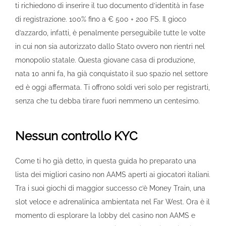
ti richiedono di inserire il tuo documento d’identità in fase
di registrazione. 100% fino a € 500 + 200 FS. Il gioco
d’azzardo, infatti, è penalmente perseguibile tutte le volte
in cui non sia autorizzato dallo Stato ovvero non rientri nel
monopolio statale. Questa giovane casa di produzione,
nata 10 anni fa, ha già conquistato il suo spazio nel settore
ed è oggi affermata. Ti offrono soldi veri solo per registrarti,
senza che tu debba tirare fuori nemmeno un centesimo.
Nessun controllo KYC
Come ti ho già detto, in questa guida ho preparato una
lista dei migliori casino non AAMS aperti ai giocatori italiani.
Tra i suoi giochi di maggior successo c’è Money Train, una
slot veloce e adrenalinica ambientata nel Far West. Ora è il
momento di esplorare la lobby del casino non AAMS e