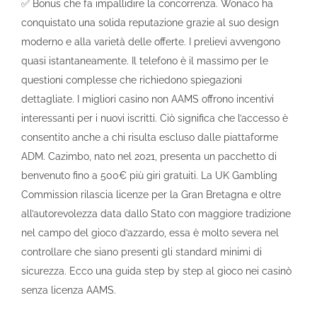
✅ Bonus che fa impallidire la concorrenza. Wonaco ha
conquistato una solida reputazione grazie al suo design
moderno e alla varietà delle offerte. I prelievi avvengono
quasi istantaneamente. Il telefono è il massimo per le
questioni complesse che richiedono spiegazioni
dettagliate. I migliori casino non AAMS offrono incentivi
interessanti per i nuovi iscritti. Ciò significa che l’accesso è
consentito anche a chi risulta escluso dalle piattaforme
ADM. Cazimbo, nato nel 2021, presenta un pacchetto di
benvenuto fino a 500€ più giri gratuiti. La UK Gambling
Commission rilascia licenze per la Gran Bretagna e oltre
all’autorevolezza data dallo Stato con maggiore tradizione
nel campo del gioco d’azzardo, essa è molto severa nel
controllare che siano presenti gli standard minimi di
sicurezza. Ecco una guida step by step al gioco nei casinò
senza licenza AAMS.