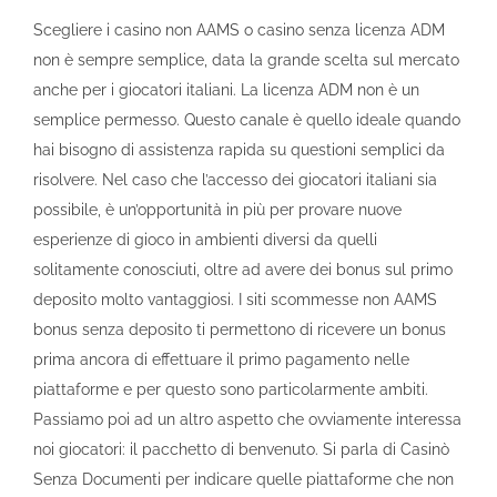
Scegliere i casino non AAMS o casino senza licenza ADM
non è sempre semplice, data la grande scelta sul mercato
anche per i giocatori italiani. La licenza ADM non è un
semplice permesso. Questo canale è quello ideale quando
hai bisogno di assistenza rapida su questioni semplici da
risolvere. Nel caso che l’accesso dei giocatori italiani sia
possibile, è un’opportunità in più per provare nuove
esperienze di gioco in ambienti diversi da quelli
solitamente conosciuti, oltre ad avere dei bonus sul primo
deposito molto vantaggiosi. I siti scommesse non AAMS
bonus senza deposito ti permettono di ricevere un bonus
prima ancora di effettuare il primo pagamento nelle
piattaforme e per questo sono particolarmente ambiti.
Passiamo poi ad un altro aspetto che ovviamente interessa
noi giocatori: il pacchetto di benvenuto. Si parla di Casinò
Senza Documenti per indicare quelle piattaforme che non