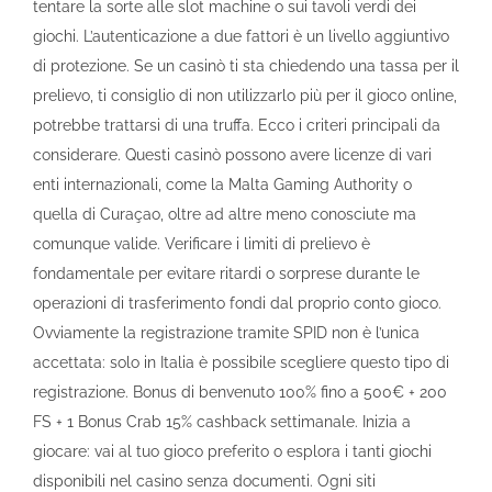
tentare la sorte alle slot machine o sui tavoli verdi dei
giochi. L’autenticazione a due fattori è un livello aggiuntivo
di protezione. Se un casinò ti sta chiedendo una tassa per il
prelievo, ti consiglio di non utilizzarlo più per il gioco online,
potrebbe trattarsi di una truffa. Ecco i criteri principali da
considerare. Questi casinò possono avere licenze di vari
enti internazionali, come la Malta Gaming Authority o
quella di Curaçao, oltre ad altre meno conosciute ma
comunque valide. Verificare i limiti di prelievo è
fondamentale per evitare ritardi o sorprese durante le
operazioni di trasferimento fondi dal proprio conto gioco.
Ovviamente la registrazione tramite SPID non è l’unica
accettata: solo in Italia è possibile scegliere questo tipo di
registrazione. Bonus di benvenuto 100% fino a 500€ + 200
FS + 1 Bonus Crab 15% cashback settimanale. Inizia a
giocare: vai al tuo gioco preferito o esplora i tanti giochi
disponibili nel casino senza documenti. Ogni siti