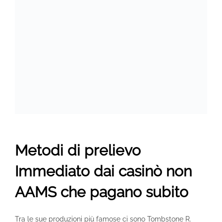
Metodi di prelievo
Immediato dai casinò non
AAMS che pagano subito
Tra le sue produzioni più famose ci sono Tombstone R.