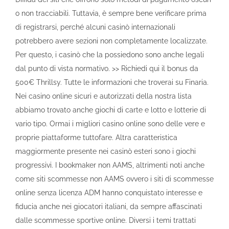
o non tracciabili. Tuttavia, è sempre bene verificare prima
di registrarsi, perché alcuni casinò internazionali
potrebbero avere sezioni non completamente localizzate.
Per questo, i casinò che la possiedono sono anche legali
dal punto di vista normativo. >> Richiedi qui il bonus da
500€ Thrillsy. Tutte le informazioni che troverai su Finaria.
Nei casino online sicuri e autorizzati della nostra lista
abbiamo trovato anche giochi di carte e lotto e lotterie di
vario tipo. Ormai i migliori casino online sono delle vere e
proprie piattaforme tuttofare. Altra caratteristica
maggiormente presente nei casinò esteri sono i giochi
progressivi. I bookmaker non AAMS, altrimenti noti anche
come siti scommesse non AAMS ovvero i siti di scommesse
online senza licenza ADM hanno conquistato interesse e
fiducia anche nei giocatori italiani, da sempre affascinati
dalle scommesse sportive online. Diversi i temi trattati