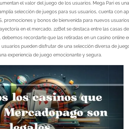
mentan el valor del juego de los usuarios. Mega Pari es un
amplia selección de juegos para sus usuarios, cuenta con ap
S, promociones y bonos de bienvenida para nuevos usuarios
yectoria en el mercado, 22Bet se destaca entre las casas de
o, debemos recordarte que las retiradas en un casino online
s usuarios pueden disfrutar de una selección diversa de ju
na experiencia de juego emocionante y segura.