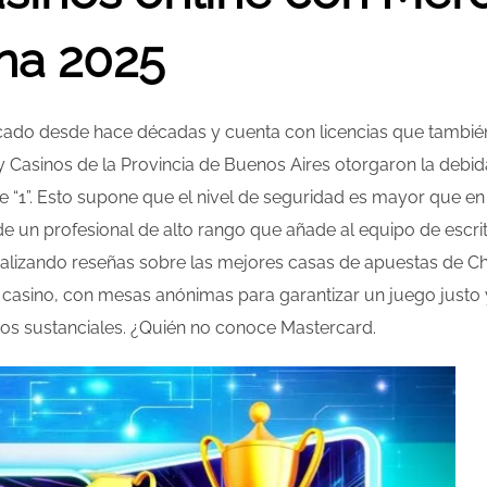
na 2025
rcado desde hace décadas y cuenta con licencias que también 
a y Casinos de la Provincia de Buenos Aires otorgaron la debi
ie “1”. Esto supone que el nivel de seguridad es mayor que en
 de un profesional de alto rango que añade al equipo de escri
alizando reseñas sobre las mejores casas de apuestas de Ch
n casino, con mesas anónimas para garantizar un juego justo
s sustanciales. ¿Quién no conoce Mastercard.