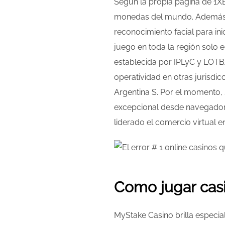
Según la propia página de 1XB
monedas del mundo. Además, cu
reconocimiento facial para ini
juego en toda la región solo 
establecida por IPLyC y LOTB
operatividad en otras jurisdi
Argentina S. Por el momento,
excepcional desde navegado
liderado el comercio virtual 
Como jugar casi
MyStake Casino brilla especi