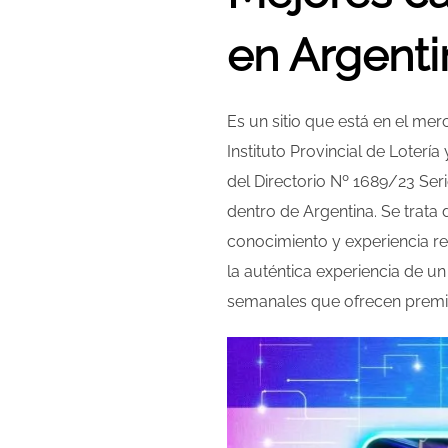
en Argenti
Es un sitio que está en el me
Instituto Provincial de Loterí
del Directorio Nº 1689/23 Ser
dentro de Argentina. Se trata
conocimiento y experiencia re
la auténtica experiencia de u
semanales que ofrecen premio