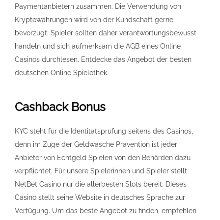
Paymentanbietern zusammen. Die Verwendung von
Kryptowährungen wird von der Kundschaft gerne
bevorzugt. Spieler sollten daher verantwortungsbewusst
handeln und sich aufmerksam die AGB eines Online
Casinos durchlesen. Entdecke das Angebot der besten
deutschen Online Spielothek.
Cashback Bonus
KYC steht für die Identitätsprüfung seitens des Casinos,
denn im Zuge der Geldwäsche Prävention ist jeder
Anbieter von Echtgeld Spielen von den Behörden dazu
verpflichtet. Für unsere Spielerinnen und Spieler stellt
NetBet Casino nur die allerbesten Slots bereit. Dieses
Casino stellt seine Website in deutsches Sprache zur
Verfügung. Um das beste Angebot zu finden, empfehlen