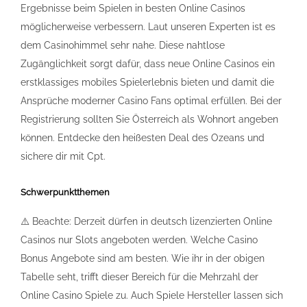
Ergebnisse beim Spielen in besten Online Casinos
möglicherweise verbessern. Laut unseren Experten ist es
dem Casinohimmel sehr nahe. Diese nahtlose
Zugänglichkeit sorgt dafür, dass neue Online Casinos ein
erstklassiges mobiles Spielerlebnis bieten und damit die
Ansprüche moderner Casino Fans optimal erfüllen. Bei der
Registrierung sollten Sie Österreich als Wohnort angeben
können. Entdecke den heißesten Deal des Ozeans und
sichere dir mit Cpt.
Schwerpunktthemen
⚠️ Beachte: Derzeit dürfen in deutsch lizenzierten Online
Casinos nur Slots angeboten werden. Welche Casino
Bonus Angebote sind am besten. Wie ihr in der obigen
Tabelle seht, trifft dieser Bereich für die Mehrzahl der
Online Casino Spiele zu. Auch Spiele Hersteller lassen sich