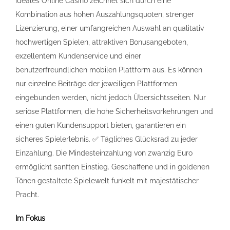
ideales Online Casino zeichnet sich durch eine
Kombination aus hohen Auszahlungsquoten, strenger
Lizenzierung, einer umfangreichen Auswahl an qualitativ
hochwertigen Spielen, attraktiven Bonusangeboten,
exzellentem Kundenservice und einer
benutzerfreundlichen mobilen Plattform aus. Es können
nur einzelne Beiträge der jeweiligen Plattformen
eingebunden werden, nicht jedoch Übersichtsseiten. Nur
seriöse Plattformen, die hohe Sicherheitsvorkehrungen und
einen guten Kundensupport bieten, garantieren ein
sicheres Spielerlebnis. ✅ Tägliches Glücksrad zu jeder
Einzahlung. Die Mindesteinzahlung von zwanzig Euro
ermöglicht sanften Einstieg. Geschaffene und in goldenen
Tönen gestaltete Spielewelt funkelt mit majestätischer
Pracht.
Im Fokus