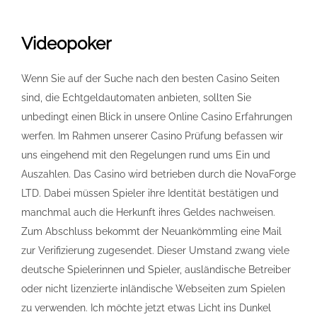
Videopoker
Wenn Sie auf der Suche nach den besten Casino Seiten
sind, die Echtgeldautomaten anbieten, sollten Sie
unbedingt einen Blick in unsere Online Casino Erfahrungen
werfen. Im Rahmen unserer Casino Prüfung befassen wir
uns eingehend mit den Regelungen rund ums Ein und
Auszahlen. Das Casino wird betrieben durch die NovaForge
LTD. Dabei müssen Spieler ihre Identität bestätigen und
manchmal auch die Herkunft ihres Geldes nachweisen.
Zum Abschluss bekommt der Neuankömmling eine Mail
zur Verifizierung zugesendet. Dieser Umstand zwang viele
deutsche Spielerinnen und Spieler, ausländische Betreiber
oder nicht lizenzierte inländische Webseiten zum Spielen
zu verwenden. Ich möchte jetzt etwas Licht ins Dunkel