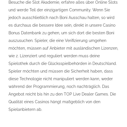
Besuche die Slot Akademie, erfahre alles über Online Slots
und werde Teil der einzigartigen Community. Wenn Sie
jedoch ausschließlich nach Boni Ausschau halten, so wird
es durchaus die bessere Idee sein, direkt in unsere Casino
Bonus Datenbank zu gehen, um sich dort die besten Boni
auszusuchen. Spieler, die eine Verifizierung umgehen
möchten, müssen auf Anbieter mit ausländischen Lizenzen,
wie z. Lizenziert und reguliert werden muss deine
Spielothek durch die Glücksspielbehörden in Deutschland.
Spieler möchten und müssen die Sicherheit haben, dass
diese Technologie nicht manipuliert werden kann, weder
während der Programmierung, noch nachträglich. Das
Angebot reicht bis hin zu den TOP Live Dealer Games. Die
Qualität eines Casinos hängt maßgeblich von den
Spielanbietern ab.