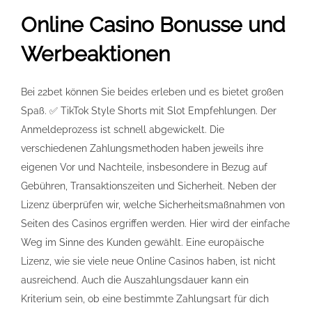
Online Casino Bonusse und
Werbeaktionen
Bei 22bet können Sie beides erleben und es bietet großen
Spaß. ✅ TikTok Style Shorts mit Slot Empfehlungen. Der
Anmeldeprozess ist schnell abgewickelt. Die
verschiedenen Zahlungsmethoden haben jeweils ihre
eigenen Vor und Nachteile, insbesondere in Bezug auf
Gebühren, Transaktionszeiten und Sicherheit. Neben der
Lizenz überprüfen wir, welche Sicherheitsmaßnahmen von
Seiten des Casinos ergriffen werden. Hier wird der einfache
Weg im Sinne des Kunden gewählt. Eine europäische
Lizenz, wie sie viele neue Online Casinos haben, ist nicht
ausreichend. Auch die Auszahlungsdauer kann ein
Kriterium sein, ob eine bestimmte Zahlungsart für dich