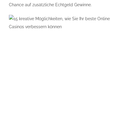
Chance auf zusätzliche Echtgeld Gewinne.