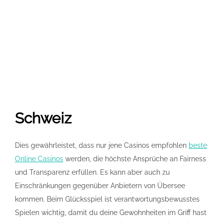
Schweiz
Dies gewährleistet, dass nur jene Casinos empfohlen
beste
Online Casinos
werden, die höchste Ansprüche an Fairness
und Transparenz erfüllen. Es kann aber auch zu
Einschränkungen gegenüber Anbietern von Übersee
kommen. Beim Glücksspiel ist verantwortungsbewusstes
Spielen wichtig, damit du deine Gewohnheiten im Griff hast