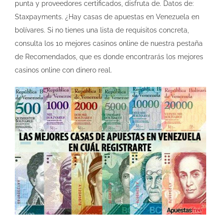
punta y proveedores certificados, disfruta de. Datos de:
Staxpayments. ¿Hay casas de apuestas en Venezuela en
bolívares. Si no tienes una lista de requisitos concreta,
consulta los 10 mejores casinos online de nuestra pestaña
de Recomendados, que es donde encontrarás los mejores
casinos online con dinero real.