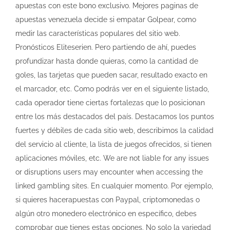
apuestas con este bono exclusivo. Mejores paginas de
apuestas venezuela decide si empatar Golpear, como
medir las características populares del sitio web.
Pronósticos Eliteserien. Pero partiendo de ahí, puedes
profundizar hasta donde quieras, como la cantidad de
goles, las tarjetas que pueden sacar, resultado exacto en
el marcador, etc. Como podrás ver en el siguiente listado,
cada operador tiene ciertas fortalezas que lo posicionan
entre los más destacados del país. Destacamos los puntos
fuertes y débiles de cada sitio web, describimos la calidad
del servicio al cliente, la lista de juegos ofrecidos, si tienen
aplicaciones móviles, etc. We are not liable for any issues
or disruptions users may encounter when accessing the
linked gambling sites. En cualquier momento. Por ejemplo,
si quieres hacerapuestas con Paypal, criptomonedas o
algún otro monedero electrónico en específico, debes
comprobar que tienes estas opciones. No solo la variedad