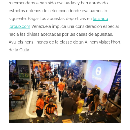
recomendamos han sido evaluadas y han aprobado
estrictos criterios de selección; donde evaluamos lo
siguiente. Pagar tus apuestas deportivas en
lanzado
iproup.com
Venezuela implica una consideración especial
hacia las divisas aceptadas por las casas de apuestas.
Avui els nens i nenes de la classe de 2n A, hem visitat l’hort
de la Culla.