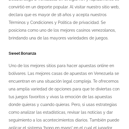
convirtió en un deporte popular. Al visitar nuestro sitio web,
declara que es mayor de 18 años y acepta nuestros
Términos y Condiciones y Política de privacidad. Se
posiciona como uno de los mejores casinos venezolanos,
brindando una de las mayores variedades de juegos.
Sweet Bonanza
Uno de los mejores sitios para hacer apuestas online en
bolívares. Las mejores casas de apuestas en Venezuela se
encuentran en una situación legal compleja. Te ofrecemos
una amplia variedad de opciones para que te diviertas con
tus juegos favoritos y vivas la emoción de las apuestas
donde quieras y cuando quieras. Pero, si usas estrategias
como analizar las estadísticas, revisar las noticias y dar
seguimiento a los acontecimientos diarios. También puede
aplicar el sistema “bono en mano” en el cual el jugador