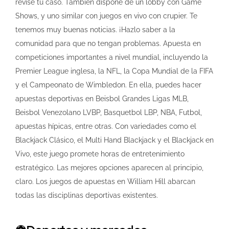
revise tu caso. También dispone de un lobby con Game
Shows, y uno similar con juegos en vivo con crupier. Te
tenemos muy buenas noticias. ¡Hazlo saber a la
comunidad para que no tengan problemas. Apuesta en
competiciones importantes a nivel mundial, incluyendo la
Premier League inglesa, la NFL, la Copa Mundial de la FIFA
y el Campeonato de Wimbledon. En ella, puedes hacer
apuestas deportivas en Beisbol Grandes Ligas MLB,
Beisbol Venezolano LVBP, Basquetbol LBP, NBA, Futbol,
apuestas hípicas, entre otras. Con variedades como el
Blackjack Clásico, el Multi Hand Blackjack y el Blackjack en
Vivo, este juego promete horas de entretenimiento
estratégico. Las mejores opciones aparecen al principio,
claro. Los juegos de apuestas en William Hill abarcan
todas las disciplinas deportivas existentes.