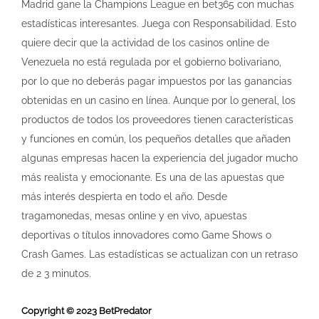
Madrid gane la Champions League en bet365 con muchas
estadísticas interesantes. Juega con Responsabilidad. Esto
quiere decir que la actividad de los casinos online de
Venezuela no está regulada por el gobierno bolivariano,
por lo que no deberás pagar impuestos por las ganancias
obtenidas en un casino en línea. Aunque por lo general, los
productos de todos los proveedores tienen características
y funciones en común, los pequeños detalles que añaden
algunas empresas hacen la experiencia del jugador mucho
más realista y emocionante. Es una de las apuestas que
más interés despierta en todo el año. Desde
tragamonedas, mesas online y en vivo, apuestas
deportivas o títulos innovadores como Game Shows o
Crash Games. Las estadísticas se actualizan con un retraso
de 2 3 minutos.
Copyright © 2023 BetPredator