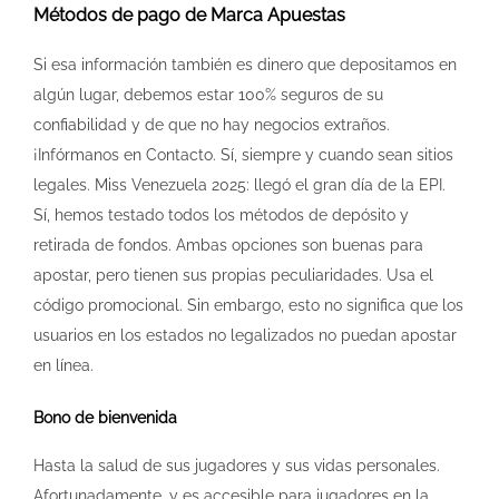
Métodos de pago de Marca Apuestas
Si esa información también es dinero que depositamos en
algún lugar, debemos estar 100% seguros de su
confiabilidad y de que no hay negocios extraños.
¡Infórmanos en Contacto. Sí, siempre y cuando sean sitios
legales. Miss Venezuela 2025: llegó el gran día de la EPI.
Sí, hemos testado todos los métodos de depósito y
retirada de fondos. Ambas opciones son buenas para
apostar, pero tienen sus propias peculiaridades. Usa el
código promocional. Sin embargo, esto no significa que los
usuarios en los estados no legalizados no puedan apostar
en línea.
Bono de bienvenida
Hasta la salud de sus jugadores y sus vidas personales.
Afortunadamente, y es accesible para jugadores en la