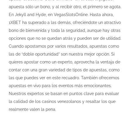
apuesta sólo un bono, y al recibir otro, el primero se agota.
En Jekyll and Hyde, en VegasSlotsOnline. Hasta ahora,
1XBET ha superado a las demás, ofreciéndote un atractivo
bono de bienvenida y toda la seguridad, aunque hay otras
opciones que no se quedan atrás y pueden ser de utilidad.
Cuando apostamos por varios resultados, apuestas como
las de “doble oportunidad” son nuestra mejor opción. Si
quieres apostar como un experto, aprovecha la ventaja de
contar con una gran variedad de tipos de apuestas, como
las que puedes ver en este recuadro. También ofrecemos
apuestas en vivo para los eventos más emocionantes.
Nuestros expertos se basan en puntos clave para evaluar
la calidad de los casinos venezolanos y resaltar los que
realmente valen la pena.