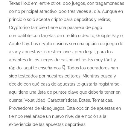
Texas Hold’em, entre otros. 000 juegos, con tragamonedas
como principal atractivo. 000 tres veces al día. Aunque en
principio sólo acepta cripto para depósitos y retiros,
Cryptorino también tiene una pasarela de pago
compatible con tarjetas de crédito o débito, Google Pay o
Apple Pay. Los crypto casinos son una opción de juego de
azar y apuestas sin restricciones, pero legal, para los
amantes de los juegos de casino online. Es muy fácil y
rápido, aquí te enseñamos 👇. Todos los operadores han
sido testeados por nuestros editores. Mientras busca y
decide con qué casa de apuestas le gustaría registrarse,
aquí tiene una lista de puntos clave que debería tener en
cuenta. Volatilidad, Características, Botes, Temáticas,
Proveedores de videojuegos. Esta opción de apuestas en
tiempo real añade un nuevo nivel de emoción a la
experiencia de las apuestas deportivas.