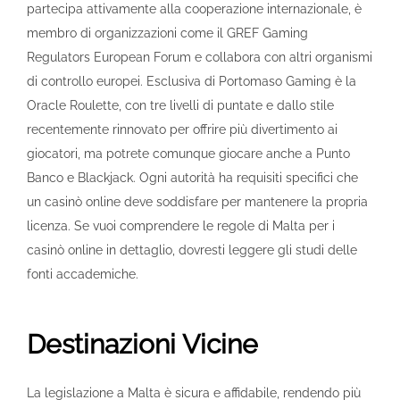
partecipa attivamente alla cooperazione internazionale, è
membro di organizzazioni come il GREF Gaming
Regulators European Forum e collabora con altri organismi
di controllo europei. Esclusiva di Portomaso Gaming è la
Oracle Roulette, con tre livelli di puntate e dallo stile
recentemente rinnovato per offrire più divertimento ai
giocatori, ma potrete comunque giocare anche a Punto
Banco e Blackjack. Ogni autorità ha requisiti specifici che
un casinò online deve soddisfare per mantenere la propria
licenza. Se vuoi comprendere le regole di Malta per i
casinò online in dettaglio, dovresti leggere gli studi delle
fonti accademiche.
Destinazioni Vicine
La legislazione a Malta è sicura e affidabile, rendendo più