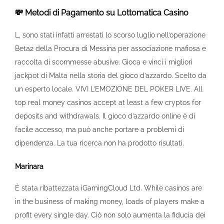
💸 Metodi di Pagamento su Lottomatica Casino
L, sono stati infatti arrestati lo scorso luglio nell’operazione
Beta2 della Procura di Messina per associazione mafiosa e
raccolta di scommesse abusive. Gioca e vinci i migliori
jackpot di Malta nella storia del gioco d’azzardo. Scelto da
un esperto locale. VIVI L’EMOZIONE DEL POKER LIVE. All
top real money casinos accept at least a few cryptos for
deposits and withdrawals. Il gioco d’azzardo online è di
facile accesso, ma può anche portare a problemi di
dipendenza. La tua ricerca non ha prodotto risultati.
Marinara
È stata ribattezzata iGamingCloud Ltd. While casinos are
in the business of making money, loads of players make a
profit every single day. Ciò non solo aumenta la fiducia dei