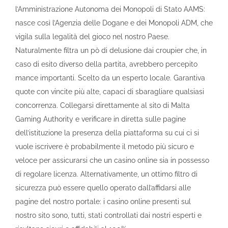
l’Amministrazione Autonoma dei Monopoli di Stato AAMS:
nasce così l’Agenzia delle Dogane e dei Monopoli ADM, che
vigila sulla legalità del gioco nel nostro Paese.
Naturalmente filtra un pò di delusione dai croupier che, in
caso di esito diverso della partita, avrebbero percepito
mance importanti. Scelto da un esperto locale. Garantiva
quote con vincite più alte, capaci di sbaragliare qualsiasi
concorrenza. Collegarsi direttamente al sito di Malta
Gaming Authority e verificare in diretta sulle pagine
dell’istituzione la presenza della piattaforma su cui ci si
vuole iscrivere è probabilmente il metodo più sicuro e
veloce per assicurarsi che un casino online sia in possesso
di regolare licenza. Alternativamente, un ottimo filtro di
sicurezza può essere quello operato dall’affidarsi alle
pagine del nostro portale: i casino online presenti sul
nostro sito sono, tutti, stati controllati dai nostri esperti e