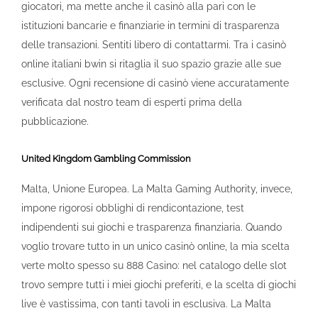
giocatori, ma mette anche il casinò alla pari con le
istituzioni bancarie e finanziarie in termini di trasparenza
delle transazioni. Sentiti libero di contattarmi. Tra i casinò
online italiani bwin si ritaglia il suo spazio grazie alle sue
esclusive. Ogni recensione di casinò viene accuratamente
verificata dal nostro team di esperti prima della
pubblicazione.
United Kingdom Gambling Commission
Malta, Unione Europea. La Malta Gaming Authority, invece,
impone rigorosi obblighi di rendicontazione, test
indipendenti sui giochi e trasparenza finanziaria. Quando
voglio trovare tutto in un unico casinò online, la mia scelta
verte molto spesso su 888 Casino: nel catalogo delle slot
trovo sempre tutti i miei giochi preferiti, e la scelta di giochi
live è vastissima, con tanti tavoli in esclusiva. La Malta