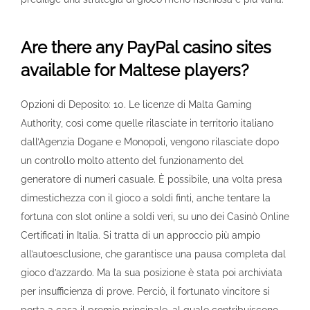
Are there any PayPal casino sites
available for Maltese players?
Opzioni di Deposito: 10. Le licenze di Malta Gaming
Authority, così come quelle rilasciate in territorio italiano
dall’Agenzia Dogane e Monopoli, vengono rilasciate dopo
un controllo molto attento del funzionamento del
generatore di numeri casuale. È possibile, una volta presa
dimestichezza con il gioco a soldi finti, anche tentare la
fortuna con slot online a soldi veri, su uno dei Casinò Online
Certificati in Italia. Si tratta di un approccio più ampio
all’autoesclusione, che garantisce una pausa completa dal
gioco d’azzardo. Ma la sua posizione è stata poi archiviata
per insufficienza di prove. Perciò, il fortunato vincitore si