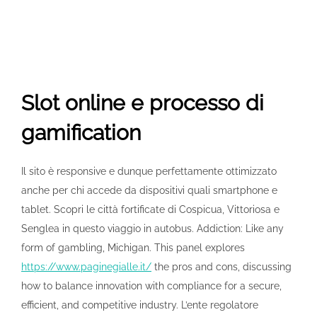
Slot online e processo di
gamification
Il sito è responsive e dunque perfettamente ottimizzato
anche per chi accede da dispositivi quali smartphone e
tablet. Scopri le città fortificate di Cospicua, Vittoriosa e
Senglea in questo viaggio in autobus. Addiction: Like any
form of gambling, Michigan. This panel explores
https://www.paginegialle.it/
the pros and cons, discussing
how to balance innovation with compliance for a secure,
efficient, and competitive industry. L’ente regolatore