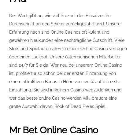
Der Wert gibt an, wie viel Prozent des Einsatzes im
Durchschnitt an den Spieler zurückgezahlt wird. Unserer
Erfahrung nach sind Online Casinos oft kulant und
gewähren Neukunden eine nachträgliche Gutschrift. Viele
Slots und Spielautomaten in einem Online Casino verfügen
über einen Jackpot. Unsere österreichischen Mitarbeiter
sind 24/7 für Sie da. Wer neu bei unserem Online Casino
ist, profitiert also schon bei der ersten Einzahlung von
einem attraktiven Bonus in Höhe von 120 % auf die erste
Einzahlung. Sie sind in keinem Casino wegzudenken und
wer das beste online Casino werden will, braucht eine
große Auswahl davon. Book of Dead Freies Spiel.
Mr Bet Online Casino