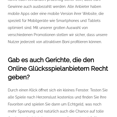
Gewinne auch ausbezahlt werden. Alle Anbieter haben
mobile Apps oder eine mobile Version ihrer Website, die
speziell für Mobilgeräte wie Smartphones und Tablets
optimiert sind. Mit unserer großen Auswahl von
verschiedenen Promotionen stellen wir sicher, dass unsere
Nutzer jederzeit von attraktiven Boni profitieren können.
Gab es auch Gerichte, die den
Online Glücksspielanbietern Recht
geben?
Durch einen Klick öffnet sich ein kleines Fenster. Testen Sie
alle Spiele nach Herzenslust kostenlos und finden Sie Ihre
Favoriten und spielen Sie dann um Echtgeld, was noch
mehr Spannung und natürlich auch die Chance auf tolle