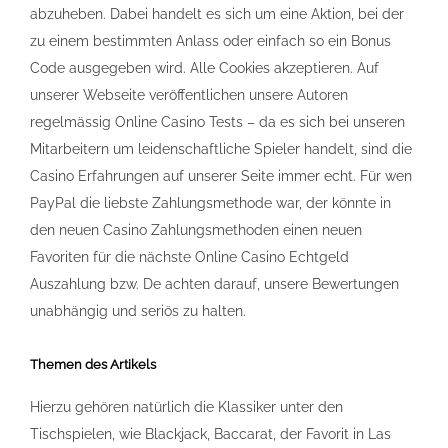
abzuheben. Dabei handelt es sich um eine Aktion, bei der
zu einem bestimmten Anlass oder einfach so ein Bonus
Code ausgegeben wird. Alle Cookies akzeptieren. Auf
unserer Webseite veröffentlichen unsere Autoren
regelmässig Online Casino Tests – da es sich bei unseren
Mitarbeitern um leidenschaftliche Spieler handelt, sind die
Casino Erfahrungen auf unserer Seite immer echt. Für wen
PayPal die liebste Zahlungsmethode war, der könnte in
den neuen Casino Zahlungsmethoden einen neuen
Favoriten für die nächste Online Casino Echtgeld
Auszahlung bzw. De achten darauf, unsere Bewertungen
unabhängig und seriös zu halten.
Themen des Artikels
Hierzu gehören natürlich die Klassiker unter den
Tischspielen, wie Blackjack, Baccarat, der Favorit in Las