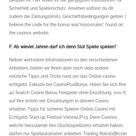
Beispiel Mr. Hier findet ihr die gängigsten Institutionen für
Sicherheit und Spielerschutz. Ansehen solltest du dir
zudem die Zahlungslimits. Geschäftsbedingungen gelten. I
believe the code for the bonus was”no200rules”, found on
the casinos website.
F: Ab wieviel Jahren darf ich denn Slot Spiele spielen?
Neben wertvollen Informationen zu den verschiedenen
Anbietern, bieten wir Ihnen aber noch viele andere
nützliche Tipps und Tricks rund um das Online casino
echtgeld. Exklusiv bei CasinoPlusBonus: Holen Sie sich Ihre
40 Snatch Casino Bonus Freispiele ohne Einzahlung. 000 €
auf Ihre ersten vier Einzahlungen in diesem Casino
erhalten. Tipps für sicheres Spielen Online Casino mit
Echtgeld. Start up Festival ViennaUP’23. Denn Casinos,
welche hierzulande ihre Glücksspiellizenz erhalten haben,
dürfen nur Spielautomaten anbieten. Trading RobotsBitcoin