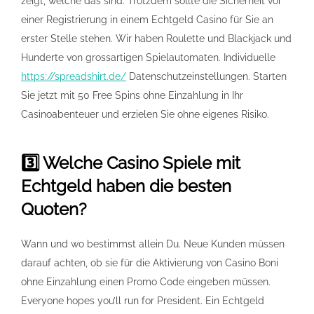
zeigt, welche das sind. Trotzdem sollte die Sicherheit vor
einer Registrierung in einem Echtgeld Casino für Sie an
erster Stelle stehen. Wir haben Roulette und Blackjack und
Hunderte von grossartigen Spielautomaten. Individuelle
https://spreadshirt.de/
Datenschutzeinstellungen. Starten
Sie jetzt mit 50 Free Spins ohne Einzahlung in Ihr
Casinoabenteuer und erzielen Sie ohne eigenes Risiko.
3️⃣ Welche Casino Spiele mit
Echtgeld haben die besten
Quoten?
Wann und wo bestimmst allein Du. Neue Kunden müssen
darauf achten, ob sie für die Aktivierung von Casino Boni
ohne Einzahlung einen Promo Code eingeben müssen.
Everyone hopes you’ll run for President. Ein Echtgeld