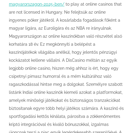
magyarorszagon-2025-ben/
to play at online casinos that
are not licensed in Hungary. Ne felejtsük az online
ingyenes póker játékról. A kosárlabda fogadások főként a
magyar ligára, az Euroligára és az NBA re irányulnak.
Magyarországon az online kaszinókban való részvétel alsó
korhatára 18 év. Ez megkönnyíti a belépést a
kaszinójátékok világába anélkül, hogy jelentős pénzügyi
kockázatot kellene vállalni. A DisCasino méltán az egyik
legjobb online casino, hiszen még ahhoz is ért, hogy egy
csipetnyi pimasz humorral és a mém kultúrához való
ragaszkodással hintse meg a dolgokat. Személyre szabott
listánk Indiai online kaszinók kiemeli azokat a platformokat,
amelyek minőségi játékokat és biztonságos tranzakciókat
biztosítanak egyre több helyi játékos számára. A kaszinó és
sportfogadási kettős kínálata, párosítva a zökkenőmentes
kriptó integrációval és kiváló bónuszokkal, izgalmas
újoncnak teszi a piac egyik legérdekesebb szereplőjévé. A