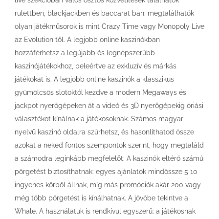
live szekcióban valós osztós közvetítések találhatók
rulettben, blackjackben és baccarat ban; megtalálhatók
olyan játékműsorok is mint Crazy Time vagy Monopoly Live
az Evolution től. A legjobb online kaszinókban
hozzáférhetsz a legújabb és legnépszerűbb
kaszinójátékokhoz, beleértve az exkluzív és márkás
játékokat is. A legjobb online kaszinók a klasszikus
gyümölcsös slotoktól kezdve a modern Megaways és
jackpot nyerőgépeken át a videó és 3D nyerőgépekig óriási
választékot kínálnak a játékosoknak. Számos magyar
nyelvű kaszinó oldalra szűrhetsz, és hasonlíthatod össze
azokat a neked fontos szempontok szerint, hogy megtaláld
a számodra leginkább megfelelőt. A kaszinók eltérő számú
pörgetést biztosíthatnak: egyes ajánlatok mindössze 5 10
ingyenes körből állnak, míg más promóciók akár 200 vagy
még több pörgetést is kínálhatnak. A jövőbe tekintve a
Whale. A használatuk is rendkívül egyszerű: a játékosnak