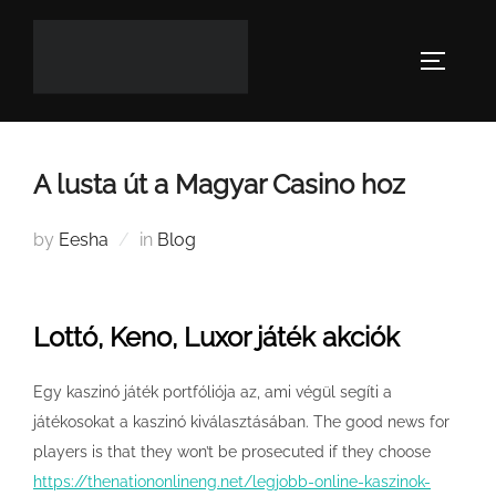
Skip
to
TOGGLE
content
A lusta út a Magyar Casino hoz
by
Eesha
in
Blog
Lottó, Keno, Luxor játék akciók
Egy kaszinó játék portfóliója az, ami végül segíti a
játékosokat a kaszinó kiválasztásában. The good news for
players is that they won’t be prosecuted if they choose
https://thenationonlineng.net/legjobb-online-kaszinok-