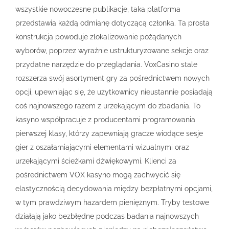
wszystkie nowoczesne publikacje, taka platforma
przedstawia każdą odmianę dotyczącą członka. Ta prosta
konstrukcja powoduje zlokalizowanie pożądanych
wyborów, poprzez wyraźnie ustrukturyzowane sekcje oraz
przydatne narzędzie do przeglądania. VoxCasino stale
rozszerza swój asortyment gry za pośrednictwem nowych
opcji, upewniając się, że użytkownicy nieustannie posiadają
coś najnowszego razem z urzekającym do zbadania. To
kasyno współpracuje z producentami programowania
pierwszej klasy, którzy zapewniają gracze wiodące sesje
gier z oszałamiającymi elementami wizualnymi oraz
urzekającymi ścieżkami dźwiękowymi. Klienci za
pośrednictwem VOX kasyno mogą zachwycić się
elastycznością decydowania między bezpłatnymi opcjami,
w tym prawdziwym hazardem pieniężnym. Tryby testowe
działają jako bezbłędne podczas badania najnowszych