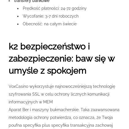
transfery bankowe
Prędkość płatności: 24-72 godziny
Wycofanie: 3-7 dni roboczych
Obecność: na całym świecie
k2 bezpieczeństwo i
zabezpieczenie: baw się w
umyśle z spokojem
VoxCasino wykorzystuje najnowocześniejszą technologię
szyfrowania SSL w celu ochrony licznych komunikacji
informacyjnych w MEM
Aparat Ber i maszyny bukmacherskie. Taka zaawansowana
metodologia ochrony potwierdza, co oznacza, że ​​Twoja
poufna specyfika plus specyfika transakcyjna zachowaj