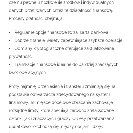
czemu pewne umożliwienie środków i indywidualnych
danych przetrwanych przez tę działalność finansową.
Procesy płatności obejmują:
Regularne opcje finansowe (wiza, karta bankowa)
Dobrze znane e-walety zapewniające szybsze operacje
Odmiany kryptograficzne oferujące zaktualizowane
prywatność
Transkacje finansowe idealne do bardziej znaczących
kwot operacyjnych
Próty najmniej przeniesienia i transferu zmieniają się na
podstawie odtwarzacza zdecydowanego na system
finansowy. To miejsce docelowe obracania zachowuje
rozsądne limity, które spełniają zarówno zrelaksowane
członki, jak i znaczących graczy. Okresy przetwarzania
dodatkowo rozchodzą się między opcjami, dzięki