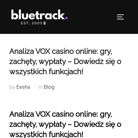
Skip
to
TOGGLE
content
Analiza VOX casino online: gry,
zachęty, wypłaty – Dowiedz się o
wszystkich funkcjach!
by
Eesha
in
Blog
Analiza VOX casino online: gry,
zachęty, wypłaty – Dowiedz się o
wszystkich funkcjach!