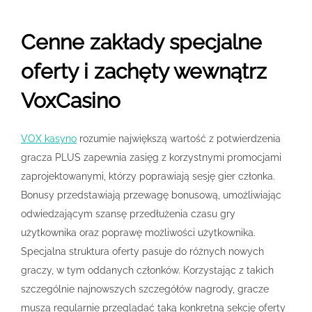
Cenne zakłady specjalne
oferty i zachęty wewnątrz
VoxCasino
VOX kasyno
rozumie największą wartość z potwierdzenia
gracza PLUS zapewnia zasięg z korzystnymi promocjami
zaprojektowanymi, którzy poprawiają sesję gier członka.
Bonusy przedstawiają przewagę bonusową, umożliwiając
odwiedzającym szansę przedłużenia czasu gry
użytkownika oraz poprawę możliwości użytkownika.
Specjalna struktura oferty pasuje do różnych nowych
graczy, w tym oddanych członków. Korzystając z takich
szczególnie najnowszych szczegółów nagrody, gracze
muszą regularnie przeglądać taką konkretną sekcję oferty