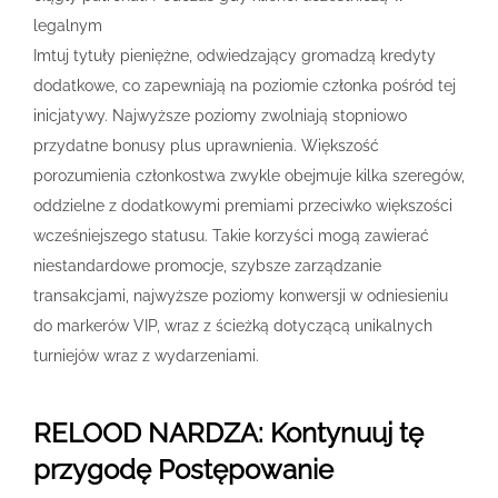
legalnym
Imtuj tytuły pieniężne, odwiedzający gromadzą kredyty
dodatkowe, co zapewniają na poziomie członka pośród tej
inicjatywy. Najwyższe poziomy zwolniają stopniowo
przydatne bonusy plus uprawnienia. Większość
porozumienia członkostwa zwykle obejmuje kilka szeregów,
oddzielne z dodatkowymi premiami przeciwko większości
wcześniejszego statusu. Takie korzyści mogą zawierać
niestandardowe promocje, szybsze zarządzanie
transakcjami, najwyższe poziomy konwersji w odniesieniu
do markerów VIP, wraz z ścieżką dotyczącą unikalnych
turniejów wraz z wydarzeniami.
RELOOD NARDZA: Kontynuuj tę
przygodę Postępowanie