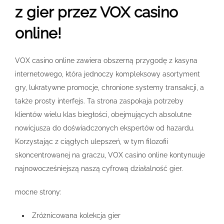
z gier przez VOX casino
online!
VOX casino online zawiera obszerną przygodę z kasyna
internetowego, która jednoczy kompleksowy asortyment
gry, lukratywne promocje, chronione systemy transakcji, a
także prosty interfejs. Ta strona zaspokaja potrzeby
klientów wielu klas biegłości, obejmujących absolutne
nowicjusza do doświadczonych ekspertów od hazardu.
Korzystając z ciągłych ulepszeń, w tym filozofii
skoncentrowanej na graczu, VOX casino online kontynuuje
najnowocześniejszą naszą cyfrową działalność gier.
mocne strony:
Zróżnicowana kolekcja gier