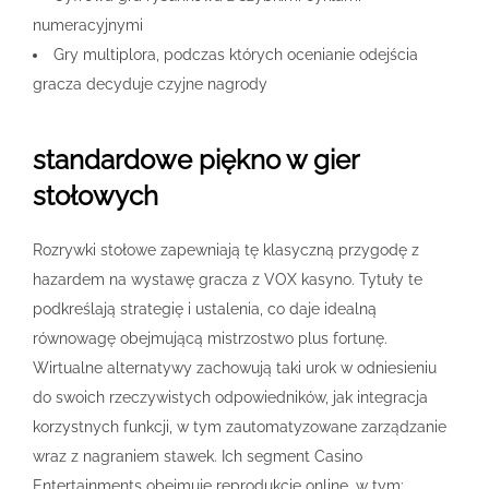
numeracyjnymi
Gry multiplora, podczas których ocenianie odejścia
gracza decyduje czyjne nagrody
standardowe piękno w gier
stołowych
Rozrywki stołowe zapewniają tę klasyczną przygodę z
hazardem na wystawę gracza z VOX kasyno. Tytuły te
podkreślają strategię i ustalenia, co daje idealną
równowagę obejmującą mistrzostwo plus fortunę.
Wirtualne alternatywy zachowują taki urok w odniesieniu
do swoich rzeczywistych odpowiedników, jak integracja
korzystnych funkcji, w tym zautomatyzowane zarządzanie
wraz z nagraniem stawek. Ich segment Casino
Entertainments obejmuje reprodukcje online, w tym: