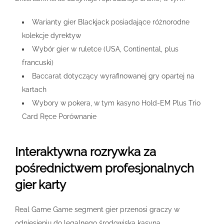
Warianty gier Blackjack posiadające różnorodne
kolekcje dyrektyw
Wybór gier w ruletce (USA, Continental, plus
francuski)
Baccarat dotyczący wyrafinowanej gry opartej na
kartach
Wybory w pokera, w tym kasyno Hold-EM Plus Trio
Card Ręce Porównanie
Interaktywna rozrywka za
pośrednictwem profesjonalnych
gier karty
Real Game Game segment gier przenosi graczy w
odniesieniu do legalnego środowiska kasyna