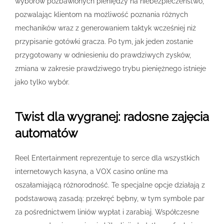
wyborów pozbawionych pieniędzy na niebezpieczeństwo,
pozwalając klientom na możliwość poznania różnych
mechaników wraz z generowaniem taktyk wcześniej niż
przypisanie gotówki gracza. Po tym, jak jeden zostanie
przygotowany w odniesieniu do prawdziwych zysków,
zmiana w zakresie prawdziwego trybu pieniężnego istnieje
jako tylko wybór.
Twist dla wygranej: radosne zajęcia
automatów
Reel Entertainment reprezentuje to serce dla wszystkich
internetowych kasyna, a VOX casino online ma
oszałamiającą różnorodność. Te specjalne opcje działają z
podstawową zasadą: przekręć bębny, w tym symbole par
za pośrednictwem liniów wypłat i zarabiaj. Współczesne