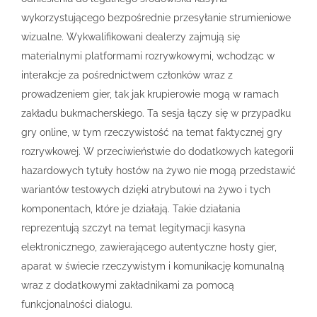
wykorzystującego bezpośrednie przesyłanie strumieniowe
wizualne. Wykwalifikowani dealerzy zajmują się
materialnymi platformami rozrywkowymi, wchodząc w
interakcje za pośrednictwem członków wraz z
prowadzeniem gier, tak jak krupierowie mogą w ramach
zakładu bukmacherskiego. Ta sesja łączy się w przypadku
gry online, w tym rzeczywistość na temat faktycznej gry
rozrywkowej. W przeciwieństwie do dodatkowych kategorii
hazardowych tytuły hostów na żywo nie mogą przedstawić
wariantów testowych dzięki atrybutowi na żywo i tych
komponentach, które je działają. Takie działania
reprezentują szczyt na temat legitymacji kasyna
elektronicznego, zawierającego autentyczne hosty gier,
aparat w świecie rzeczywistym i komunikację komunalną
wraz z dodatkowymi zakładnikami za pomocą
funkcjonalności dialogu.