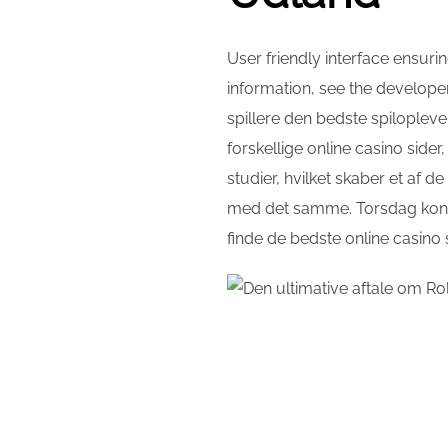
User friendly interface ensur
information, see the developer
spillere den bedste spiloplevel
forskellige online casino sider
studier, hvilket skaber et af
med det samme. Torsdag konta
finde de bedste online casino 