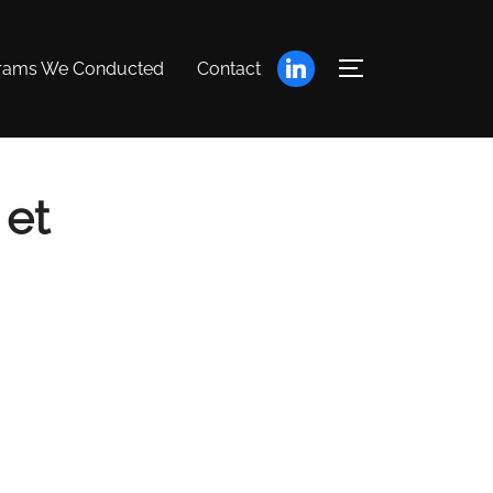
rams We Conducted
Contact
TOGGLE SIDEB
 et