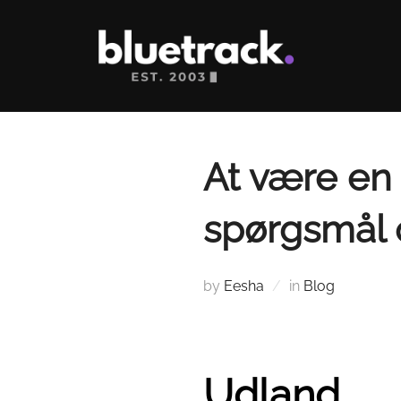
Skip
to
content
At være en 
spørgsmål 
by
Eesha
in
Blog
Udland