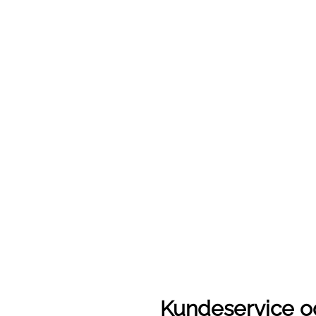
Kundeservice og