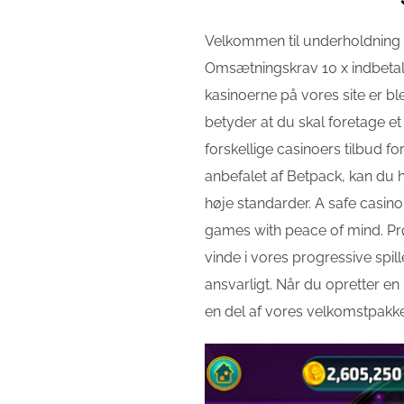
Velkommen til underholdning i
Omsætningskrav 10 x indbetali
kasinoerne på vores site er ble
betyder at du skal foretage et
forskellige casinoers tilbud fo
anbefalet af Betpack, kan du ha
høje standarder. A safe casin
games with peace of mind. Prø
vinde i vores progressive spille
ansvarligt. Når du opretter en
en del af vores velkomstpakke