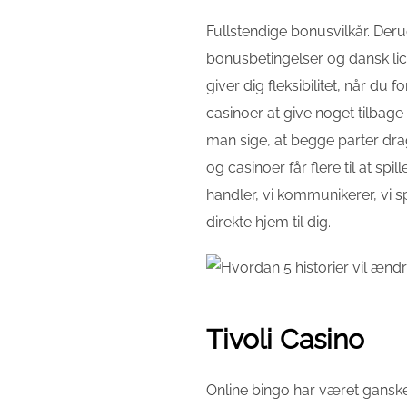
Fullstendige bonusvilkår. De
bonusbetingelser og dansk lic
giver dig fleksibilitet, når 
casinoer at give noget tilbage
man sige, at begge parter drag
og casinoer får flere til at sp
handler, vi kommunikerer, vi sp
direkte hjem til dig.
Tivoli Casino
Online bingo har været ganske