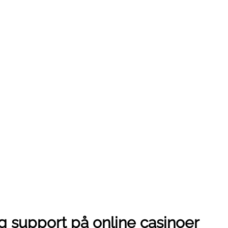
 support på online casinoer