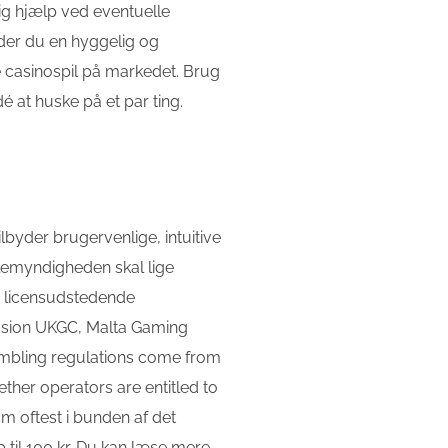
ig hjælp ved eventuelle
øder du en hyggelig og
 casinospil på markedet. Brug
é at huske på et par ting.
lbyder brugervenlige, intuitive
llemyndigheden skal lige
ge licensudstedende
ission UKGC, Malta Gaming
bling regulations come from
ther operators are entitled to
som oftest i bunden af det
 til 100 kr. Du kan læse mere