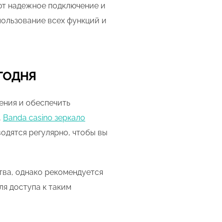
ют надежное подключение и
ользование всех функций и
годня
ения и обеспечить
,
Banda casino зеркало
одятся регулярно, чтобы вы
тва, однако рекомендуется
ля доступа к таким