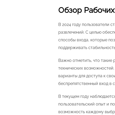
Обзор Рабочих 
В 2024 году пользователи с
развлечений. С целью обес
способы входа, которые по
поддерживать стабильность
Важно отметить, что такие
технических возможностей.
варианты для доступа к св
беспрепятственный вход в с
В текущем году наблюдается
пользовательский опыт и п
возможность каждому выбра