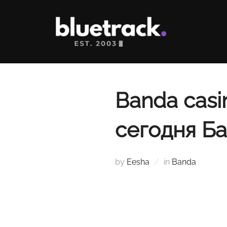
Skip
to
content
Banda casi
сегодня Ба
by
Eesha
in
Banda