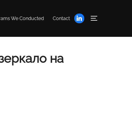
rams We Conducted
Contact
TOGGLE SIDEB
 зеркало на