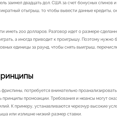
тель заимел двадцать дол. США за счет бонусных спинов
тикратный отыгрыш, то чтобы вывести данные кредиты, о
ти иметь 200 долларов. Разговор идет о размере сделанн
играть, а иногда приводит к проигрышу. Поэтому нужно 
ловных единицы за раунд, чтобы снять выигрыш, перечис
принципы
ь фриспины, потребуется внимательно проанализировать 
ть принципы промоакции. Требования и нюансы могут оказ
илий. К примеру, устанавливаются черезчур высокие усл
ыша или излишне низкий размер ставки.