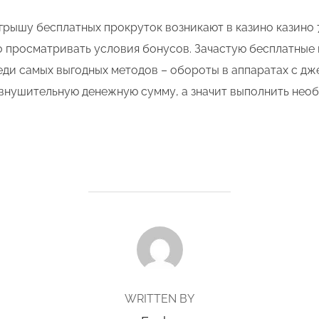
рышу бесплатных прокруток возникают в казино казино 7к
о просматривать условия бонусов. Зачастую бесплатные
ди самых выгодных методов – обороты в аппаратах с дже
 внушительную денежную сумму, а значит выполнить нео
POST AUTHOR
WRITTEN BY