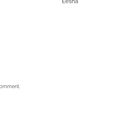
Eesha
comment.