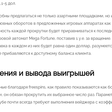
1-5 дол.
обны предлагаться не только азартными площадками, но
новных оборотов в предложенных игровых аппаратах как
нность каждой прокрутки будет приравниваться к последн
овой автомат Mega Fortune, поставив 1 у.е. за вращение
вка в каждом из них будет равна один доллар, разумеетс
е прибавляются к доступному баланса клиента.
ения и вывода выигрышей
ые благодаря freespins, как правило показываются как бо
и, он обязан прокрутить их выбранное число раз. Парам
убе почти всегда требуют выполнения вейджера с коэффи