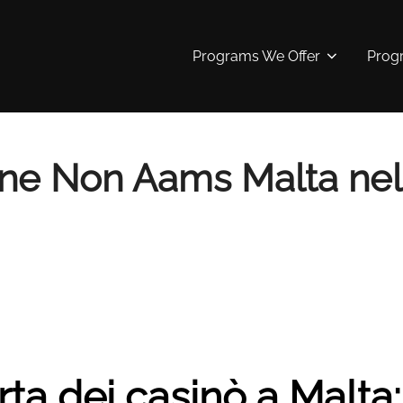
Programs We Offer
Prog
ine Non Aams Malta nel
ta dei casinò a Malta: