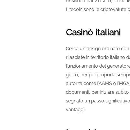
обычно нравится то, как я пи
Litecoin sono le criptovalute
Casinò italiani
Cerca un design ordinato con 
rilasciate in territorio itali
funzionamento del generatore 
gioco, per poi proporla sempr
autorità come l’AAMS o l’MGA.
documenti, per iniziare subito 
segnato un passo significativo 
vantaggi.