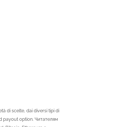
di scelte, dai diversi tipi di
rred payout option. Читателям