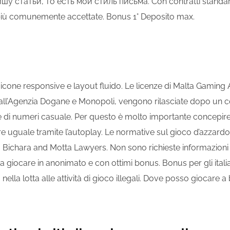
шу статьи, то есть мой стиль письма. Con contratti standar
 più comunemente accettate. Bonus 1° Deposito max.
icone responsive e layout fluido. Le licenze di Malta Gaming 
ano dall’Agenzia Dogane e Monopoli, vengono rilasciate dopo un 
di numeri casuale. Per questo è molto importante concepire 
e uguale tramite l’autoplay. Le normative sul gioco d’azzar
 Bichara and Motta Lawyers. Non sono richieste informazioni p
a giocare in anonimato e con ottimi bonus. Bonus per gli italia
nella lotta alle attività di gioco illegali. Dove posso giocare 