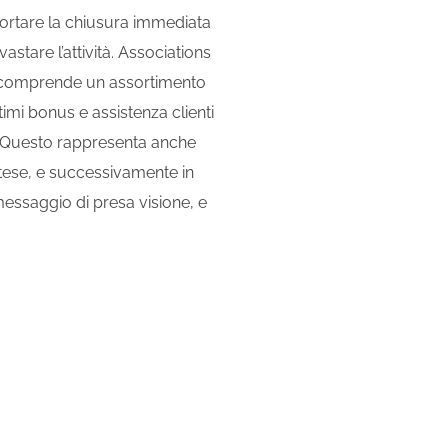
rtare la chiusura immediata
vastare l’attività. Associations
a comprende un assortimento
ttimi bonus e assistenza clienti
a. Questo rappresenta anche
ltese, e successivamente in
messaggio di presa visione, e