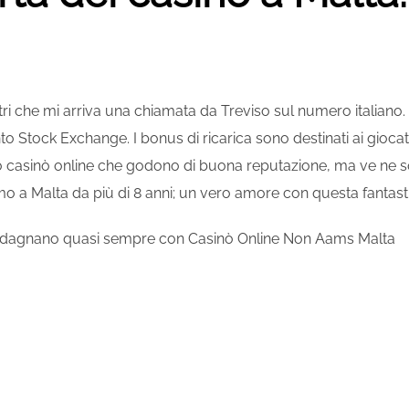
che mi arriva una chiamata da Treviso sul numero italiano. I
o Stock Exchange. I bonus di ricarica sono destinati ai giocator
ono casinò online che godono di buona reputazione, ma ve ne s
mo a Malta da più di 8 anni; un vero amore con questa fantasti