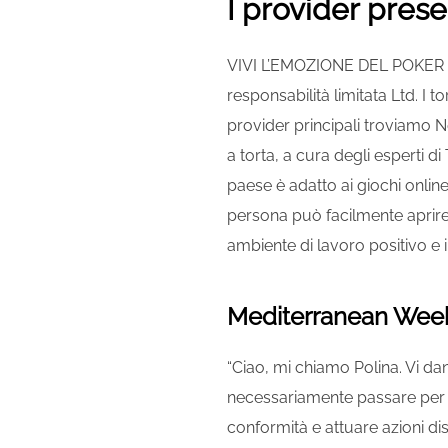
I provider prese
VIVI L’EMOZIONE DEL POKER LIV
responsabilità limitata Ltd. I t
provider principali troviamo 
a torta, a cura degli esperti d
paese è adatto ai giochi online
persona può facilmente aprire 
ambiente di lavoro positivo e 
Mediterranean Week t
“Ciao, mi chiamo Polina. Vi da
necessariamente passare per al
conformità e attuare azioni disc