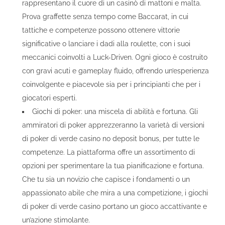
rappresentano il cuore di un casinò di mattoni e malta.
Prova graffette senza tempo come Baccarat, in cui
tattiche e competenze possono ottenere vittorie
significative o lanciare i dadi alla roulette, con i suoi
meccanici coinvolti a Luck-Driven. Ogni gioco è costruito
con gravi acuti e gameplay fluido, offrendo un’esperienza
coinvolgente e piacevole sia per i principianti che per i
giocatori esperti.
Giochi di poker: una miscela di abilità e fortuna. Gli
ammiratori di poker apprezzeranno la varietà di versioni
di poker di verde casino no deposit bonus, per tutte le
competenze. La piattaforma offre un assortimento di
opzioni per sperimentare la tua pianificazione e fortuna.
Che tu sia un novizio che capisce i fondamenti o un
appassionato abile che mira a una competizione, i giochi
di poker di verde casino portano un gioco accattivante e
un’azione stimolante.