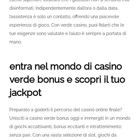
disinformati. Indipendentemente dall’ora o dalla data,
l’assistenza è solo un contatto, offrendo una piacevole
esperienza di gioco. Con verde casino, puoi fidarti che le
tue esigenze sono valutate e l’aiuto è sempre a portata di
mano.
entra nel mondo di casino
verde bonus e scopri il tuo
jackpot
Preparato a goderti il ​​percorso del casinò online finale?
Unisciti a casino verde bonus oggi e immergiti in un mondo
di giochi accattivanti, bonus eccitanti e intrattenimento
senza pari. Con una vasta selezione di slot, giochi da