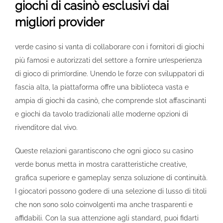
giochi di casinò esclusivi dai
migliori provider
verde casino si vanta di collaborare con i fornitori di giochi
più famosi e autorizzati del settore a fornire un’esperienza
di gioco di prim’ordine. Unendo le forze con sviluppatori di
fascia alta, la piattaforma offre una biblioteca vasta e
ampia di giochi da casinò, che comprende slot affascinanti
e giochi da tavolo tradizionali alle moderne opzioni di
rivenditore dal vivo.
Queste relazioni garantiscono che ogni gioco su casino
verde bonus metta in mostra caratteristiche creative,
grafica superiore e gameplay senza soluzione di continuità.
I giocatori possono godere di una selezione di lusso di titoli
che non sono solo coinvolgenti ma anche trasparenti e
affidabili. Con la sua attenzione agli standard, puoi fidarti