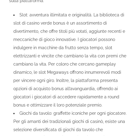
sulla piattaforma:
Slot: avventura illimitata e originalità. La biblioteca di
slot di casino verde bonus è un assortimento di
divertimento, che offre titoli più votati, aggiunte recenti e
meccaniche di gioco innovative. I giocatori possono
indulgere in macchine da frutto senza tempo, slot
elettrizzanti e vincite che cambiano la vita con premi che
cambiano la vita. Per coloro che cercano gameplay
dinamico, le slot Megaways offrono innumerevoli modi
per vincere ogni giro. Inoltre, la piattaforma presenta
opzioni di acquisto bonus all’avanguardia, offrendo ai
giocatori i giocatori di accedere rapidamente a round
bonus e ottimizzare il loro potenziale premio.
Giochi da tavolo: graffette iconiche per ogni giocatore.
Per gli amanti dei tradizionali giochi di casinò, esiste una
selezione diversificata di giochi da tavolo che