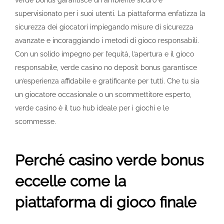
supervisionato per i suoi utenti. La piattaforma enfatizza la
sicurezza dei giocatori impiegando misure di sicurezza
avanzate e incoraggiando i metodi di gioco responsabili.
Con un solido impegno per l’equità, l’apertura e il gioco
responsabile, verde casino no deposit bonus garantisce
un’esperienza affidabile e gratificante per tutti. Che tu sia
un giocatore occasionale o un scommettitore esperto,
verde casino è il tuo hub ideale per i giochi e le
scommesse.
Perché casino verde bonus
eccelle come la
piattaforma di gioco finale