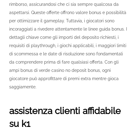
rimborso, assicurandosi che ci sia sempre qualcosa da
aspettarsi. Queste offerte offrono valore bonus e possibilità
per ottimizzare il gameplay. Tuttavia, i giocatori sono
incoraggiati a rivedere attentamente le linee guida bonus. I
dettagli chiave come gli importi del deposito richiesti, i
requisiti di playthrough, i giochi applicabili, i maggiori limiti
di scommessa e le date di risoluzione sono fondamentali
da comprendere prima di fare qualsiasi offerta. Con gli
ampi bonus di verde casino no deposit bonus, ogni
giocatore può approfittare di premi extra mentre gioca
saggiamente.
assistenza clienti affidabile
su k1