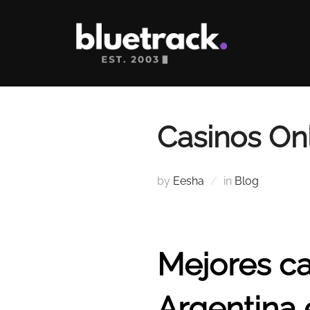
Skip
to
content
Casinos On
by
Eesha
in
Blog
Mejores c
Argentina 