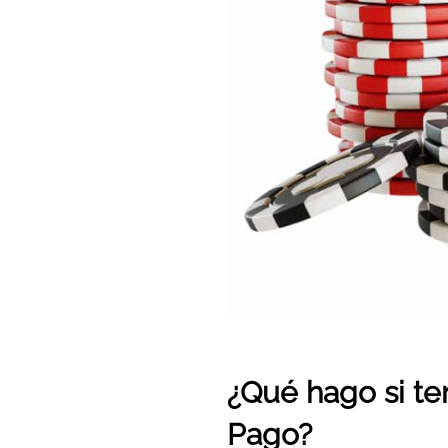
¿Qué hago si t
Pago?