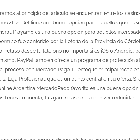
mos al principio del artículo se encuentran entre los casinos
 móvil, 20Bet tiene una buena opción para aquellos que busc
eral, Playamo es una buena opción para aquellos interesado
 permiso fue conferido por la Lotería de la Provincia de Córd
 incluso desde tu teléfono no importa si es iOS o Android, p
imismo, PayPal también ofrece un programa de protección 
o el proceso con Mercado Pago. El enfoque principal recae en 
la Liga Profesional, que es un punto central en su oferta. Si e
online Argentina MercadoPago favorito es una buena opción
las tienes en cuenta, tus ganancias se pueden ver reducidas.