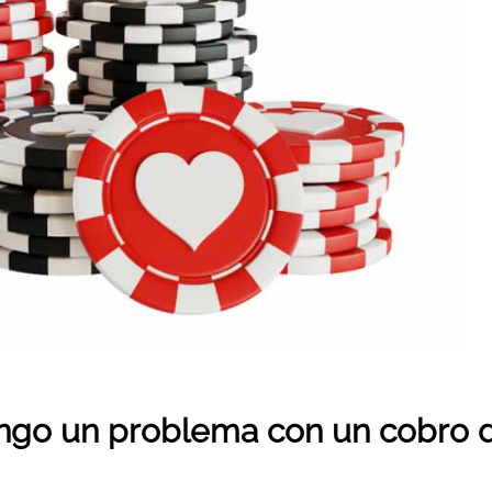
engo un problema con un cobro