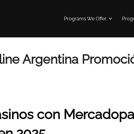
Programs We Offer
Prog
line Argentina Promoci
asinos con Mercadop
en 2025