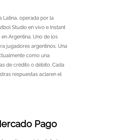
 Latina, operada por la
bol Studio en vivo e Instant
 en Argentina. Uno de los
ra jugadores argentinos. Una
 actualmente como una
s de crédito o débito. Cada
ras respuestas aclaren el
Mercado Pago