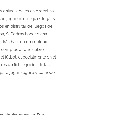
 online legales en Argentina.
an jugar en cualquier lugar y
s en disfrutar de juegos de
oba, S. Podrás hacer dicha
odrás hacerlo en cualquier
al comprador que cubre
el fútbol, especialmente en el
res un fiel seguidor de las
 para jugar seguro y cómodo.