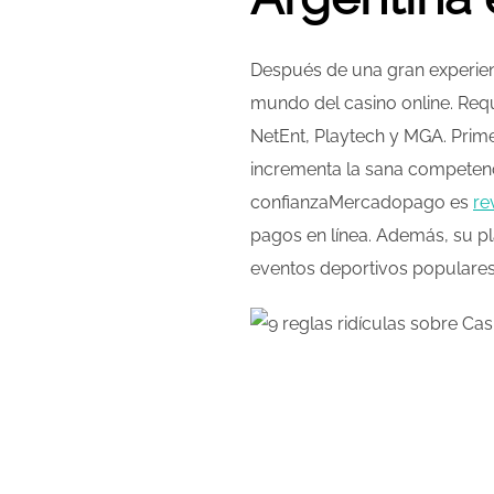
Después de una gran experienc
mundo del casino online. Requ
NetEnt, Playtech y MGA. Prim
incrementa la sana competenci
confianzaMercadopago es
re
pagos en línea. Además, su p
eventos deportivos populares 