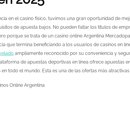
ia en el casino físico, tuvimos una gran oportunidad de mejo
isitos de apuesta bajos. No pueden faltar los títulos de em
ero porque se trata de un casino online Argentina Mercadop
a que termina beneficiando a los usuarios de casinos en lín
velado
ampliamente reconocido por su conveniencia y segur
lataforma de apuestas deportivas en línea ofrece apuestas e
en todo el mundo. Esta es una de las ofertas más atractivas