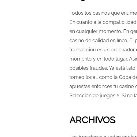
Todos los casinos que enumera
En cuanto a la compatibilidad
en cualquier momento. En gen
casino de calidad en línea. El
transacción en un ordenador o
momento y en todo lugar. As
posibles fraudes. Ya está list
torneo local, como la Copa de 
apuestas entonces tu casino 
Selección de juegos 6. Si no 
ARCHIVOS