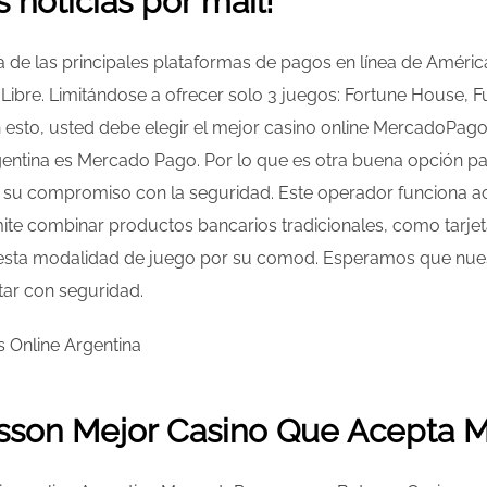
 noticias por mail!
de las principales plataformas de pagos en línea de América
bre. Limitándose a ofrecer solo 3 juegos: Fortune House, Fut
 esto, usted debe elegir el mejor casino online MercadoPago
ntina es Mercado Pago. Por lo que es otra buena opción pa
es su compromiso con la seguridad. Este operador funciona
te combinar productos bancarios tradicionales, como tarjeta
esta modalidad de juego por su comod. Esperamos que nuest
ar con seguridad.
tsson Mejor Casino Que Acepta 