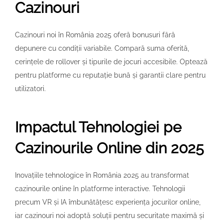
Cazinouri
Cazinouri noi în România 2025 oferă bonusuri fără
depunere cu condiții variabile. Compară suma oferită,
cerințele de rollover și tipurile de jocuri accesibile. Optează
pentru platforme cu reputație bună și garantii clare pentru
utilizatori.
Impactul Tehnologiei pe
Cazinourile Online din 2025
Inovațiile tehnologice în România 2025 au transformat
cazinourile online în platforme interactive. Tehnologii
precum VR și IA îmbunătățesc experiența jocurilor online,
iar cazinouri noi adoptă soluții pentru securitate maximă și