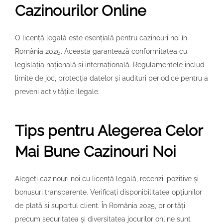
Cazinourilor Online
O licență legală este esențială pentru cazinouri noi în
România 2025. Aceasta garantează conformitatea cu
legislația națională și internațională. Regulamentele includ
limite de joc, protecția datelor și audituri periodice pentru a
preveni activitățile ilegale.
Tips pentru Alegerea Celor
Mai Bune Cazinouri Noi
Alegeți cazinouri noi cu licență legală, recenzii pozitive și
bonusuri transparente. Verificați disponibilitatea opțiunilor
de plată și suportul client. În România 2025, priorități
precum securitatea și diversitatea jocurilor online sunt