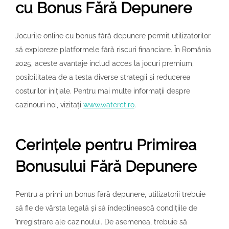
cu Bonus Fără Depunere
Jocurile online cu bonus fără depunere permit utilizatorilor
să exploreze platformele fără riscuri financiare. În România
2025, aceste avantaje includ acces la jocuri premium,
posibilitatea de a testa diverse strategii și reducerea
costurilor inițiale. Pentru mai multe informații despre
cazinouri noi, vizitați
www.waterct.ro
.
Cerințele pentru Primirea
Bonusului Fără Depunere
Pentru a primi un bonus fără depunere, utilizatorii trebuie
să fie de vârsta legală și să îndeplinească condițiile de
înregistrare ale cazinoului. De asemenea, trebuie să