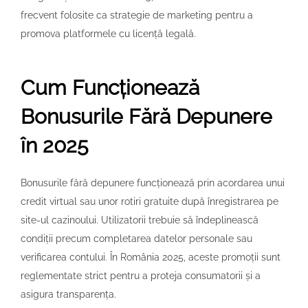
frecvent folosite ca strategie de marketing pentru a
promova platformele cu licență legală.
Cum Funcționează
Bonusurile Fără Depunere
în 2025
Bonusurile fără depunere funcționează prin acordarea unui
credit virtual sau unor rotiri gratuite după înregistrarea pe
site-ul cazinoului. Utilizatorii trebuie să îndeplinească
condiții precum completarea datelor personale sau
verificarea contului. În România 2025, aceste promoții sunt
reglementate strict pentru a proteja consumatorii și a
asigura transparența.