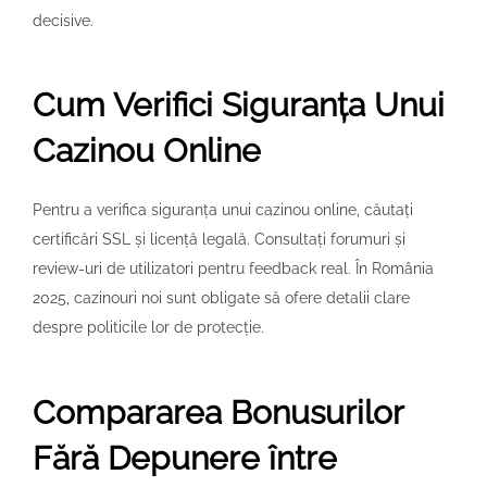
decisive.
Cum Verifici Siguranța Unui
Cazinou Online
Pentru a verifica siguranța unui cazinou online, căutați
certificări SSL și licență legală. Consultați forumuri și
review-uri de utilizatori pentru feedback real. În România
2025, cazinouri noi sunt obligate să ofere detalii clare
despre politicile lor de protecție.
Compararea Bonusurilor
Fără Depunere între