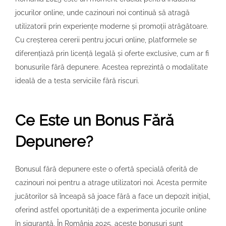
jocurilor online, unde cazinouri noi continuă să atragă
utilizatorii prin experiențe moderne și promoții atrăgătoare.
Cu creșterea cererii pentru jocuri online, platformele se
diferențiază prin licență legală și oferte exclusive, cum ar fi
bonusurile fără depunere. Acestea reprezintă o modalitate
ideală de a testa serviciile fără riscuri.
Ce Este un Bonus Fără
Depunere?
Bonusul fără depunere este o ofertă specială oferită de
cazinouri noi pentru a atrage utilizatori noi. Acesta permite
jucătorilor să înceapă să joace fără a face un depozit inițial,
oferind astfel oportunități de a experimenta jocurile online
în siguranță. În România 2025, aceste bonusuri sunt