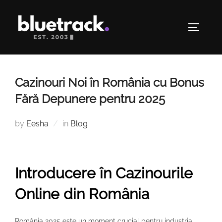
Skip
to
TOGGLE
content
Cazinouri Noi în România cu Bonus
Fără Depunere pentru 2025
by
Eesha
in
Blog
Introducere în Cazinourile
Online din România
România 2025 este un moment crucial pentru industria