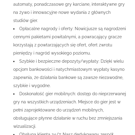
automaty, ponadczasowe gry karciane, interaktywne gry
na żywo i innowacyjne nowe wydania z głównych
studiów gier.
Opłacalne nagrody i oferty: Nowicjusze są nagrodzeni
cennymi pakietami powitalnymi, a powracający gracze
korzystają z powtarzających się ofert, ofert zwrotu
pieniędzy i nagród wysokiego poziomu.
Szybkie i bezpieczne depozyty/wypłaty: Dzięki wielu
opcjom bankowości i natychmiastowym wypłaty kasyno
zapewnia, że ​​działania bankowe są zawsze niezawodne,
szybkie i wygodne.
Doskonałość gier mobilnych: dostęp do nieprzerwanej
gry na wszystkich urządzeniach. Miejsce do gier jest w
pełni zaprojektowane do urządzeń mobilnych,
obsługujące płynne działanie w ruchu bez zmniejszania
wizualizacji.
Obsługa klienta 24/7: Nasz dedykowany zespół