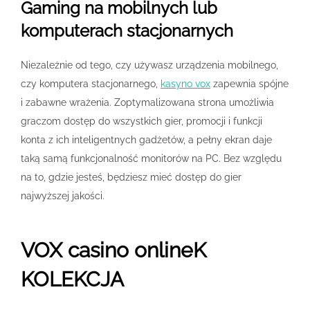
Gaming na mobilnych lub
komputerach stacjonarnych
Niezależnie od tego, czy używasz urządzenia mobilnego,
czy komputera stacjonarnego,
kasyno vox
zapewnia spójne
i zabawne wrażenia. Zoptymalizowana strona umożliwia
graczom dostęp do wszystkich gier, promocji i funkcji
konta z ich inteligentnych gadżetów, a pełny ekran daje
taką samą funkcjonalność monitorów na PC. Bez względu
na to, gdzie jesteś, będziesz mieć dostęp do gier
najwyższej jakości.
VOX casino onlineK
KOLEKCJA