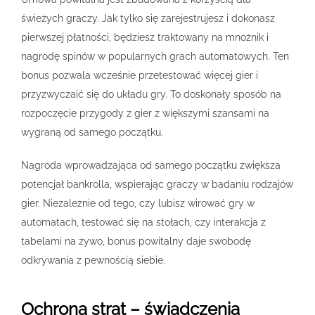
świeżych graczy. Jak tylko się zarejestrujesz i dokonasz
pierwszej płatności, będziesz traktowany na mnożnik i
nagrodę spinów w popularnych grach automatowych. Ten
bonus pozwala wcześnie przetestować więcej gier i
przyzwyczaić się do układu gry. To doskonały sposób na
rozpoczęcie przygody z gier z większymi szansami na
wygraną od samego początku.
Nagroda wprowadzająca od samego początku zwiększa
potencjał bankrolla, wspierając graczy w badaniu rodzajów
gier. Niezależnie od tego, czy lubisz wirować gry w
automatach, testować się na stołach, czy interakcja z
tabelami na żywo, bonus powitalny daje swobodę
odkrywania z pewnością siebie.
Ochrona strat – świadczenia