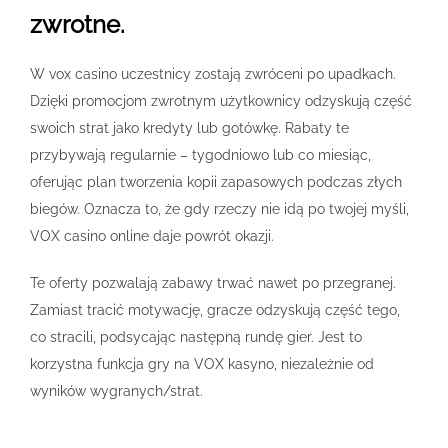
zwrotne.
W vox casino uczestnicy zostają zwróceni po upadkach.
Dzięki promocjom zwrotnym użytkownicy odzyskują część
swoich strat jako kredyty lub gotówkę. Rabaty te
przybywają regularnie – tygodniowo lub co miesiąc,
oferując plan tworzenia kopii zapasowych podczas złych
biegów. Oznacza to, że gdy rzeczy nie idą po twojej myśli,
VOX casino online daje powrót okazji.
Te oferty pozwalają zabawy trwać nawet po przegranej.
Zamiast tracić motywację, gracze odzyskują część tego,
co stracili, podsycając następną rundę gier. Jest to
korzystna funkcja gry na VOX kasyno, niezależnie od
wyników wygranych/strat.