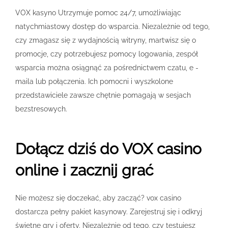
VOX kasyno Utrzymuje pomoc 24/7, umożliwiając
natychmiastowy dostęp do wsparcia. Niezależnie od tego,
czy zmagasz się z wydajnością witryny, martwisz się o
promocje, czy potrzebujesz pomocy logowania, zespół
wsparcia można osiągnąć za pośrednictwem czatu, e -
maila lub połączenia. Ich pomocni i wyszkolone
przedstawiciele zawsze chętnie pomagają w sesjach
bezstresowych.
Dołącz dziś do VOX casino
online i zacznij grać
Nie możesz się doczekać, aby zacząć? vox casino
dostarcza pełny pakiet kasynowy. Zarejestruj się i odkryj
świetne gry i oferty. Niezależnie od tego, czy testujesz