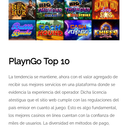
PlaynGo Top 10
La tendencia se mantiene, ahora con el valor agregado de
recibir sus mejores servicios en una plataforma donde se
evidencia la experiencia del operador. Dicha licencia
atestigua que el sitio web cumple con las regulaciones del
país emisor en cuanto al juego. Esto es algo fundamental,
los mejores casinos en línea cuentan con la confianza de
miles de usuarios. La diversidad en métodos de pago,