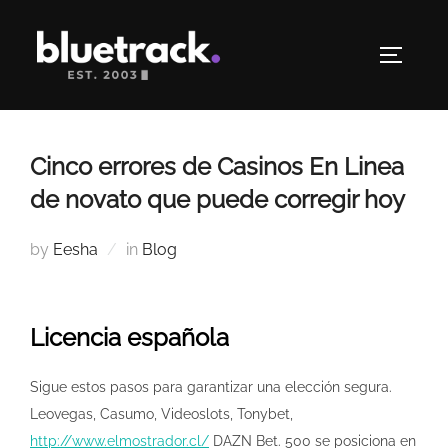
Skip
to
TOGGLE
content
Cinco errores de Casinos En Linea
de novato que puede corregir hoy
by
Eesha
in
Blog
Licencia española
Sigue estos pasos para garantizar una elección segura.
Leovegas, Casumo, Videoslots, Tonybet,
http://www.elmostrador.cl/
DAZN Bet. 500 se posiciona en