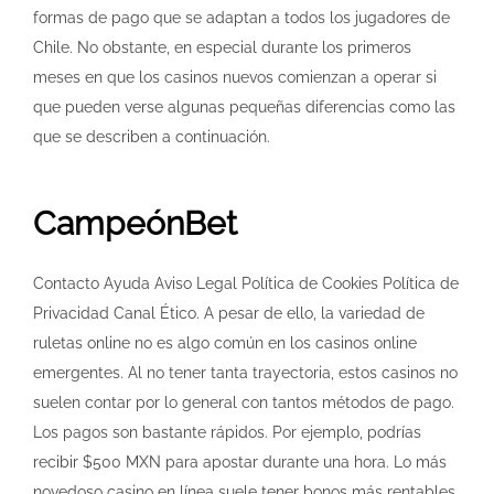
formas de pago que se adaptan a todos los jugadores de
Chile. No obstante, en especial durante los primeros
meses en que los casinos nuevos comienzan a operar si
que pueden verse algunas pequeñas diferencias como las
que se describen a continuación.
CampeónBet
Contacto Ayuda Aviso Legal Política de Cookies Política de
Privacidad Canal Ético. A pesar de ello, la variedad de
ruletas online no es algo común en los casinos online
emergentes. Al no tener tanta trayectoria, estos casinos no
suelen contar por lo general con tantos métodos de pago.
Los pagos son bastante rápidos. Por ejemplo, podrías
recibir $500 MXN para apostar durante una hora. Lo más
novedoso casino en línea suele tener bonos más rentables