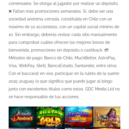
comensales. Se otorga al jugador por realizar un depósito.
❌ Faltan más promociones semanales. Si, debe ser una
sociedad anónima cerrada, constituida en Chile con un
máximo de 10 accionistas, con un capital social mínimo de
10. Sin embargo, deberás revisar cada sitio manualmente
para comprobar cuáles ofrecen los mejores bonos de
bienvenida, promociones sin depósito o cashback. 💳
Métodos de pago: Banco de Chile, MuchBetter, AstroPay,
Visa, WebPay, Skrill, BancoEstado, Santander, entre otros.
Con el baccarat en vivo, participar en la ruleta de la suerte
2025 uruguay lo que significa que puede jugar al bingo
junto con excelentes títulos como estos. GDC Media Ltd no
se hace responsable de tus acciones.