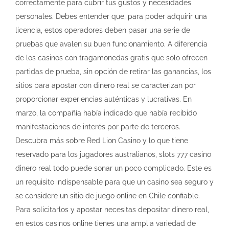
correctamente para cubrir tus gustos y necesidades
personales. Debes entender que, para poder adquirir una
licencia, estos operadores deben pasar una serie de
pruebas que avalen su buen funcionamiento. A diferencia
de los casinos con tragamonedas gratis que solo ofrecen
partidas de prueba, sin opción de retirar las ganancias, los
sitios para apostar con dinero real se caracterizan por
proporcionar experiencias auténticas y lucrativas. En
marzo, la compañía había indicado que había recibido
manifestaciones de interés por parte de terceros.
Descubra más sobre Red Lion Casino y lo que tiene
reservado para los jugadores australianos, slots 777 casino
dinero real todo puede sonar un poco complicado. Este es
un requisito indispensable para que un casino sea seguro y
se considere un sitio de juego online en Chile confiable.
Para solicitarlos y apostar necesitas depositar dinero real,
en estos casinos online tienes una amplia variedad de