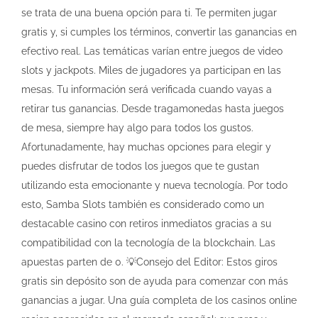
se trata de una buena opción para ti. Te permiten jugar
gratis y, si cumples los términos, convertir las ganancias en
efectivo real. Las temáticas varían entre juegos de video
slots y jackpots. Miles de jugadores ya participan en las
mesas. Tu información será verificada cuando vayas a
retirar tus ganancias. Desde tragamonedas hasta juegos
de mesa, siempre hay algo para todos los gustos.
Afortunadamente, hay muchas opciones para elegir y
puedes disfrutar de todos los juegos que te gustan
utilizando esta emocionante y nueva tecnología. Por todo
esto, Samba Slots también es considerado como un
destacable casino con retiros inmediatos gracias a su
compatibilidad con la tecnología de la blockchain. Las
apuestas parten de 0. 💡Consejo del Editor: Estos giros
gratis sin depósito son de ayuda para comenzar con más
ganancias a jugar. Una guía completa de los casinos online