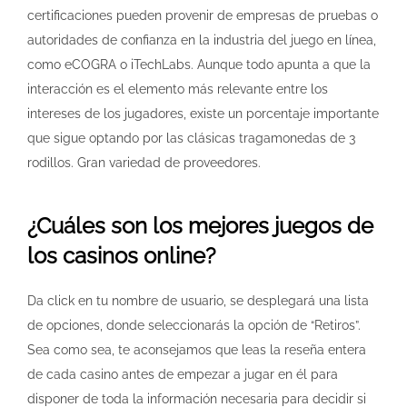
certificaciones pueden provenir de empresas de pruebas o
autoridades de confianza en la industria del juego en línea,
como eCOGRA o iTechLabs. Aunque todo apunta a que la
interacción es el elemento más relevante entre los
intereses de los jugadores, existe un porcentaje importante
que sigue optando por las clásicas tragamonedas de 3
rodillos. Gran variedad de proveedores.
¿Cuáles son los mejores juegos de
los casinos online?
Da click en tu nombre de usuario, se desplegará una lista
de opciones, donde seleccionarás la opción de “Retiros”.
Sea como sea, te aconsejamos que leas la reseña entera
de cada casino antes de empezar a jugar en él para
disponer de toda la información necesaria para decidir si