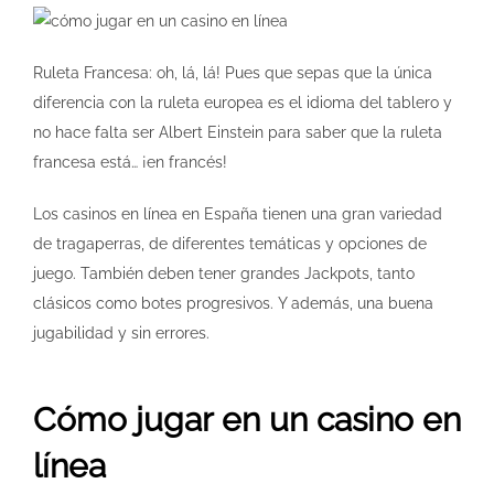
Ruleta Francesa: oh, lá, lá! Pues que sepas que la única
diferencia con la ruleta europea es el idioma del tablero y
no hace falta ser Albert Einstein para saber que la ruleta
francesa está… ¡en francés!
Los casinos en línea en España tienen una gran variedad
de tragaperras, de diferentes temáticas y opciones de
juego. También deben tener grandes Jackpots, tanto
clásicos como botes progresivos. Y además, una buena
jugabilidad y sin errores.
Cómo jugar en un casino en
línea