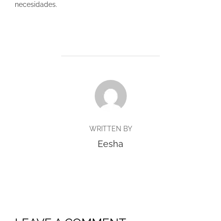
necesidades.
POST AUTHOR
WRITTEN BY
Eesha