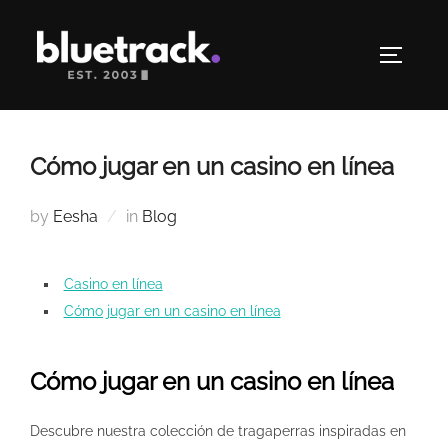
Skip
to
TOGGLE
content
Cómo jugar en un casino en línea
by
Eesha
in
Blog
Casino en línea
Cómo jugar en un casino en línea
Cómo jugar en un casino en línea
Descubre nuestra colección de tragaperras inspiradas en