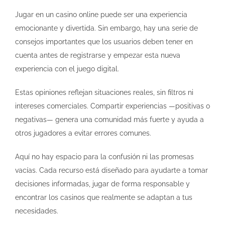
Jugar en un casino online puede ser una experiencia
emocionante y divertida. Sin embargo, hay una serie de
consejos importantes que los usuarios deben tener en
cuenta antes de registrarse y empezar esta nueva
experiencia con el juego digital.
Estas opiniones reflejan situaciones reales, sin filtros ni
intereses comerciales. Compartir experiencias —positivas o
negativas— genera una comunidad más fuerte y ayuda a
otros jugadores a evitar errores comunes.
Aquí no hay espacio para la confusión ni las promesas
vacías. Cada recurso está diseñado para ayudarte a tomar
decisiones informadas, jugar de forma responsable y
encontrar los casinos que realmente se adaptan a tus
necesidades.