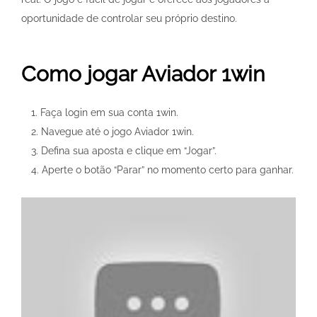
oportunidade de controlar seu próprio destino.
Como jogar Aviador 1win
Faça login em sua conta 1win.
Navegue até o jogo Aviador 1win.
Defina sua aposta e clique em “Jogar”.
Aperte o botão “Parar” no momento certo para ganhar.