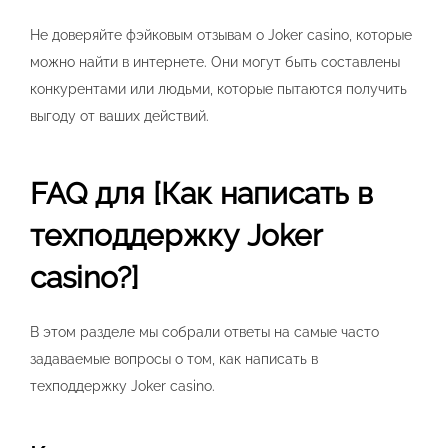
Не доверяйте фэйковым отзывам о Joker casino, которые
можно найти в интернете. Они могут быть составлены
конкурентами или людьми, которые пытаются получить
выгоду от ваших действий.
FAQ для [Как написать в
техподдержку Joker
casino?]
В этом разделе мы собрали ответы на самые часто
задаваемые вопросы о том, как написать в
техподдержку Joker casino.