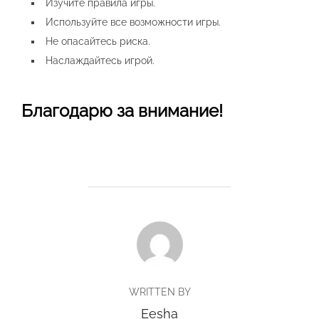
Изучите правила игры.
Используйте все возможности игры.
Не опасайтесь риска.
Наслаждайтесь игрой.
Благодарю за внимание!
POST AUTHOR
WRITTEN BY
Eesha