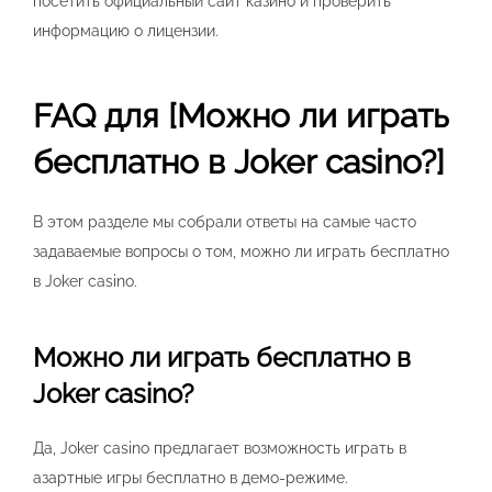
посетить официальный сайт казино и проверить
информацию о лицензии.
FAQ для [Можно ли играть
бесплатно в Joker casino?]
В этом разделе мы собрали ответы на самые часто
задаваемые вопросы о том, можно ли играть бесплатно
в Joker casino.
Можно ли играть бесплатно в
Joker casino?
Да, Joker casino предлагает возможность играть в
азартные игры бесплатно в демо-режиме.