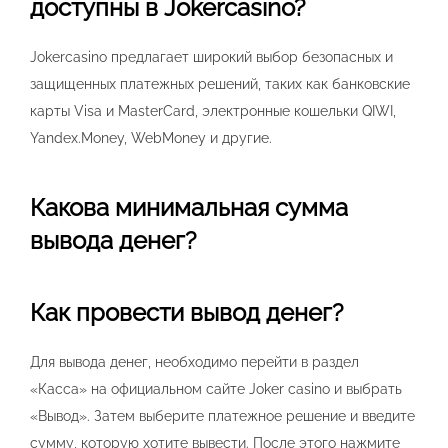
доступны в Jokercasino?
Jokercasino предлагает широкий выбор безопасных и
защищенных платежных решений, таких как банковские
карты Visa и MasterCard, электронные кошельки QIWI,
Yandex.Money, WebMoney и другие.
Какова минимальная сумма
вывода денег?
Как провести вывод денег?
Для вывода денег, необходимо перейти в раздел
«Касса» на официальном сайте Joker casino и выбрать
«Вывод». Затем выберите платежное решение и введите
сумму, которую хотите вывести. После этого нажмите