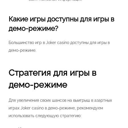
Какие игры доступны для игры в
демо-режиме?
Большинство игр в Joker casino доступны для игры в
демо-режиме.
Стратегия для игры в
демо-режиме
Для увеличения своих шансов на выигрыш в азартных
играх Joker casino в демо-режиме, рекомендуем
использовать следующую стратегию: