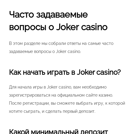
Часто задаваемые
вопросы о Joker casino
В этом разделе мы собрали ответы на самые часто
задаваемые вопросы о Joker casino.
Как начать играть в Joker casino?
Для начала игры в Joker casino, вам необходимо
зарегистрироваться на официальном сайте казино.
После регистрации, вы сможете выбрать игру, к которой
хотите сыграть, и сделать первый депозит.
Какой минимальный депозит