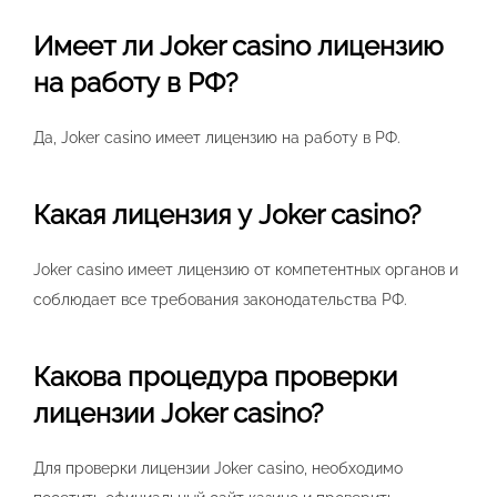
Имеет ли Joker casino лицензию
на работу в РФ?
Да, Joker casino имеет лицензию на работу в РФ.
Какая лицензия у Joker casino?
Joker casino имеет лицензию от компетентных органов и
соблюдает все требования законодательства РФ.
Какова процедура проверки
лицензии Joker casino?
Для проверки лицензии Joker casino, необходимо