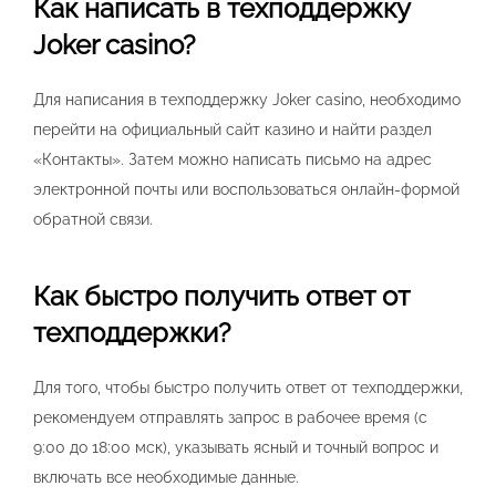
Как написать в техподдержку
Joker casino?
Для написания в техподдержку Joker casino, необходимо
перейти на официальный сайт казино и найти раздел
«Контакты». Затем можно написать письмо на адрес
электронной почты или воспользоваться онлайн-формой
обратной связи.
Как быстро получить ответ от
техподдержки?
Для того, чтобы быстро получить ответ от техподдержки,
рекомендуем отправлять запрос в рабочее время (с
9:00 до 18:00 мск), указывать ясный и точный вопрос и
включать все необходимые данные.