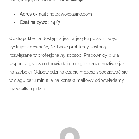
Adres e-mail
:
help@voxcasino.com
Czat na żywo
:
24/7
Obsługa klienta dostępna jest w języku polskim, więc
zyskujesz pewność, że Twoje problemy zostaną
rozwiązane w profesjonalny sposób. Pracownicy biura
wsparcia gracza odpowiadają na zgłoszenia możliwie jak
najszybciej. Odpowiedzi na czacie możesz spodziewać się
w ciągu paru minut, a na kontakt mailowy odpowiadamy
już w kilka godzin.
POST AUTHOR