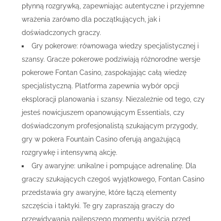
płynną rozgrywką, zapewniając autentyczne i przyjemne
wrażenia zarówno dla początkujących, jak i
doświadczonych graczy.
Gry pokerowe: równowaga wiedzy specjalistycznej i
szansy. Gracze pokerowe podziwiają różnorodne wersje
pokerowe Fontan Casino, zaspokajając całą wiedzę
specjalistyczną. Platforma zapewnia wybór opcji
eksploracji planowania i szansy. Niezależnie od tego, czy
jesteś nowicjuszem opanowującym Essentials, czy
doświadczonym profesjonalistą szukającym przygody,
gry w pokera Fountain Casino oferują angażującą
rozgrywkę i intensywną akcję.
Gry awaryjne: unikalne i pompujące adrenalinę. Dla
graczy szukających czegoś wyjątkowego, Fontan Casino
przedstawia gry awaryjne, które łączą elementy
szczęścia i taktyki. Te gry zapraszają graczy do
przewidywania najlepszego momentu wyjścia przed