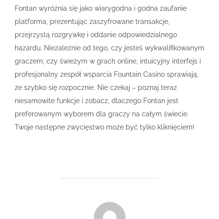
Fontan wyróżnia się jako wiarygodna i godna zaufanie
platforma, prezentując zaszyfrowane transakcje,
przejrzystą rozgrywkę i oddanie odpowiedzialnego
hazardu. Niezależnie od tego, czy jesteś wykwalifikowanym
graczem, czy świeżym w grach online, intuicyjny interfejs i
profesjonalny zespół wsparcia Fountain Casino sprawiają,
że szybko się rozpocznie. Nie czekaj – poznaj teraz
niesamowite funkcje i zobacz, dlaczego Fontan jest
preferowanym wyborem dla graczy na całym świecie.
Twoje następne zwycięstwo może być tylko kliknięciem!
POST AUTHOR