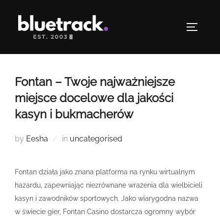
Skip
to
TOGGLE
content
Fontan – Twoje najważniejsze
miejsce docelowe dla jakości
kasyn i bukmacherów
by
Eesha
in
uncategorised
Fontan działa jako znana platforma na rynku wirtualnym
hazardu, zapewniając niezrównane wrażenia dla wielbicieli
kasyn i zawodników sportowych. Jako wiarygodna nazwa
w świecie gier, Fontan Casino dostarcza ogromny wybór