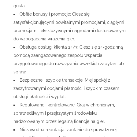
gusta.
Obfite bonusy i promocje: Ciesz się
satysfakcjonującymi powitalnymi promocjami, ciągłymi
promocjami i ekskluzywnymi nagrodami dostosowanymi
do wzbogacania wrażenia gier.
Obsługa obsługi klienta 24/7: Ciesz się 24-godzinną
pomocą zaangażowanego zespołu wsparcia,
przygotowanego do rozwiązania wszelkich zapytań lub
spraw.
Bezpieczne i szybkie transakcje: Miej spokój z
zaszyfrowanymi opcjami płatności i szybkim czasem
obsługi płatności i wypłat.
Regulowane i kontrolowane: Graj w chronionym,
sprawiedliwym i przejrzystym środowisku
nadzorowanym przez legalną licencję na gier.
Niezawodna reputacja: zaufanie do sprawdzonej