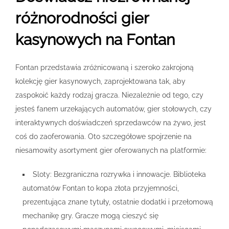
różnorodności gier
kasynowych na Fontan
Fontan przedstawia zróżnicowaną i szeroko zakrojoną
kolekcję gier kasynowych, zaprojektowana tak, aby
zaspokoić każdy rodzaj gracza. Niezależnie od tego, czy
jesteś fanem urzekających automatów, gier stołowych, czy
interaktywnych doświadczeń sprzedawców na żywo, jest
coś do zaoferowania. Oto szczegółowe spojrzenie na
niesamowity asortyment gier oferowanych na platformie:
Sloty: Bezgraniczna rozrywka i innowacje. Biblioteka
automatów Fontan to kopa złota przyjemności,
prezentująca znane tytuły, ostatnie dodatki i przełomową
mechanikę gry. Gracze mogą cieszyć się