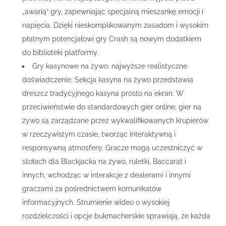
„awarią” gry, zapewniając specjalną mieszankę emocji i
napięcia. Dzięki nieskomplikowanym zasadom i wysokim
płatnym potencjałowi gry Crash są nowym dodatkiem
do biblioteki platformy.
Gry kasynowe na żywo: najwyższe realistyczne
doświadczenie. Sekcja kasyna na żywo przedstawia
dreszcz tradycyjnego kasyna prosto na ekran. W
przeciwieństwie do standardowych gier online, gier na
żywo są zarządzane przez wykwalifikowanych krupierów
w rzeczywistym czasie, tworząc interaktywną i
responsywną atmosferę. Gracze mogą uczestniczyć w
stołach dla Blackjacka na żywo, ruletki, Baccarat i
innych, wchodząc w interakcje z dealerami i innymi
graczami za pośrednictwem komunikatów
informacyjnych. Strumienie wideo o wysokiej
rozdzielczości i opcje bukmacherskie sprawiają, że każda