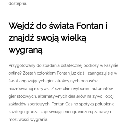
dostępna.
Wejdź do świata Fontan i
znajdź swoją wielką
wygraną
Przygotowany do zbadania ostatecznej podróży w kasynie
online? Zostań członkiem Fontan już dziś i zaangażuj się w
świat angażujących gier, atrakcyjnych bonusów i
niezrównanej rozrywki. Z szerokim wyborem automatów,
gier stołowych, alternatywnych dealerów na żywo i opcji
zakładów sportowych, Fontan Casino spotyka polubienia
każdego gracza, zapewniając nieograniczoną zabawę i
możliwości wygrania.