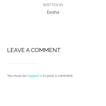
WRITTEN BY
Eesha
LEAVE A COMMENT
You must be
logged in
to post a comment.
Copyright © 2026 BlueTrack Singapore