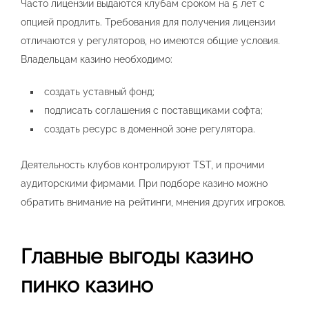
Часто лицензии выдаются клубам сроком на 5 лет с
опцией продлить. Требования для получения лицензии
отличаются у регуляторов, но имеются общие условия.
Владельцам казино необходимо:
создать уставный фонд;
подписать соглашения с поставщиками софта;
создать ресурс в доменной зоне регулятора.
Деятельность клубов контролируют TST, и прочими
аудиторскими фирмами. При подборе казино можно
обратить внимание на рейтинги, мнения других игроков.
Главные выгоды казино
пинко казино