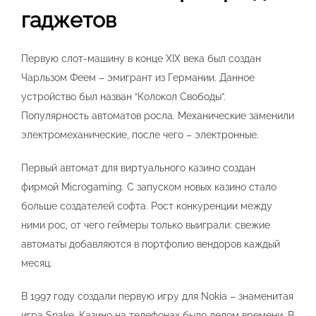
гаджетов
Первую слот-машину в конце XIX века был создан
Чарльзом Феем – эмигрант из Германии. Данное
устройство был назван “Колокол Свободы”.
Популярность автоматов росла. Механические заменили
электромеханические, после чего – электронные.
Первый автомат для виртуального казино создан
фирмой Microgaming. С запуском новых казино стало
больше создателей софта. Рост конкуренции между
ними рос, от чего геймеры только выиграли: свежие
автоматы добавляются в портфолио вендоров каждый
месяц.
В 1997 году создали первую игру для Nokia – знаменитая
игра Snake. Казино на телефонах было делом времени. В