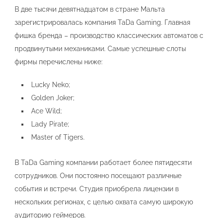
В две тысячи девятнадцатом в стране Мальта
зарегистрировалась компания TaDa Gaming. Главная
фишка бренда – производство классических автоматов с
продвинутыми механиками. Самые успешные слоты
фирмы перечислены ниже:
Lucky Neko;
Golden Joker;
Ace Wild;
Lady Pirate;
Master of Tigers.
В TaDa Gaming компании работает более пятидесяти
сотрудников. Они постоянно посещают различные
события и встречи. Студия приобрела лицензии в
нескольких регионах, с целью охвата самую широкую
аудиторию геймеров.