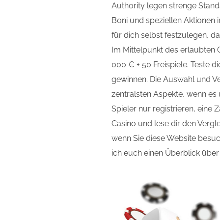
Authority legen strenge Stand
Boni und speziellen Aktionen i
für dich selbst festzulegen, d
Im Mittelpunkt des erlaubten 
000 € + 50 Freispiele. Teste 
gewinnen. Die Auswahl und Ve
zentralsten Aspekte, wenn es 
Spieler nur registrieren, eine 
Casino und lese dir den Vergl
wenn Sie diese Website besuc
ich euch einen Überblick über