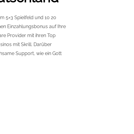
em 5×3 Spielfeld und 10 20
einen Einzahlungsbonus auf Ihre
are Provider mit ihren Top
inos mit Skrill. Darüber
chsame Support, wie ein Gott