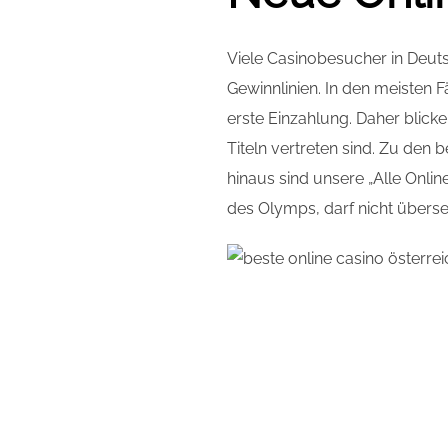
Viele Casinobesucher in Deuts
Gewinnlinien. In den meisten F
erste Einzahlung. Daher blick
Titeln vertreten sind. Zu den 
hinaus sind unsere „Alle Onli
des Olymps, darf nicht übers