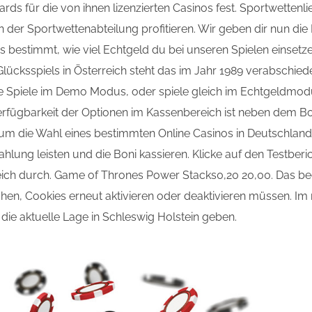
ards für die von ihnen lizenzierten Casinos fest. Sportwetten
n der Sportwettenabteilung profitieren. Wir geben dir nun die M
as bestimmt, wie viel Echtgeld du bei unseren Spielen einsetze
Glücksspiels in Österreich steht das im Jahr 1989 verabschie
die Spiele im Demo Modus, oder spiele gleich im Echtgeldmod
rfügbarkeit der Optionen im Kassenbereich ist neben dem Bo
um die Wahl eines bestimmten Online Casinos in Deutschland 
Zahlung leisten und die Boni kassieren. Klicke auf den Testberi
eich durch. Game of Thrones Power Stacks0,20 20,00. Das bed
hen, Cookies erneut aktivieren oder deaktivieren müssen. Im
 die aktuelle Lage in Schleswig Holstein geben.