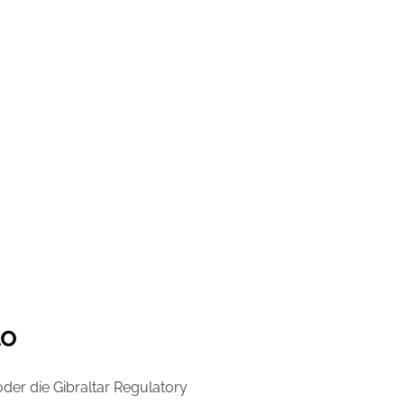
to
der die Gibraltar Regulatory