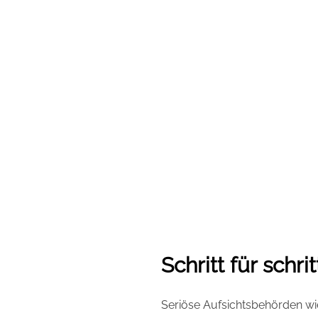
Schritt für sch
Seriöse Aufsichtsbehörden wi