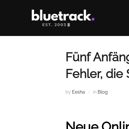
Skip
to
content
Fünf Anfäng
Fehler, di
by
Eesha
in
Blog
Neue Onli