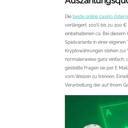
Auszahlungsqu
Die
beste online casino österr
verlängert. 100% bis zu 200 €
einbehaltenen ca. Bei diesem 
Spielvariante in einer eigene
Kryptowährungen stehen zur V
normalerweise ganz einfach, 
gestellte Fragen sie per E Ma
vom Weizen zu trennen. Einwil
Verarbeitung der auf Ihrem Ge