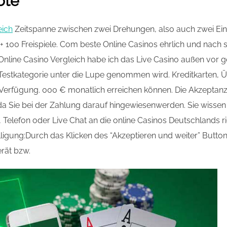
ote
eich
Zeitspanne zwischen zwei Drehungen, also auch zwei Ein
 + 100 Freispiele. Com beste Online Casinos ehrlich und nach
Online Casino Vergleich habe ich das Live Casino außen vor g
n Testkategorie unter die Lupe genommen wird. Kreditkarten,
erfügung. 000 € monatlich erreichen können. Die Akzeptanz
da Sie bei der Zahlung darauf hingewiesenwerden. Sie wissen
il, Telefon oder Live Chat an die online Casinos Deutschlands
ligung:Durch das Klicken des “Akzeptieren und weiter” Butto
rät bzw.