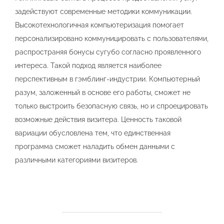
задействуют современные методики коммуникации.
Высокотехнологичная компьютеризация помогает
персонализировано коммуницировать с пользователями,
распространяя бонусы сугубо согласно проявленного
интереса. Такой подход является наиболее
перспективным в гэмблинг-индустрии. Компьютерный
разум, заложенный в основе его работы, сможет не
только выстроить безопасную связь, но и спроецировать
возможные действия визитера. Ценность таковой
вариации обусловлена тем, что единственная
программа сможет наладить обмен данными с
различными категориями визитеров.