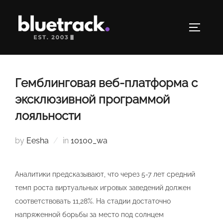
Skip
to
TOGGLE
content
Гемблинговая веб-платформа с
эксклюзивной программой
лояльности
by
Eesha
in
10100_wa
Аналитики предсказывают, что через 5-7 лет средний
темп роста виртуальных игровых заведений должен
соответствовать 11,28%. На стадии достаточно
напряженной борьбы за место под солнцем