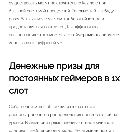
существовать могут исключительно kazino с при
быльной системой поощрений. Топовые тайтлы будут
разрабатываться с учетом требований юзера и
предоставляться поштучно. Для эффективно
согласования этого момента с геймерами планируется
использовать цифровой ум.
Денежные призы для
постоянных геймеров в 1х
слот
Собственники 1x slots решили отказаться от
распространенного распределения пользователей на
уровни. Взамен они прямо оценивают настойчивость,
одаривая гэмблеров регулярно. Легитимный портал