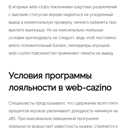
В игорных web-clubs поклонники азартных развлечений
с высоким статусом вправе надеяться на ускоренный
вывод и моментальную проверку личного кабинета при
выплате выигрыша. Но на максимально лояльные
условия претендовать не следует, ведь чтоб постоянно
иметь положительный баланс, менеджеры игроцких
web-cazino повсеместно применяют лимиты на вывод.
Условия программы
лояльности в web-cazino
Специалисты предсказывают, что удержание всего пяти
процентов игроков увеличивает доходность минимум на
28%. При максимально взвешенной программе
лояльности возрастает известность казино, стремится к