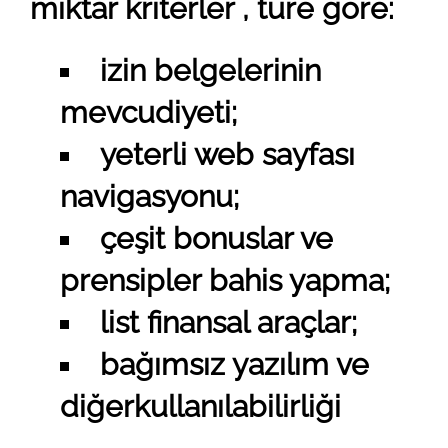
miktar kriterler , türe göre:
izin belgelerinin
mevcudiyeti;
yeterli web sayfası
navigasyonu;
çeşit bonuslar ve
prensipler bahis yapma;
list finansal araçlar;
bağımsız yazılım ve
diğerkullanılabilirliği