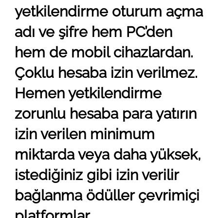
yetkilendirme oturum açma
adı ve şifre hem PC’den
hem de mobil cihazlardan.
Çoklu hesaba izin verilmez.
Hemen yetkilendirme
zorunlu hesaba para yatırın
izin verilen minimum
miktarda veya daha yüksek,
istediğiniz gibi izin verilir
bağlanma ödüller çevrimiçi
platformlar.