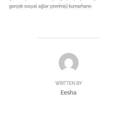
gerçek sosyal ağlar çevrimiçi kumarhane.
POST AUTHOR
WRITTEN BY
Eesha