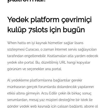
Yedek platform çevrimiçi
kulüp 7slots için bugün
When hatta en iyi kaynak hizmetler sağlar lisans
sözleşmesi Curacao, o zaman İnternet servis sağlayıcıları
tarafından engellenebilir. Kısıtlamaları atla yardım edecek
yedek site portal. Bu, düzeltilmiş URL hangi kopyalar
görünüm ve seçenekler ana portal.
Al yedekleme platformlarına bağlantılar gerekir
münhasıran gerçek forumlarda dolandırıcılık yapılarının
etkisi altına girmeyin. Arzu Edilir çekin ilk birkaç sonuç
serumlardan, mesaj yaz müşteri desteği’ne bir istek ile
gönder yedek web kaynağı için çalışan bağlantı, abone ol