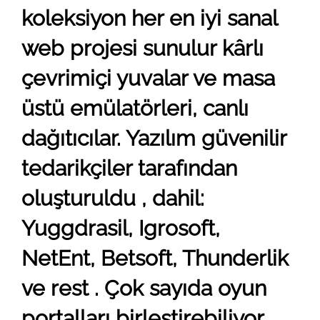
koleksiyon her en iyi sanal
web projesi sunulur kârlı
çevrimiçi yuvalar ve masa
üstü emülatörleri, canlı
dağıtıcılar. Yazılım güvenilir
tedarikçiler tarafından
oluşturuldu , dahil:
Yuggdrasil, Igrosoft,
NetEnt, Betsoft, Thunderlik
ve rest . Çok sayıda oyun
portalları birleştirebiliyor