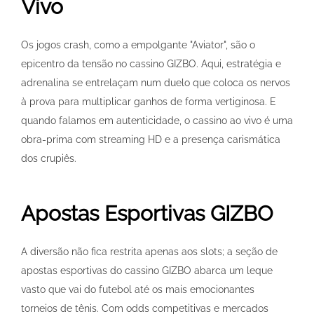
Vivo
Os jogos crash, como a empolgante "Aviator", são o
epicentro da tensão no cassino GIZBO. Aqui, estratégia e
adrenalina se entrelaçam num duelo que coloca os nervos
à prova para multiplicar ganhos de forma vertiginosa. E
quando falamos em autenticidade, o cassino ao vivo é uma
obra-prima com streaming HD e a presença carismática
dos crupiês.
Apostas Esportivas GIZBO
A diversão não fica restrita apenas aos slots; a seção de
apostas esportivas do cassino GIZBO abarca um leque
vasto que vai do futebol até os mais emocionantes
torneios de tênis. Com odds competitivas e mercados