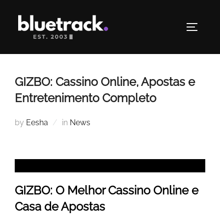
Skip
to
TOGGLE
content
GIZBO: Cassino Online, Apostas e
Entretenimento Completo
by
Eesha
in
News
GIZBO: O Melhor Cassino Online e
Casa de Apostas