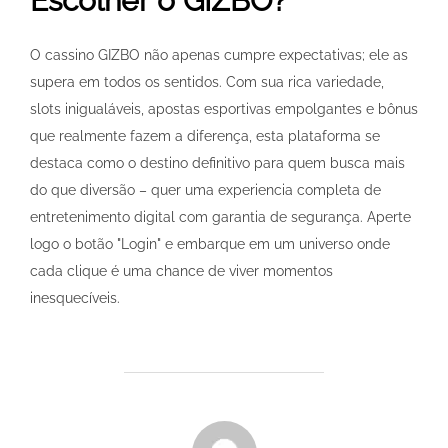
Escolher o GIZBO?
O cassino GIZBO não apenas cumpre expectativas; ele as
supera em todos os sentidos. Com sua rica variedade,
slots inigualáveis, apostas esportivas empolgantes e bônus
que realmente fazem a diferença, esta plataforma se
destaca como o destino definitivo para quem busca mais
do que diversão – quer uma experiencia completa de
entretenimento digital com garantia de segurança. Aperte
logo o botão "Login" e embarque em um universo onde
cada clique é uma chance de viver momentos
inesquecíveis.
POST AUTHOR