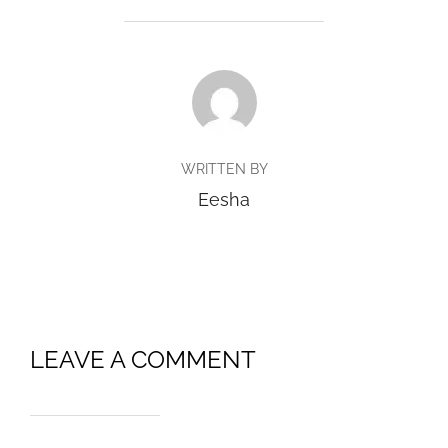
POST AUTHOR
WRITTEN BY
Eesha
LEAVE A COMMENT