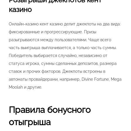
казино
Онлайн-казино кент казино делит джекпоты на два вида:
фиксированные и прогрессирующие. Призы
разыгрываются между пользователями. Чаще всего
часть выигрыша выплачивается, а только часть суммы.
Победитель выбирается случайно, независимо от
статуса игрока, суммы сделанных депозитов, размера
ставок и прочих факторов. Джекпоты встроены в
автоматы провайдерами, например, Divine Fortune, Mega
Moolah и другие.
Правила бонусного
отыгрыша