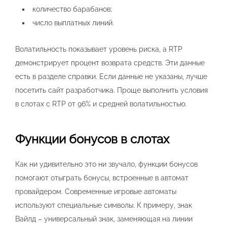
количество барабанов;
число выплатных линий.
Волатильность показывает уровень риска, а RTP
демонстрирует процент возврата средств. Эти данные
есть в разделе справки. Если данные не указаны, лучше
посетить сайт разработчика. Проще выполнить условия
в слотах с RTP от 96% и средней волатильностью.
Функции бонусов в слотах
Как ни удивительно это ни звучало, функции бонусов
помогают отыграть бонусы, встроенные в автомат
провайдером. Современные игровые автоматы
используют специальные символы. К примеру, знак
Вайлд – универсальный знак, заменяющая на линии