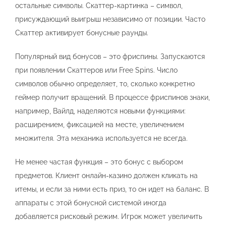
остальные символы. Скаттер-картинка – символ,
присуждающий выигрыш независимо от позиции. Часто
Скаттер активирует бонусные раунды.
Популярный вид бонусов – это фриспины. Запускаются
при появлении Скаттеров или Free Spins. Число
символов обычно определяет, то, сколько конкретно
геймер получит вращений. В процессе фриспинов знаки,
например, Вайлд, наделяются новыми функциями:
расширением, фиксацией на месте, увеличением
множителя. Эта механика используется не всегда.
Не менее частая функция – это бонус с выбором
предметов. Клиент онлайн-казино должен кликать на
итемы, и если за ними есть приз, то он идет на баланс. В
аппараты с этой бонусной системой иногда
добавляется рисковый режим. Игрок может увеличить