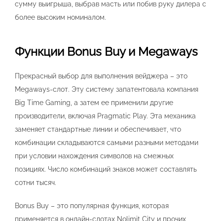
сумму выигрыша, выбрав масть или побив руку дилера с
более высоким номиналом.
Функции Bonus Buy и Megaways
Прекрасный выбор для выполнения вейджера – это
Megaways-слот. Эту систему запатентовала компания
Big Time Gaming, а затем ее применили другие
производители, включая Pragmatic Play. Эта механика
заменяет стандартные линии и обеспечивает, что
комбинации складываются самыми разными методами
при условии нахождения символов на смежных
позициях. Число комбинаций знаков может составлять
сотни тысяч.
Bonus Buy – это популярная функция, которая
применяется в онлайн-слотах Nolimit City и прочих