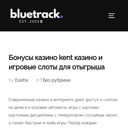
Skip
to
TOGGLE
content
Бонусы казино kent казино и
игровые слоты для отыгрыша
by
Eesha
in
! Без рубрики
Современные казино в интернете дают доступ к слотам
на деньги в игровые автоматы, игры с картами,
карточные дисциплины с генератором случайных чисел,
а также быстрые и лайв-игры. Перед каждым