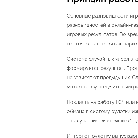
Основные разновидности игры
разновидностей в онлайн-каз
игровых результатов. Во вре
где точно остановится шарик
Система случайных чисел в к
формируется результат. Проц
не зависят от предыдущих. С
может сразу получить выигры
Повлиять на работу ГСЧ или
обмана в систему рулетки из
а полученные выигрыши обну
Интернет-рулетку выпускают