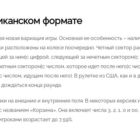
иканском формате
я новая вариация игры. Основная ее особенность – нал
ки расположены на колесе поочередно. Четный сектор р
щей за ним|с цифрой, следующей за нечетным сектором|с 
етным сектором|с числом, которое идет после него|с чис
с числом, идущим после него). В рулетке из США, как и в 
 дождаться конца раунда.
ки на внешние и внутренние поля. В некоторых версиях 
 названием «Корзина». Она включает числа 3, 2, 1, 0 и 00
гроками возрастает до 7,59%.