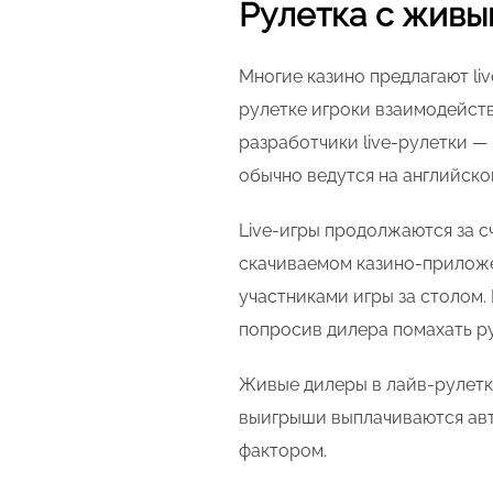
Рулетка с живы
Многие казино предлагают li
рулетке игроки взаимодейств
разработчики live-рулетки — 
обычно ведутся на английско
Live-игры продолжаются за с
скачиваемом казино-приложен
участниками игры за столом.
попросив дилера помахать р
Живые дилеры в лайв-рулетк
выигрыши выплачиваются авт
фактором.