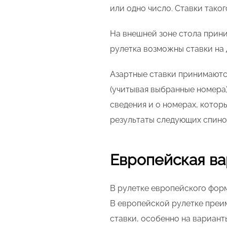
или одно число. Ставки таког
На внешней зоне стола приним
рулетка возможны ставки на 
Азартные ставки принимаютс
(учитывая выбранные номера
сведения и о номерах, котор
результаты следующих спино
Европейская ва
В рулетке европейского форма
В европейской рулетке преим
ставки, особенно на вариант