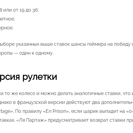
8 или от 19 до 36;
четное;
ерное.
ыборе указанных выше ставок шансы геймера на победу 
вропы — один к одному.
рсия рулетки
и то же колесо и можно делать аналогичные ставки, что 
днако в французской версии действуют два дополнительн
artage». По правилу «En Prison», если шарик выпадет на «
тавках. «Ля Партаж» предусматривает возврат ставки пр