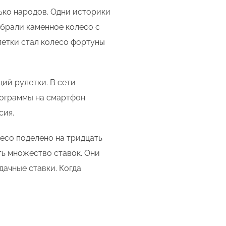
ько народов. Одни историки
 брали каменное колесо с
летки стал колесо фортуны
ий рулетки. В сети
рограммы на смартфон
сия.
есо поделено на тридцать
ть множество ставок. Они
дачные ставки. Когда