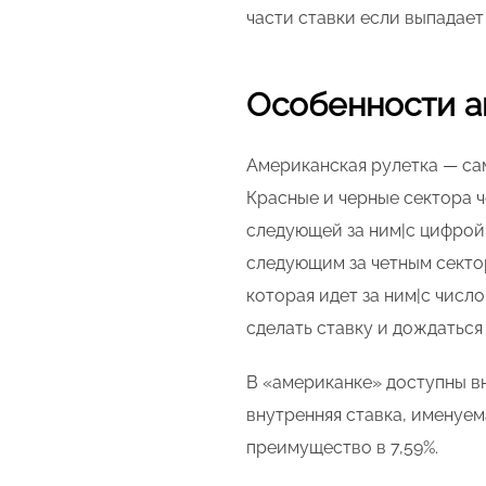
части ставки если выпадает
Особенности а
Американская рулетка — са
Красные и черные сектора ч
следующей за ним|с цифрой,
следующим за четным сектор
которая идет за ним|с число
сделать ставку и дождаться
В «американке» доступны в
внутренняя ставка, именуема
преимущество в 7,59%.