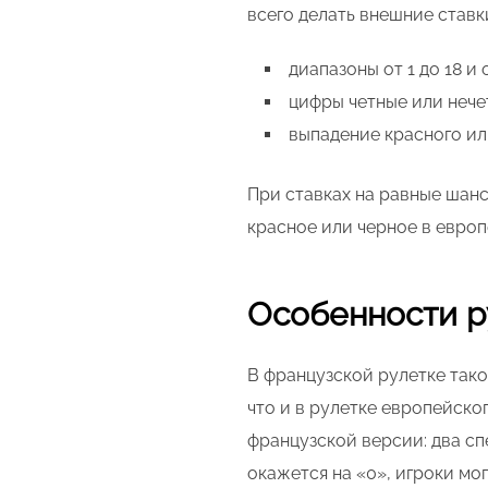
всего делать внешние ставк
диапазоны от 1 до 18 и о
цифры четные или нече
выпадение красного ил
При ставках на равные шанс
красное или черное в европ
Особенности р
В французской рулетке тако
что и в рулетке европейско
французской версии: два спе
окажется на «0», игроки мо