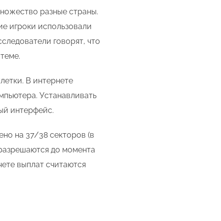
множество разные страны.
ие игроки использовали
следователи говорят, что
теме.
летки. В интернете
мпьютера. Устанавливать
ый интерфейс.
но на 37/38 секторов (в
 разрешаются до момента
чете выплат считаются