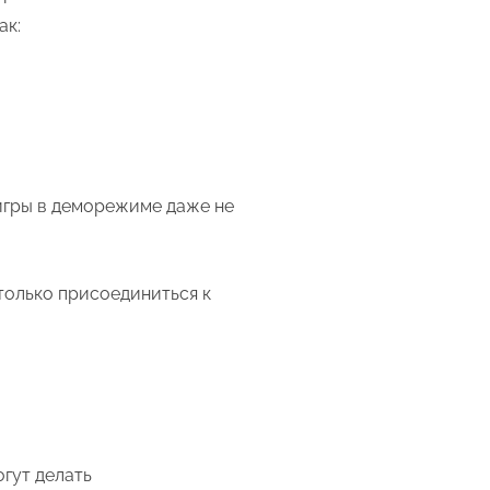
ак:
игры в деморежиме даже не
 только присоединиться к
огут делать