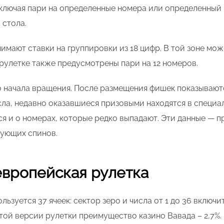
ключая пари на определенные номера или определенный н
 стола.
имают ставки на группировки из 18 цифр. В той зоне мож
 рулетке также предусмотрены пари на 12 номеров.
о начала вращения. После размещения фишек показываютс
сла, недавно оказавшиеся призовыми находятся в специа
 и о номерах, которые редко выпадают. Эти данные — пр
дующих спинов.
европейская рулетка
ьзуется 37 ячеек: сектор зеро и числа от 1 до 36 включи
этой версии рулетки преимущество казино Вавада – 2,7%.