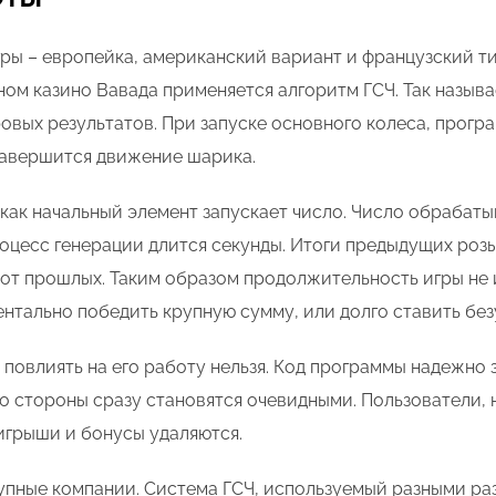
ры – европейка, американский вариант и французский ти
ом казино Вавада применяется алгоритм ГСЧ. Так называ
ровых результатов. При запуске основного колеса, прог
 завершится движение шарика.
как начальный элемент запускает число. Число обрабаты
роцесс генерации длится секунды. Итоги предыдущих ро
 от прошлых. Таким образом продолжительность игры не и
нтально победить крупную сумму, или долго ставить бе
 повлиять на его работу нельзя. Код программы надежно
со стороны сразу становятся очевидными. Пользователи,
игрыши и бонусы удаляются.
упные компании. Система ГСЧ, используемый разными ра