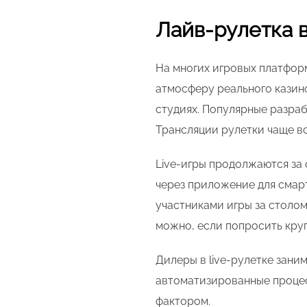
Лайв-рулетка в
На многих игровых платформ
атмосферу реального казин
студиях. Популярные разрабо
Трансляции рулетки чаще вс
Live-игры продолжаются за 
через приложение для смарт
участниками игры за столом
можно, если попросить круп
Дилеры в live-рулетке зани
автоматизированные проце
фактором.