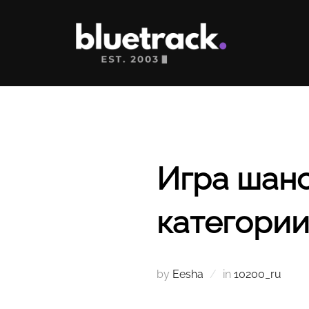
Skip
to
content
Игра шанс
категории
by
Eesha
in
10200_ru