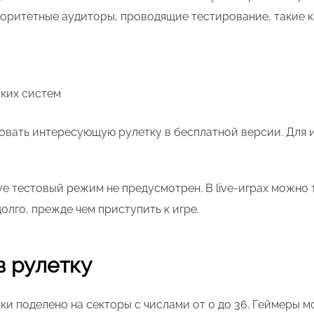
оритетные аудиторы, проводящие тестирование, такие к
ких систем
овать интересующую рулетку в бесплатной версии. Для 
ve тестовый режим не предусмотрен. В live-играх можно
олго, прежде чем приступить к игре.
в рулетку
и поделено на секторы с числами от 0 до 36. Геймеры м