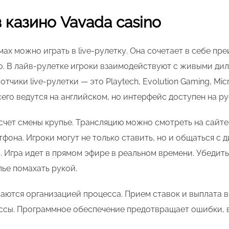
 казино Vavada casino
ах можно играть в live-рулетку. Она сочетает в себе п
о. В лайв-рулетке игроки взаимодействуют с живыми ди
тчики live-рулетки — это Playtech, Evolution Gaming, Micr
его ведутся на английском, но интерфейс доступен на ру
счет смены крупье. Трансляцию можно смотреть на сайте
фона. Игроки могут не только ставить, но и общаться с 
. Игра идет в прямом эфире в реальном времени. Убедить
ье помахать рукой.
маются организацией процесса. Прием ставок и выплата
ссы. Программное обеспечение предотвращает ошибки, 