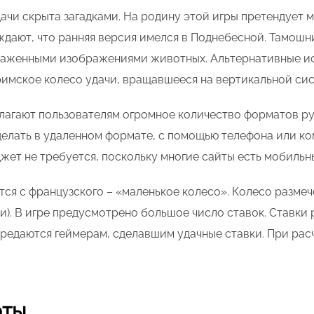
ачи скрыта загадками. На родину этой игры претендует 
дают, что ранняя версия имелся в Поднебесной. Тамошн
раженными изображениями животных. Альтернативные ис
римское колесо удачи, вращавшееся на вертикальной сис
лагают пользователям огромное количество форматов ру
елать в удаленном формате, с помощью телефона или ко
жет не требуется, поскольку многие сайты есть мобильн
ся с французского – «маленькое колесо». Колесо размече
и). В игре предусмотрено большое число ставок. Ставки
ередаются геймерам, сделавшим удачные ставки. При рас
оты