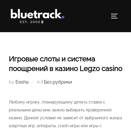
Skip
to
TOGGLE
content
Игровые слоты и система
поощрений в казино Legzo casino
by
Eesha
in
! Без рубрики
Любому игроку, планирующему делать ставки с
реальными деньгами, важно выбирать проверенное
казино. Данное условие не зависит от выбранного жанра
азартных игр: аппараты, crash-игры или игры с