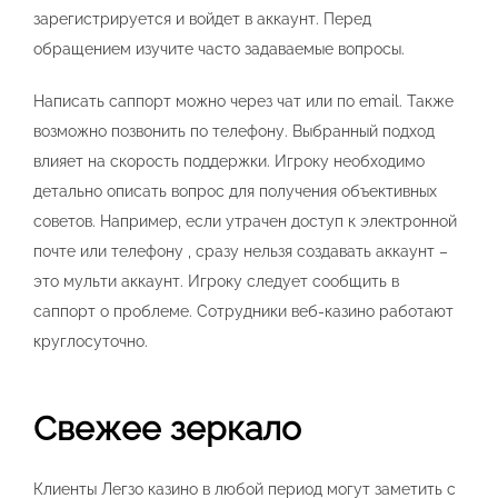
зарегистрируется и войдет в аккаунт. Перед
обращением изучите часто задаваемые вопросы.
Написать саппорт можно через чат или по email. Также
возможно позвонить по телефону. Выбранный подход
влияет на скорость поддержки. Игроку необходимо
детально описать вопрос для получения объективных
советов. Например, если утрачен доступ к электронной
почте или телефону , сразу нельзя создавать аккаунт –
это мульти аккаунт. Игроку следует сообщить в
саппорт о проблеме. Сотрудники веб-казино работают
круглосуточно.
Свежее зеркало
Клиенты Легзо казино в любой период могут заметить с