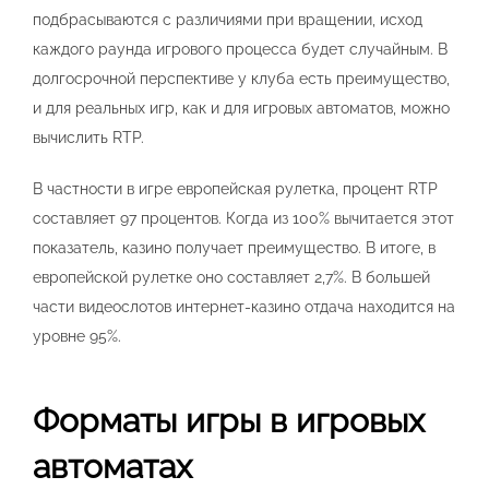
подбрасываются с различиями при вращении, исход
каждого раунда игрового процесса будет случайным. В
долгосрочной перспективе у клуба есть преимущество,
и для реальных игр, как и для игровых автоматов, можно
вычислить RTP.
В частности в игре европейская рулетка, процент RTP
составляет 97 процентов. Когда из 100% вычитается этот
показатель, казино получает преимущество. В итоге, в
европейской рулетке оно составляет 2,7%. В большей
части видеослотов интернет-казино отдача находится на
уровне 95%.
Форматы игры в игровых
автоматах