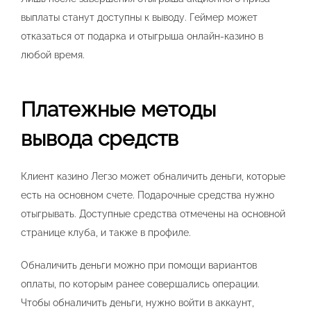
выплаты станут доступны к выводу. Геймер может
отказаться от подарка и отыгрыша онлайн-казино в
любой время.
Платежные методы
вывода средств
Клиент казино Легзо может обналичить деньги, которые
есть на основном счете. Подарочные средства нужно
отыгрывать. Доступные средства отмечены на основной
странице клуба, и также в профиле.
Обналичить деньги можно при помощи вариантов
оплаты, по которым ранее совершались операции.
Чтобы обналичить деньги, нужно войти в аккаунт,