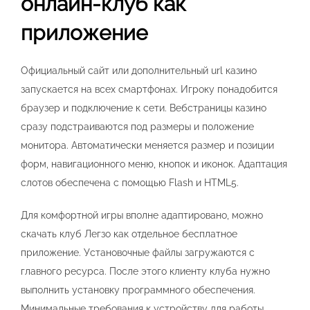
онлайн-клуб как
приложение
Официальный сайт или дополнительный url казино
запускается на всех смартфонах. Игроку понадобится
браузер и подключение к сети. Вебстраницы казино
сразу подстраиваются под размеры и положение
монитора. Автоматически меняется размер и позиции
форм, навигационного меню, кнопок и иконок. Адаптация
слотов обеспечена с помощью Flash и HTML5.
Для комфортной игры вполне адаптировано, можно
скачать клуб Легзо как отдельное бесплатное
приложение. Установочные файлы загружаются с
главного ресурса. После этого клиенту клуба нужно
выполнить установку программного обеспечения.
Минимальные требования к устройству для работы