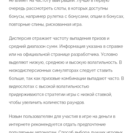
не влияет на частоту выигрышей. Лучше в первую
очередь рассмотреть слоты, в которых доступны
бонусы, например рулетка с бонусами, опции в бонусах,
повторные спины, рискованная игра.
Дисперсия отражает частоту выпадения призов и
средний диапазон сумм. Информация указана в справке
или на официальной странице разработчика. Условно
выделяют низкую, среднюю и высокую волатильность. В
низкодисперсионных симуляторах следует ставить
больше, так как призовые комбинации выпадают часто. В
видеослотах с высокой волатильностью
придерживаются стратегии игры с низкой ставкой,
чтобы увеличить количество раундов.
Новым пользователям для участия в игре на деньги в
интернете рекомендуется отдать предпочтение
популярным автоматам. Способ выбора лучших игровых