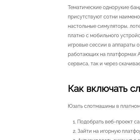
Тематические однорукие банди
присутствуют сотни наименов
настольные симуляторы, лоте
платно с мобильного устройс
игровые сессии в аппараты o
работающих на платформах А
сервиса, так и через скачив
Как включать с
Юзать слотмашины в платном
Подобрать веб-проект casi
Зайти на игорную платфо