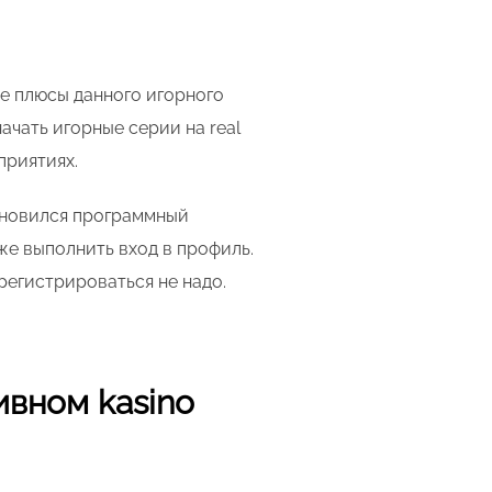
е плюсы данного игорного
ачать игорные серии на real
приятиях.
тановился программный
же выполнить вход в профиль.
регистрироваться не надо.
вном kasino