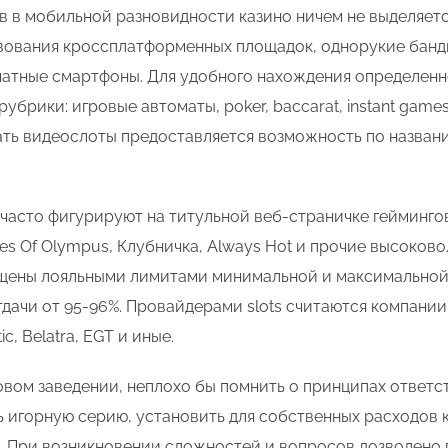
 в мобильной разновидности казино ничем не выделяетс
твования кроссплатформенных площадок, однорукие банд
атные смартфоны. Для удобного нахождения определенн
рики: игровые автоматы, poker, baccarat, instant games, r
ать видеослоты предоставляется возможность по назван
асто фигурируют на титульной веб-страничке геймингов
es Of Olympus, Клубничка, Always Hot и прочие высоковол
щены лояльными лимитами минимальной и максимальной
дачи от 95-96%. Провайдерами slots считаются компании 
c, Belatra, EGT и иные.
овом заведении, неплохо бы помнить о принципах ответс
 игорную серию, установить для собственных расходов 
. При возникновении сложностей и вопросов дозволено 