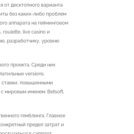
я от десктопного варианта
иты без каких-либо проблем
ого аппарата на гейминговом
oulette, live casino и
ию, разработчику, уровню
ого проекта. Среди них
атильные versions.
 ставки, повышенными
с мировым именем: Betsoft,
твенного гемблинга. Главное
конкретный предел затрат и
постучаться в саппорт