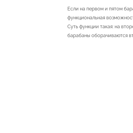
Если на первом и пятом ба
функциональная возможност
Суть функции такая: на вто
барабаны оборачиваются втор