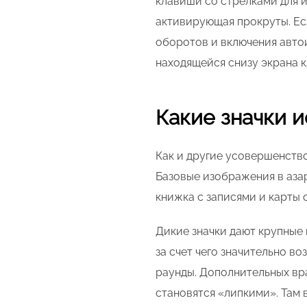
клавиши со стрелками для и
активирующая прокруты. Есл
оборотов и включения автои
находящейся снизу экрана к
Какие значки и
Как и другие усовершенство
Базовые изображения в азар
книжка с записями и карты о
Дикие значки дают крупные
за счет чего значительно в
раунды. Дополнительных вра
становятся «липкими». Там 