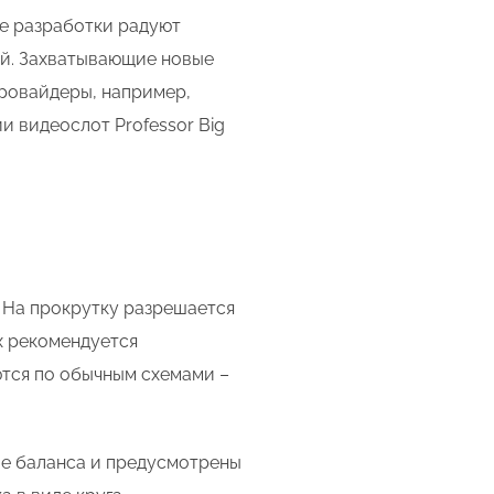
ые разработки радуют
й. Захватывающие новые
ровайдеры, например,
и видеослот Professor Big
. На прокрутку разрешается
их рекомендуется
тся по обычным схемами –
ие баланса и предусмотрены