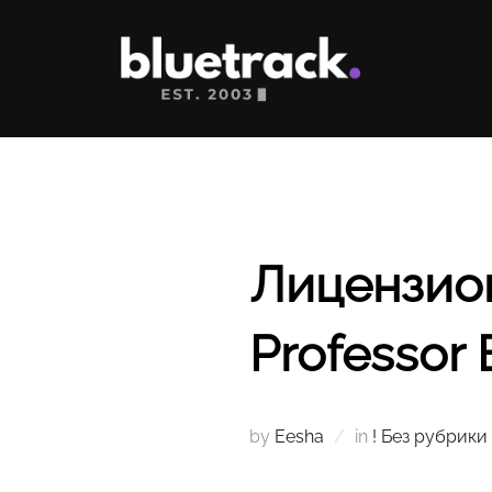
Skip
to
content
Лицензион
Professor 
by
Eesha
in
! Без рубрики