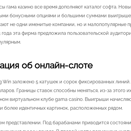
ы гама казино все время дополняют каталог софта. Нов
ными бонусными опциями и большими суммами выигрыше
ают не одни именитые компании, но и малопопулярные п
23 года эта фирма предложила пользовательской аудитори
пулярным.
ция об онлайн-слоте
ig Win заложено 5 катушек и сорок фиксированных линий
олларов. Границы ставок способны меняться, из-за этого 
ном виртуальном клубе gama casino. Выигрыши начисляю
 и более идентичных картинок, расположенных рядом.
ном представлении. Под барабанами приводится состоян