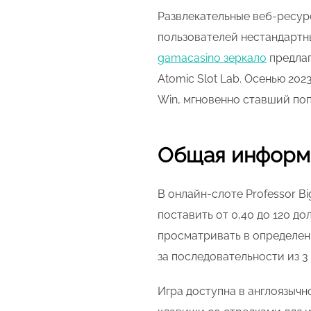
Развлекательные веб-ресурс
пользователей нестандарт
gamacasino зеркало
предлаг
Atomic Slot Lab. Осенью 20
Win, мгновенно ставший по
Общая информа
В онлайн-слоте Professor B
поставить от 0,40 до 120 д
просматривать в определен
за последовательности из 3
Игра доступна в англоязыч