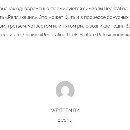
рабанах одновременно формируются символы Replicating,
ь «Репликация». Это может быть и в процессе бонусных 
ром, третьем, четвертом или пятом риле возникает один 
ой раз. Опцию «Replicating Reels Feature Rules» допуска
POST AUTHOR
WRITTEN BY
Eesha