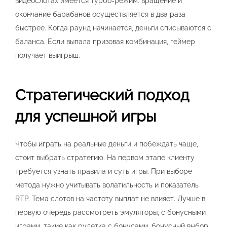
видеослотах имеется турбо-режим: вращение и
окончание барабанов осуществляется в два раза
быстрее. Когда раунд начинается, деньги списываются с
баланса. Если выпала призовая комбинация, геймер
получает выигрыш.
Стратегический подход
для успешной игры
Чтобы играть на реальные деньги и побеждать чаще,
стоит выбрать стратегию. На первом этапе клиенту
требуется узнать правила и суть игры. При выборе
метода нужно учитывать волатильность и показатель
RTP. Тема слотов на частоту выплат не влияет. Лучше в
первую очередь рассмотреть эмуляторы, с бонусными
играми, такие как рулетка с бонусами, бонусный выбор,