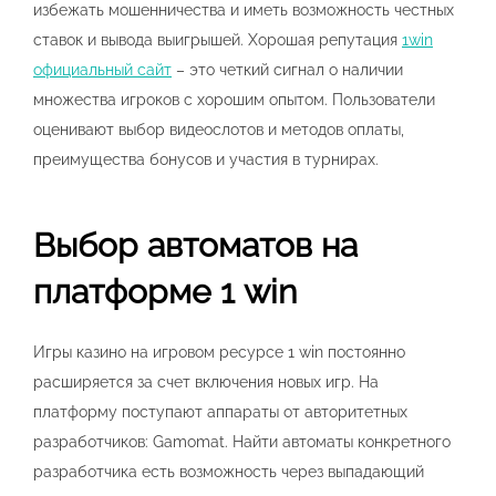
избежать мошенничества и иметь возможность честных
ставок и вывода выигрышей. Хорошая репутация
1win
официальный сайт
– это четкий сигнал о наличии
множества игроков с хорошим опытом. Пользователи
оценивают выбор видеослотов и методов оплаты,
преимущества бонусов и участия в турнирах.
Выбор автоматов на
платформе 1 win
Игры казино на игровом ресурсе 1 win постоянно
расширяется за счет включения новых игр. На
платформу поступают аппараты от авторитетных
разработчиков: Gamomat. Найти автоматы конкретного
разработчика есть возможность через выпадающий