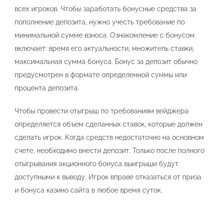
всех игроков. Чтобы заработать бонусные средства за
пополнение депозита, нужно учесть требование по
минимальной сумме взноса. Ознакомление с бонусом
включает: время его актуальности, множитель ставки,
максимальная сумма бонуса. Бонус за депозит обычно
предусмотрен в формате определенной суммы или
процента депозита.
Чтобы провести отыгрыш по требованиям вейджера
определяется объем сделанных ставок, которые должен
сделать игрок. Когда средств недостаточно на основном
счете, необходимо внести депозит. Только после полного
отыгрывания акционного бонуса выигрыши будут
доступными к выводу. Игрок вправе отказаться от приза
и бонуса казино сайта в любое время суток.