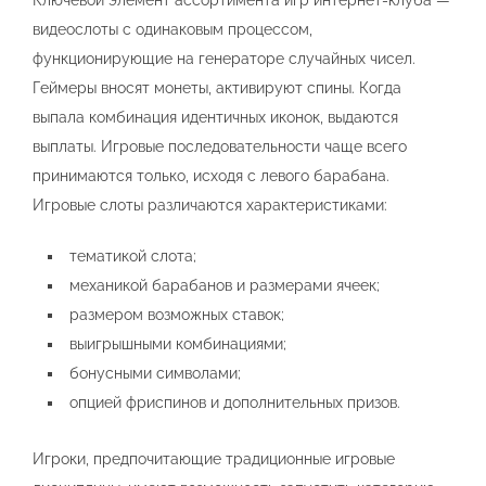
Ключевой элемент ассортимента игр интернет-клуба —
видеослоты с одинаковым процессом,
функционирующие на генераторе случайных чисел.
Геймеры вносят монеты, активируют спины. Когда
выпала комбинация идентичных иконок, выдаются
выплаты. Игровые последовательности чаще всего
принимаются только, исходя с левого барабана.
Игровые слоты различаются характеристиками:
тематикой слота;
механикой барабанов и размерами ячеек;
размером возможных ставок;
выигрышными комбинациями;
бонусными символами;
опцией фриспинов и дополнительных призов.
Игроки, предпочитающие традиционные игровые