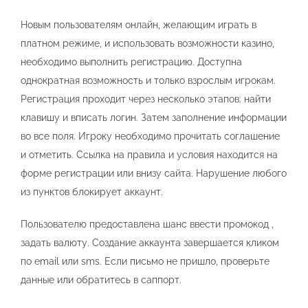
Новым пользователям онлайн, желающим играть в
платном режиме, и использовать возможности казино,
необходимо выполнить регистрацию. Доступна
однократная возможность и только взрослым игрокам.
Регистрация проходит через несколько этапов: найти
клавишу и вписать логин. Затем заполнение информации
во все поля. Игроку необходимо прочитать соглашение
и отметить. Ссылка на правила и условия находится на
форме регистрации или внизу сайта. Нарушение любого
из пунктов блокирует аккаунт.
Пользователю предоставлена шанс ввести промокод ,
задать валюту. Создание аккаунта завершается кликом
по email или sms. Если письмо не пришло, проверьте
данные или обратитесь в саппорт.