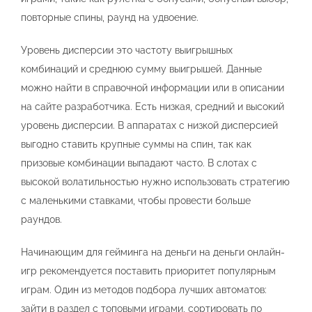
повторные спины, раунд на удвоение.
Уровень дисперсии это частоту выигрышных
комбинаций и среднюю сумму выигрышей. Данные
можно найти в справочной информации или в описании
на сайте разработчика. Есть низкая, средний и высокий
уровень дисперсии. В аппаратах с низкой дисперсией
выгодно ставить крупные суммы на спин, так как
призовые комбинации выпадают часто. В слотах с
высокой волатильностью нужно использовать стратегию
с маленькими ставками, чтобы провести больше
раундов.
Начинающим для гейминга на деньги на деньги онлайн-
игр рекомендуется поставить приоритет популярным
играм. Один из методов подбора лучших автоматов:
зайти в раздел с топовыми играми, сортировать по