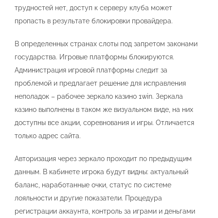
трудностей нет, доступ к серверу клуба может
пропасть в результате блокировки провайдера.
В определенных странах слоты под запретом законами
государства. Игровые платформы блокируются.
Администрация игровой платформы следит за
проблемой и предлагает решение для исправления
неполадок – рабочее зеркало казино 1win. Зеркала
казино выполнены в таком же визуальном виде, на них
доступны все акции, соревнования и игры. Отличается
только адрес сайта.
Авторизация через зеркало проходит по предыдущим
данным. В кабинете игрока будут видны: актуальный
баланс, наработанные очки, статус по системе
лояльности и другие показатели. Процедура
регистрации аккаунта, контроль за играми и деньгами