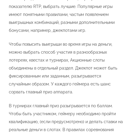
показателю RTP, выбрать лучшие. Популярные игры
имеют понятными правилами, частым появлением
выигрышных комбинаций, разными дополнительными
бонусами, например, джекпотами игр.
Чтобы повысить выигрыши во время игры на деньги,
можно выбрать способ участия в разнообразных
лотереях, квестах и турнирах, Акционные слоты
объединены в отдельный раздел. Джекпот может быть
фиксированным или заданным, разыгрывается
случайным образом. У каждого геймера есть шанс
сорвать главный приз аппарата.
В турнирах главный приз разыгрывается по баллам.
Чтобы быть участником, геймеру необходимо пройти
квалификацию, (если предусмотрено) и делать ставки на
реальные деньги в слотах. В правилах соревнования