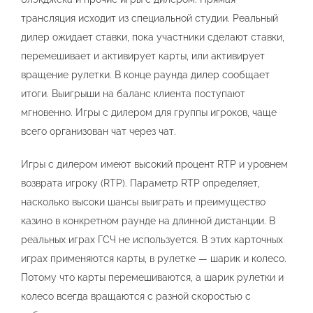
трансляция исходит из специальной студии. Реальный
дилер ожидает ставки, пока участники сделают ставки,
перемешивает и активирует карты, или активирует
вращение рулетки. В конце раунда дилер сообщает
итоги. Выигрыши на баланс клиента поступают
мгновенно. Игры с дилером для группы игроков, чаще
всего организован чат через чат.
Игры с дилером имеют высокий процент RTP и уровнем
возврата игроку (RTP). Параметр RTP определяет,
насколько высоки шансы выиграть и преимущество
казино в конкретном раунде на длинной дистанции. В
реальных играх ГСЧ не используется. В этих карточных
играх применяются карты, в рулетке — шарик и колесо.
Потому что карты перемешиваются, а шарик рулетки и
колесо всегда вращаются с разной скоростью с