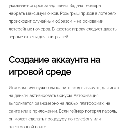
указывается срок завершения. Задача геймера –
набрать максимум очков. Розыгрыш призов в лотереях
происходит случайным образом – на основании
лотерейных номеров. В квестах игроку следует давать
верные ответы для выигрышей.
Создание аккаунта на
игровой среде
Игрокам 1win нужно выполнить вход в аккаунт, для игры
на деньги, активировать бонусы. Авторизация
выполняется равномерно на любых платформах, на
сайте или в приложении. Если геймер потерял пароль,
он может сделать процедуру по телефону или
электронной почте.