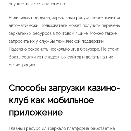
осуществляется аналогично.
Если связь прервана, зеркальный ресурс переключится
автоматически. Пользователь может получить перечень
зеркальных ресурсов в почтовом ящике. Можно также
запросить их у службы технической поддержки.
Надежно сохранить несколько url в браузере. Не стоит
брать ссылки из ненадежных сайтов и делать на них
регистрацию.
Способы загрузки казино-
клуб как мобильное
приложение
Главный ресурс или зеркало платформа работает на