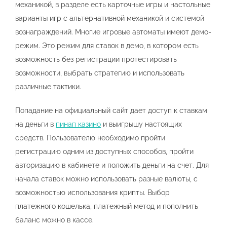
механикой, в разделе есть карточные игры и настольные
варианты игр с альтернативной механикой и системой
вознаграждений. Многие игровые автоматы имеют демо-
режим. Это режим для ставок в демо, в котором есть
возможность без регистрации протестировать
возможности, выбрать стратегию и использовать
различные тактики.
Попадание на официальный сайт дает доступ к ставкам
на деньги в
пинап казино
и выигрышу настоящих
средств. Пользователю необходимо пройти
регистрацию одним из доступных способов, пройти
авторизацию в кабинете и положить деньги на счет. Для
начала ставок можно использовать разные валюты, с
возможностью использования крипты. Выбор
платежного кошелька, платежный метод и пополнить
баланс можно в кассе.