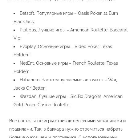
Betsoft. Популярные игры – Oasis Poker, 21 Burn
BlackJack;
Platipus. Лучшие игры – American Roulette, Baccarat
Vip;
Evoplay. Основные игры – Video Poker, Texas
Holdem;
NetEnt. Основные игры – French Roulette, Texas
Holdem;
Habanero. Часто запускаемые автоматы – War,
Jacks Or Better;
Wazdan. Лучшие игры – Sic Bo Dragons, American
Gold Poker, Casino Roulette.
Все настольные игры отличаются своими механиками и
правилами. Так, в баккара нужно стремиться набрать
больше очков, чем у противника. С использованием