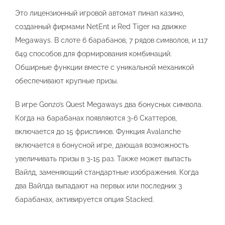
Это лицензионный игровой автомат пинап казино,
созданный фирмами NetEnt и Red Tiger на движке
Megaways. В слоте 6 барабанов, 7 рядов символов, и 117
649 способов для формирования комбинаций.
Обширные функции вместе с уникальной механикой
обеспечивают крупные призы.
В игре Gonzo’s Quest Megaways два бонусных символа.
Когда на барабанах появляются 3-6 Скаттеров,
включается до 15 фриспинов. Функция Avalanche
включается в бонусной игре, дающая возможность
увеличивать призы в 3-15 раз. Также может выпасть
Вайлд, заменяющий стандартные изображения. Когда
два Вайлда выпадают на первых или последних 3
барабанах, активируется опция Stacked.