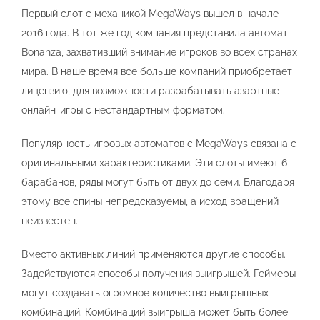
Первый слот с механикой MegaWays вышел в начале
2016 года. В тот же год компания представила автомат
Bonanza, захвативший внимание игроков во всех странах
мира. В наше время все больше компаний приобретает
лицензию, для возможности разрабатывать азартные
онлайн-игры с нестандартным форматом.
Популярность игровых автоматов с MegaWays связана с
оригинальными характеристиками. Эти слоты имеют 6
барабанов, ряды могут быть от двух до семи. Благодаря
этому все спины непредсказуемы, а исход вращений
неизвестен.
Вместо активных линий применяются другие способы.
Задействуются способы получения выигрышей. Геймеры
могут создавать огромное количество выигрышных
комбинаций. Комбинаций выигрыша может быть более