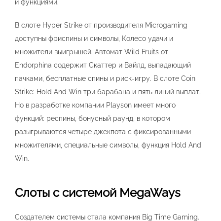
и функциями.
В слоте Hyper Strike от производителя Microgaming
доступны фриспины и символы, Колесо удачи и
множители выигрышей. Автомат Wild Fruits от
Endorphina содержит Скаттер и Вайлд, выпадающий
пачками, бесплатные спины и риск-игру. В слоте Coin
Strike: Hold And Win три барабана и пять линий выплат.
Но в разработке компании Playson имеет много
функций: респины, бонусный раунд, в котором
разыгрываются четыре джекпота с фиксированными
множителями, специальные символы, функция Hold And
Win.
Слоты с системой MegaWays
Создателем системы стала компания Big Time Gaming.