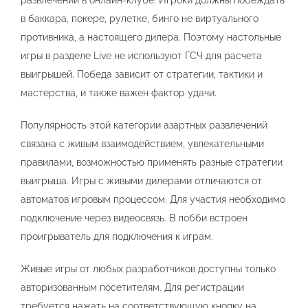
развлечений в онлайн-клубе. Игроки должны побеждать
в баккара, покере, рулетке, бинго не виртуального
противника, а настоящего дилера. Поэтому настольные
игры в разделе Live не используют ГСЧ для расчета
выигрышей. Победа зависит от стратегии, тактики и
мастерства, и также важен фактор удачи.
Популярность этой категории азартных развлечений
связана с живым взаимодействием, увлекательными
правилами, возможностью применять разные стратегии
выигрыша. Игры с живыми дилерами отличаются от
автоматов игровым процессом. Для участия необходимо
подключение через видеосвязь. В лобби встроен
проигрыватель для подключения к играм.
Живые игры от любых разработчиков доступны только
авторизованным посетителям. Для регистрации
требуется нажать на соответствующую кнопку на