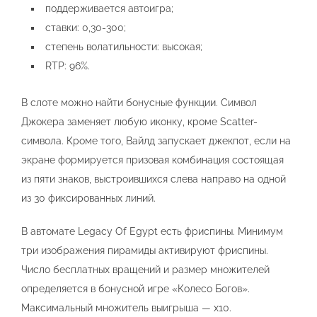
поддерживается автоигра;
ставки: 0,30-300;
степень волатильности: высокая;
RTP: 96%.
В слоте можно найти бонусные функции. Символ
Джокера заменяет любую иконку, кроме Scatter-
символа. Кроме того, Вайлд запускает джекпот, если на
экране формируется призовая комбинация состоящая
из пяти знаков, выстроившихся слева направо на одной
из 30 фиксированных линий.
В автомате Legacy Of Egypt есть фриспины. Минимум
три изображения пирамиды активируют фриспины.
Число бесплатных вращений и размер множителей
определяется в бонусной игре «Колесо Богов».
Максимальный множитель выигрыша — х10.