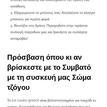
κατάθεση.
Εξαργυρώστε το μπόνους σας: Απολαύστε το κίνητρο
μπόνους για πρώτη φορά.
Βουτήξτε στη δράση: Περιηγηθείτε στην τεράστια
συλλογή παιχνιδιών μας και ξεκινήστε να συλλέγετε
ανταμοιβές!
Πρόσβαση όπου κι αν
βρίσκεστε με το Συμβατό
με τη συσκευή μας Σώμα
τζόγου
Το ice casino greece είναι βελτιστοποιημένο για παιχνίδι εν
κινήσει, διασφαλίζοντας ότι θα έχετε πρόσβαση στις πιο