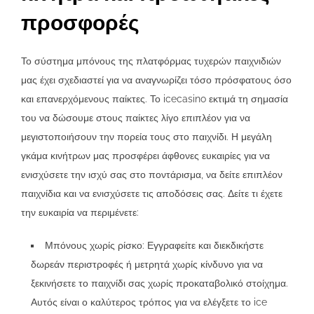
προσφορές
Το σύστημα μπόνους της πλατφόρμας τυχερών παιχνιδιών
μας έχει σχεδιαστεί για να αναγνωρίζει τόσο πρόσφατους όσο
και επανερχόμενους παίκτες. Το icecasino εκτιμά τη σημασία
του να δώσουμε στους παίκτες λίγο επιπλέον για να
μεγιστοποιήσουν την πορεία τους στο παιχνίδι. Η μεγάλη
γκάμα κινήτρων μας προσφέρει άφθονες ευκαιρίες για να
ενισχύσετε την ισχύ σας στο ποντάρισμα, να δείτε επιπλέον
παιχνίδια και να ενισχύσετε τις αποδόσεις σας. Δείτε τι έχετε
την ευκαιρία να περιμένετε:
Μπόνους χωρίς ρίσκο: Εγγραφείτε και διεκδικήστε
δωρεάν περιστροφές ή μετρητά χωρίς κίνδυνο για να
ξεκινήσετε το παιχνίδι σας χωρίς προκαταβολικό στοίχημα.
Αυτός είναι ο καλύτερος τρόπος για να ελέγξετε το ice