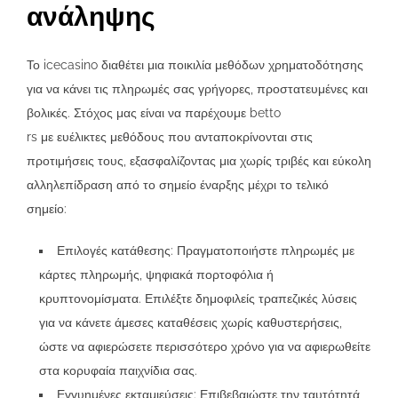
ανάληψης
Το icecasino διαθέτει μια ποικιλία μεθόδων χρηματοδότησης
για να κάνει τις πληρωμές σας γρήγορες, προστατευμένες και
βολικές. Στόχος μας είναι να παρέχουμε betto
rs με ευέλικτες μεθόδους που ανταποκρίνονται στις
προτιμήσεις τους, εξασφαλίζοντας μια χωρίς τριβές και εύκολη
αλληλεπίδραση από το σημείο έναρξης μέχρι το τελικό
σημείο:
Επιλογές κατάθεσης: Πραγματοποιήστε πληρωμές με
κάρτες πληρωμής, ψηφιακά πορτοφόλια ή
κρυπτονομίσματα. Επιλέξτε δημοφιλείς τραπεζικές λύσεις
για να κάνετε άμεσες καταθέσεις χωρίς καθυστερήσεις,
ώστε να αφιερώσετε περισσότερο χρόνο για να αφιερωθείτε
στα κορυφαία παιχνίδια σας.
Εγγυημένες εκταμιεύσεις: Επιβεβαιώστε την ταυτότητά