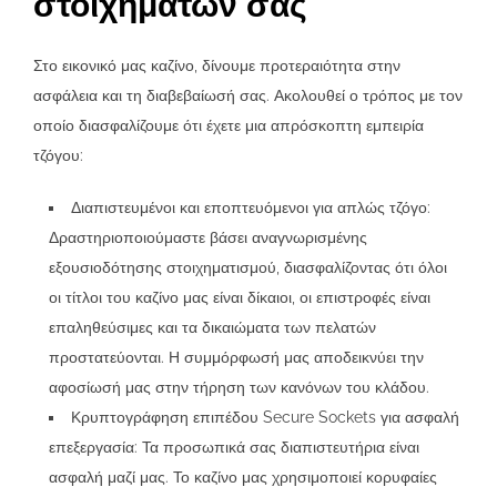
στοιχημάτων σας
Στο εικονικό μας καζίνο, δίνουμε προτεραιότητα στην
ασφάλεια και τη διαβεβαίωσή σας. Ακολουθεί ο τρόπος με τον
οποίο διασφαλίζουμε ότι έχετε μια απρόσκοπτη εμπειρία
τζόγου:
Διαπιστευμένοι και εποπτευόμενοι για απλώς τζόγο:
Δραστηριοποιούμαστε βάσει αναγνωρισμένης
εξουσιοδότησης στοιχηματισμού, διασφαλίζοντας ότι όλοι
οι τίτλοι του καζίνο μας είναι δίκαιοι, οι επιστροφές είναι
επαληθεύσιμες και τα δικαιώματα των πελατών
προστατεύονται. Η συμμόρφωσή μας αποδεικνύει την
αφοσίωσή μας στην τήρηση των κανόνων του κλάδου.
Κρυπτογράφηση επιπέδου Secure Sockets για ασφαλή
επεξεργασία: Τα προσωπικά σας διαπιστευτήρια είναι
ασφαλή μαζί μας. Το καζίνο μας χρησιμοποιεί κορυφαίες