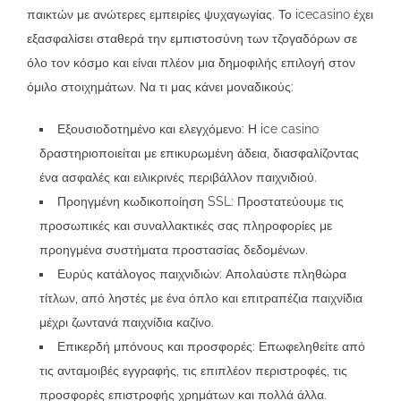
παικτών με ανώτερες εμπειρίες ψυχαγωγίας. Το icecasino έχει
εξασφαλίσει σταθερά την εμπιστοσύνη των τζογαδόρων σε
όλο τον κόσμο και είναι πλέον μια δημοφιλής επιλογή στον
όμιλο στοιχημάτων. Να τι μας κάνει μοναδικούς:
Εξουσιοδοτημένο και ελεγχόμενο: Η ice casino
δραστηριοποιείται με επικυρωμένη άδεια, διασφαλίζοντας
ένα ασφαλές και ειλικρινές περιβάλλον παιχνιδιού.
Προηγμένη κωδικοποίηση SSL: Προστατεύουμε τις
προσωπικές και συναλλακτικές σας πληροφορίες με
προηγμένα συστήματα προστασίας δεδομένων.
Ευρύς κατάλογος παιχνιδιών: Απολαύστε πληθώρα
τίτλων, από ληστές με ένα όπλο και επιτραπέζια παιχνίδια
μέχρι ζωντανά παιχνίδια καζίνο.
Επικερδή μπόνους και προσφορές: Επωφεληθείτε από
τις ανταμοιβές εγγραφής, τις επιπλέον περιστροφές, τις
προσφορές επιστροφής χρημάτων και πολλά άλλα.