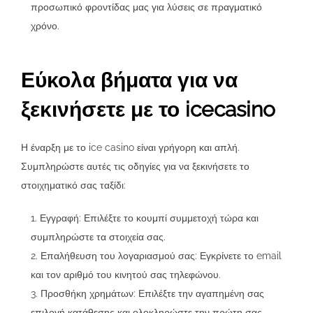
προσωπικό φροντίδας μας για λύσεις σε πραγματικό
χρόνο.
Εύκολα βήματα για να
ξεκινήσετε με το icecasino
Η έναρξη με το ice casino είναι γρήγορη και απλή.
Συμπληρώστε αυτές τις οδηγίες για να ξεκινήσετε το
στοιχηματικό σας ταξίδι:
Εγγραφή: Επιλέξτε το κουμπί συμμετοχή τώρα και
συμπληρώστε τα στοιχεία σας.
Επαλήθευση του λογαριασμού σας: Εγκρίνετε το email
και τον αριθμό του κινητού σας τηλεφώνου.
Προσθήκη χρημάτων: Επιλέξτε την αγαπημένη σας
επιλογή κατάθεσης και ολοκληρώστε την πρώτη σας