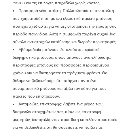
casino και τις επιλογές παιχνιδιών χωρίς κόστος.
Προσφορά νέου παίκτη: Πολλαπλασιάστε την πρώτη
σας χρηματοδότηση με ένα ελκυστικό πακέτο μπόνους
που έχει σχεδιαστεί για να μεγιστοποιήσει την πρώτη σας
περίοδο παιχνιδιού. Αυτή η συμφωνία παρέχει συχνά ένα
σύνολο αντιστοιχιών κατάθεσης και δωρεάν περιστροφές.
Εβδομαδιαία μπόνους: Απολαύστε περιοδικά
διαφημιστικά μπόνους, όπως μπόνους αναπλήρωσης,
περιστροφές μπόνους και προσφορές περιορισμένου
χρόνου για να διατηρήσετε τα πράγματα φρέσκα. Θα
θέλαμε να βεβαιωθούμε ότι υπάρχει πάντα ένα
συναρπαστικό μπόνους και αξίζει τον κόπο για τους
παίκτες που επιστρέφουν.
Ανταμοιβές επιστροφής: Λάβετε ένα μέρος των
δυσμενών στοιχημάτων σας πίσω ως επιστροφή
μετρητών, διασφαλίζοντας πρόσθετη επιπλέον προστασία
για να βεβαιωθείτε ότι θα συνεχίσετε να παίζετε με