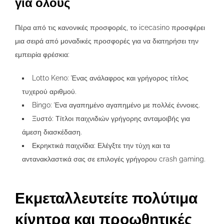
για όλους
Πέρα από τις κανονικές προσφορές, το icecasino προσφέρει
μια σειρά από μοναδικές προσφορές για να διατηρήσει την
εμπειρία φρέσκια:
Lotto Keno: Ένας ανάλαφρος και γρήγορος τίτλος
τυχερού αριθμού.
Bingo: Ένα αγαπημένο αγαπημένο με πολλές έννοιες.
Ξυστό: Τίτλοι παιχνιδιών γρήγορης ανταμοιβής για
άμεση διασκέδαση.
Εκρηκτικά παιχνίδια: Ελέγξτε την τύχη και τα
αντανακλαστικά σας σε επιλογές γρήγορου crash gaming.
Εκμεταλλευτείτε πολύτιμα
κίνητρα και προωθητικές