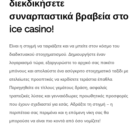
διεκδικήσετε
συναρπαστικά βραβεία στο
ice casino!
Είναι η στιγμή να ταιριάξετε και να μπείτε στον κόσμο του
διαδικτυακού στοιχηματισμού. Δημιουργήστε έναν
λογαριασμό τώρα, εξαργυρώστε το αρχικό σας πακέτο
μπόνους και απολαύστε ένα ασύγκριτο στοιχηματικό ταξίδι με
ατελείωτες προοπτικές να κερδίσετε τεράστια έπαθλα.
Περιηγηθείτε σε τίτλους γεμάτους δράση, ασφαλείς
τραπεζικές λύσεις και γενναιόδωρες προωθητικές προσφορές
που έχουν σχεδιαστεί για εσάς. Αδράξτε τη στιγμή – η
περιπέτεια σας περιμένει και η επόμενη νίκη σας θα
μπορούσε να είναι πιο κοντά από όσο νομίζετε!