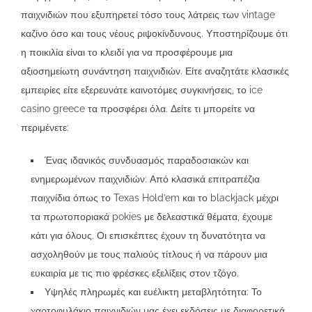
παιχνιδιών που εξυπηρετεί τόσο τους λάτρεις των vintage
καζίνο όσο και τους νέους ριψοκίνδυνους. Υποστηρίζουμε ότι
η ποικιλία είναι το κλειδί για να προσφέρουμε μια
αξιοσημείωτη συνάντηση παιχνιδιών. Είτε αναζητάτε κλασικές
εμπειρίες είτε εξερευνάτε καινοτόμες συγκινήσεις, το ice
casino greece τα προσφέρει όλα. Δείτε τι μπορείτε να
περιμένετε:
Ένας ιδανικός συνδυασμός παραδοσιακών και
ενημερωμένων παιχνιδιών: Από κλασικά επιτραπέζια
παιχνίδια όπως το Texas Hold’em και το blackjack μέχρι
τα πρωτοποριακά pokies με δελεαστικά θέματα, έχουμε
κάτι για όλους. Οι επισκέπτες έχουν τη δυνατότητα να
ασχοληθούν με τους παλιούς τίτλους ή να πάρουν μια
ευκαιρία με τις πιο φρέσκες εξελίξεις στον τζόγο.
Υψηλές πληρωμές και ευέλικτη μεταβλητότητα: Το
χαρτοφυλάκιο παιχνιδιών μας έχει εκδόσεις με διαφορετικά