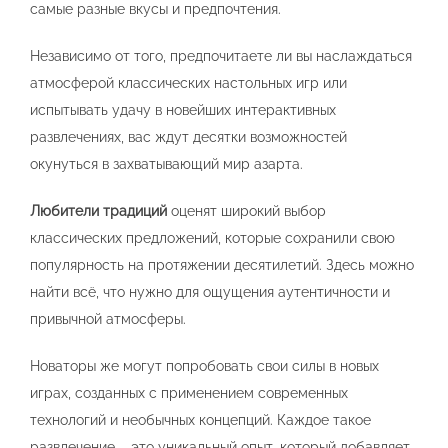
самые разные вкусы и предпочтения.
Независимо от того, предпочитаете ли вы наслаждаться
атмосферой классических настольных игр или
испытывать удачу в новейших интерактивных
развлечениях, вас ждут десятки возможностей
окунуться в захватывающий мир азарта.
Любители традиций
оценят широкий выбор
классических предложений, которые сохранили свою
популярность на протяжении десятилетий. Здесь можно
найти всё, что нужно для ощущения аутентичности и
привычной атмосферы.
Новаторы же могут попробовать свои силы в новых
играх, созданных с применением современных
технологий и необычных концепций. Каждое такое
развлечение – это уникальный опыт, который добавляет