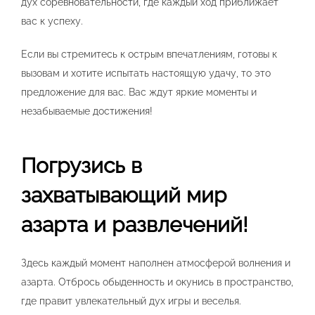
дух соревновательности, где каждый ход приближает
вас к успеху.
Если вы стремитесь к острым впечатлениям, готовы к
вызовам и хотите испытать настоящую удачу, то это
предложение для вас. Вас ждут яркие моменты и
незабываемые достижения!
Погрузись в
захватывающий мир
азарта и развлечений!
Здесь каждый момент наполнен атмосферой волнения и
азарта. Отбрось обыденность и окунись в пространство,
где правит увлекательный дух игры и веселья.