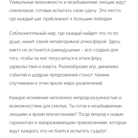
Уникальные возможности и незабываемые эмоции ждут
смельчаков, готовых испытать свою удачу. Это место,
где каждый шаг приближает к большим победам.
Соблазнительный мир, где каждый найдет что-то по
душе, манит своей неповторимой атмосферой. Здесь
никто не останется равнодушным – все создано для
того, чтобы ты мог погрузиться в атмосферу
удовольствия и азарта. Разнообразие игр, динамика
событий и щедрые предложения станут твоими
спутниками в этом ярком мире развлечений.
Каждое мгновение наполнено непредсказуемостью и
возможностями для смелых. Ты готов к незабываемым
эмоциям и ярким впечатлениям? Тогда вперед к новым
горизонтам и завораживающим приключениям, которые
ждут каждого, кто не боится испытать судьбу!