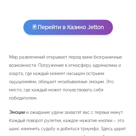
🃏 Перейти в Казино Jetton
Мир развлечений открывает перед вами безграничные
возможности. Погружение в атмосферу адреналина и
азарта, где каждый момент насыщен острыми
ощущениями, обещает незабываемые эмоции. Это
место, где каждый может почувствовать себя
победителем.
Эмоции
и ожидание удачи захватят вас с первых минут.
Каждый поворот рулетки, каждое нажатие кнопки – это
шанс изменить судьбу и добиться триумфа. Здесь царит