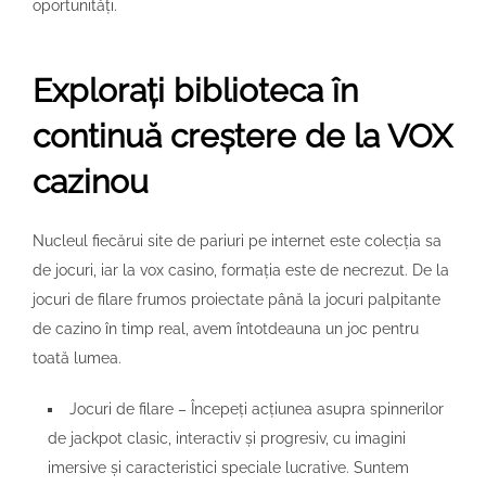
oportunități.
Explorați biblioteca în
continuă creștere de la VOX
cazinou
Nucleul fiecărui site de pariuri pe internet este colecția sa
de jocuri, iar la vox casino, formația este de necrezut. De la
jocuri de filare frumos proiectate până la jocuri palpitante
de cazino în timp real, avem întotdeauna un joc pentru
toată lumea.
Jocuri de filare – Începeți acțiunea asupra spinnerilor
de jackpot clasic, interactiv și progresiv, cu imagini
imersive și caracteristici speciale lucrative. Suntem