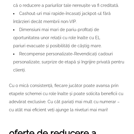
că o reducere a pariurilor tale nereușite va fi creditată.
Cashout-uri mai rapide-încasați jackpot-ul fără
întârzieri decât membrii non-VIP.
Dimensiuni mai mari de pariu-profitați de
oportunitatea unor relații cu role înalte cu EL
pariuri evacuate și posibilități de câștig mare.
Recompense personalizate-Revendicați cadouri
personalizate, surprize de etapă și îngrijire privată pentru
clienți.
Cu o mică consistență, fiecare jucător poate avansa prin
etapele schemei cu role înalte și poate solicita beneficii cu
adevărat exclusive. Cu cât pariați mai mult cu numerar –
cu atât mai eficient veți ajunge la niveluri mai mari!
oferte de reducere a