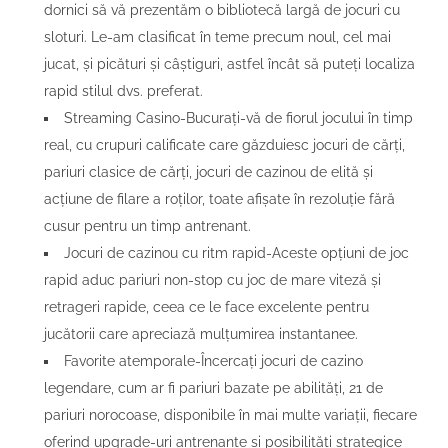
dornici să vă prezentăm o bibliotecă largă de jocuri cu
sloturi. Le-am clasificat în teme precum noul, cel mai
jucat, și picături și câștiguri, astfel încât să puteți localiza
rapid stilul dvs. preferat.
Streaming Casino-Bucurați-vă de fiorul jocului în timp
real, cu crupuri calificate care găzduiesc jocuri de cărți,
pariuri clasice de cărți, jocuri de cazinou de elită și
acțiune de filare a roților, toate afișate în rezoluție fără
cusur pentru un timp antrenant.
Jocuri de cazinou cu ritm rapid-Aceste opțiuni de joc
rapid aduc pariuri non-stop cu joc de mare viteză și
retrageri rapide, ceea ce le face excelente pentru
jucătorii care apreciază mulțumirea instantanee.
Favorite atemporale-Încercați jocuri de cazino
legendare, cum ar fi pariuri bazate pe abilități, 21 de
pariuri norocoase, disponibile în mai multe variații, fiecare
oferind upgrade-uri antrenante și posibilități strategice