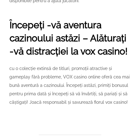
disponibile pentru a ajuta jucătorii.
Începeți -vă aventura
cazinoului astăzi – Alăturați
-vă distracției la vox casino!
cu o colecție extinsă de titluri, promoții atractive și
gameplay fără probleme, VOX casino online oferă cea mai
bună aventură a cazinoului. Începeți astăzi, primiți bonusul
pentru prima dată și începeți să vă învârtiți, să pariați și să
câștigați! Joacă responsabil și savurează fiorul vox casino!