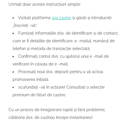
Urmați doar aceste instrucțiuni simple:
Vizitați platforma
vox cazino
și găsiți și introduceți
„Înscrieți -vă”.
Furnizați informațiile dvs. de identificare și de contact,
cum ar fi detaliile de identificare, e -mailul, numărul de
telefon și metoda de tranzacție selectată.
Confirmați contul dvs. cu ajutorul unui e -mail de
verificare în căsuța de e -mail.
Procesați noul dvs. depozit pentru a vă activa
promovarea inițială.
scufundați -vă în acțiune! Consultați o selecție
premium de titluri de cazino.
Cu un proces de înregistrare rapid și fără probleme,
călătoria dvs. de cazinou începe instantaneu!