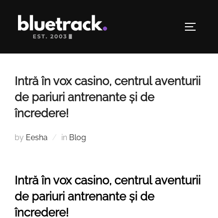
Skip
to
TOGGLE
content
Intră în vox casino, centrul aventurii
de pariuri antrenante și de
încredere!
by
Eesha
in
Blog
Intră în vox casino, centrul aventurii
de pariuri antrenante și de
încredere!