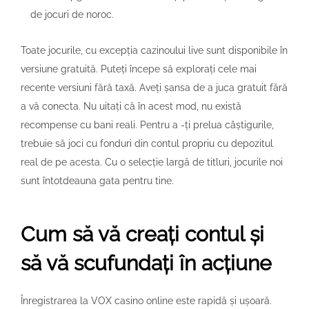
de jocuri de noroc.
Toate jocurile, cu excepția cazinoului live sunt disponibile în
versiune gratuită. Puteți începe să explorați cele mai
recente versiuni fără taxă. Aveți șansa de a juca gratuit fără
a vă conecta. Nu uitați că în acest mod, nu există
recompense cu bani reali. Pentru a -ți prelua câștigurile,
trebuie să joci cu fonduri din contul propriu cu depozitul
real de pe acesta. Cu o selecție largă de titluri, jocurile noi
sunt întotdeauna gata pentru tine.
Cum să vă creați contul și
să vă scufundați în acțiune
Înregistrarea la VOX casino online este rapidă și ușoară.