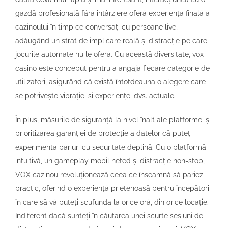
gazdă profesională fără întârziere oferă experiența finală a
cazinoului în timp ce conversați cu persoane live,
adăugând un strat de implicare reală și distracție pe care
jocurile automate nu le oferă. Cu această diversitate, vox
casino este conceput pentru a angaja fiecare categorie de
utilizatori, asigurând că există întotdeauna o alegere care
se potrivește vibrației și experienței dvs. actuale.
În plus, măsurile de siguranță la nivel înalt ale platformei și
prioritizarea garanției de protecție a datelor că puteți
experimenta pariuri cu securitate deplină. Cu o platformă
intuitivă, un gameplay mobil neted și distracție non-stop,
VOX cazinou revoluționează ceea ce înseamnă să pariezi
practic, oferind o experiență prietenoasă pentru începători
în care să vă puteți scufunda la orice oră, din orice locație.
Indiferent dacă sunteți în căutarea unei scurte sesiuni de