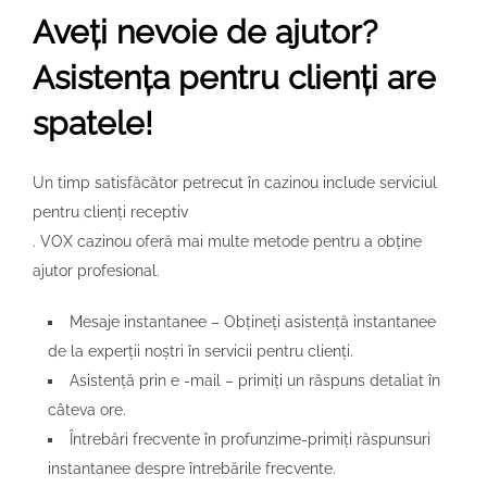
Aveți nevoie de ajutor?
Asistența pentru clienți are
spatele!
Un timp satisfăcător petrecut în cazinou include serviciul
pentru clienți receptiv
. VOX cazinou oferă mai multe metode pentru a obține
ajutor profesional.
Mesaje instantanee – Obțineți asistență instantanee
de la experții noștri în servicii pentru clienți.
Asistență prin e -mail – primiți un răspuns detaliat în
câteva ore.
Întrebări frecvente în profunzime-primiți răspunsuri
instantanee despre întrebările frecvente.