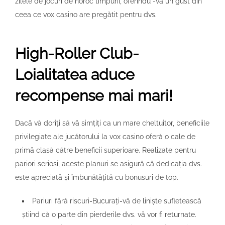
zilele de jocuri de noroc timpurii, oferindu -vă un gust din
ceea ce vox casino are pregătit pentru dvs.
High-Roller Club-
Loialitatea aduce
recompense mai mari!
Dacă vă doriți să vă simțiți ca un mare cheltuitor, beneficiile
privilegiate ale jucătorului la vox casino oferă o cale de
primă clasă către beneficii superioare. Realizate pentru
pariori serioși, aceste planuri se asigură că dedicația dvs.
este apreciată și îmbunătățită cu bonusuri de top.
Pariuri fără riscuri-Bucurați-vă de liniște sufletească
știind că o parte din pierderile dvs. vă vor fi returnate.