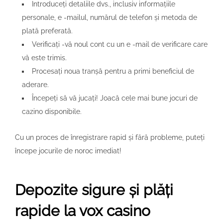
Introduceți detaliile dvs., inclusiv informațiile
personale, e -mailul, numărul de telefon și metoda de
plată preferată.
Verificați -vă noul cont cu un e -mail de verificare care
vă este trimis.
Procesați noua tranșă pentru a primi beneficiul de
aderare.
Începeți să vă jucați! Joacă cele mai bune jocuri de
cazino disponibile.
Cu un proces de înregistrare rapid și fără probleme, puteți
începe jocurile de noroc imediat!
Depozite sigure și plăți
rapide la vox casino