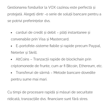
Gestionarea fondurilor la VOX cazinou este perfectă și
protejată. Alegeți dintr -o serie de soluții bancare pentru a
se potrivi preferințelor dvs.
carduri de credit și debit – plăți instantanee și
convenabile prin Visa și Mastercard.
E-portofele-sisteme fiabile și rapide precum Paypal,
Neterler și Skrill.
AltCoins – Tranzacții rapide de blockchain prin
criptomonede de frunte, cum ar fi Bitcoin, Ethereum, etc.
Transferuri de sârmă – Metode bancare dovedite
pentru sume mai mari.
Cu timpi de procesare rapidă și măsuri de securitate
ridicată, tranzacțiile dvs. financiare sunt fără stres.