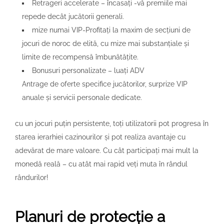
Retrageri accelerate – încasați -vă premiile mai
repede decât jucătorii generali.
mize numai VIP-Profitați la maxim de secțiuni de
jocuri de noroc de elită, cu mize mai substanțiale și
limite de recompensă îmbunătățite.
Bonusuri personalizate – luați ADV
Antrage de oferte specifice jucătorilor, surprize VIP
anuale și servicii personale dedicate.
cu un jocuri puțin persistente, toți utilizatorii pot progresa în
starea ierarhiei cazinourilor și pot realiza avantaje cu
adevărat de mare valoare. Cu cât participați mai mult la
monedă reală – cu atât mai rapid veți muta în rândul
rândurilor!
Planuri de protecție a