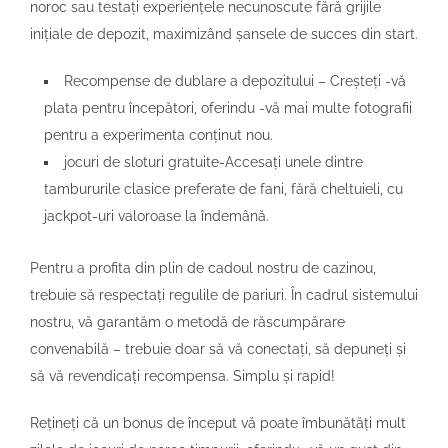
noroc sau testați experiențele necunoscute fără grijile
inițiale de depozit, maximizând șansele de succes din start.
Recompense de dublare a depozitului – Creșteți -vă
plata pentru începători, oferindu -vă mai multe fotografii
pentru a experimenta conținut nou.
jocuri de sloturi gratuite-Accesați unele dintre
tambururile clasice preferate de fani, fără cheltuieli, cu
jackpot-uri valoroase la îndemână.
Pentru a profita din plin de cadoul nostru de cazinou,
trebuie să respectați regulile de pariuri. În cadrul sistemului
nostru, vă garantăm o metodă de răscumpărare
convenabilă – trebuie doar să vă conectați, să depuneți și
să vă revendicați recompensa. Simplu și rapid!
Rețineți că un bonus de început vă poate îmbunătăți mult