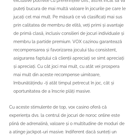
exclusive potrivite cu preferințele dvs., astfel încât să vă
puteți bucura de mai multă valoare în jocurile pe care le
jucați cel mai mult. Pe măsură ce vă clasificați mai sus
prin calitatea de membru de elită, veți primi și avantaje
de primă clasă, inclusiv consilieri de jocuri individuale și
membru la partide premium. VOX cazinou garantează
recompensarea și favorizarea jocului tău consistent,
asigurarea faptului că clienții apreciați se simt apreciați
și apreciați. Cu cât joci mai mult, cu atât vei prospera
mai mult din aceste recompense uimitoare,
îmbunătățindu -ți atât timpul petrecut în joc, cât și
oportunitatea de a înscrie plăți masive.
Cu aceste stimulente de top, vox casino oferă că
experiența dvs. la centrul de jocuri de noroc online este
plină de adrenalină, valoare și o multitudine de moduri de
a atinge jackpot-uri masive. Indiferent dacă sunteți un