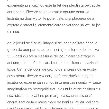
experiența prin cazinou este la fel de îndeplinită pe cât de
antrenantă. Fiecare selecție este o opțiune pentru a
încânta nu doar victoriile potențiale, ci și plăcerea de a
explora distracții și elemente care te vor face să vrei să joci
din nou.
de la jocuri de sloturi vintage și de înaltă calitate până la
graba de pompare a adrenalinei a jocurilor de dealeri live,
VOX cazinou oferă o sesiune de jocuri care te atrage în
acțiune, concureând chiar și cu cele mai luxoase cazinouri
fizice. Gama de jocuri de cazino garantează că va exista
ceva pentru fiecare cazinou, indiferent dacă sunteți un
jucător cu experiență sau nou în lumea cazinourilor virtuale.
Imaginați-vă că rostogoliți sloturile unui slot de cazinou cu
risc ridicat, care vă ține pe marginea scaunului sau vă
onorați tactica la o masă mare de bani 21. Pentru cei care
caută ceva mai rapid și mai interesant, interacțiunea cu o