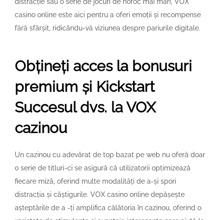
distracție sau o serie de jocuri de noroc mai mari, VOX
casino online este aici pentru a oferi emoții și recompense
fără sfârșit, ridicându-vă viziunea despre pariurile digitale.
Obțineți acces la bonusuri
premium și Kickstart
Succesul dvs. la VOX
cazinou
Un cazinou cu adevărat de top bazat pe web nu oferă doar
o serie de titluri-ci se asigură că utilizatorii optimizează
fiecare miză, oferind multe modalități de a-și spori
distracția și câștigurile. VOX casino online depășește
așteptările de a -ți amplifica călătoria în cazinou, oferind o