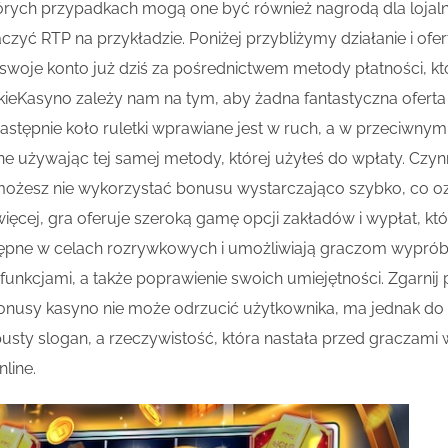
tórych przypadkach mogą one być również nagrodą dla lojal
zyć RTP na przykładzie. Poniżej przybliżymy działanie i ofer
swoje konto już dziś za pośrednictwem metody płatności, któr
ieKasyno zależy nam na tym, aby żadna fantastyczna oferta n
astępnie koło ruletki wprawiane jest w ruch, a w przeciwnym
 używając tej samej metody, której użyłeś do wpłaty. Czy
 możesz nie wykorzystać bonusu wystarczająco szybko, co o
cej, gra oferuje szeroką gamę opcji zakładów i wypłat, któ
stępne w celach rozrywkowych i umożliwiają graczom wypr
 funkcjami, a także poprawienie swoich umiejętności. Zgarnij
nusy kasyno nie może odrzucić użytkownika, ma jednak do te
o pusty slogan, a rzeczywistość, która nastała przed graczami 
line.