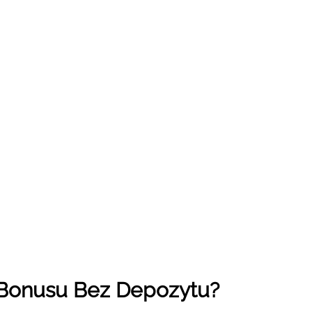
 Bonusu Bez Depozytu?