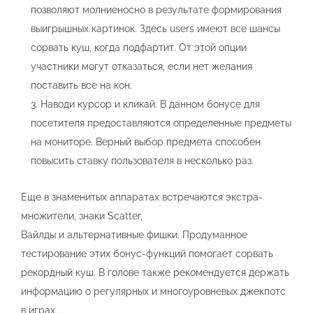
позволяют молниеносно в результате формирования
выигрышных картинок. Здесь users имеют все шансы
сорвать куш, когда подфартит. От этой опции
участники могут отказаться, если нет желания
поставить все на кон.
Наводи курсор и кликай. В данном бонусе для
посетителя предоставляются определенные предметы
на мониторе. Верный выбор предмета способен
повысить ставку пользователя в несколько раз.
Еще в знаменитых аппаратах встречаются экстра-
множители, знаки Scatter,
Вайлды и альтернативные фишки. Продуманное
тестирование этих бонус-функций помогает сорвать
рекордный куш. В голове также рекомендуется держать
информацию о регулярных и многоуровневых джекпотс
в играх.