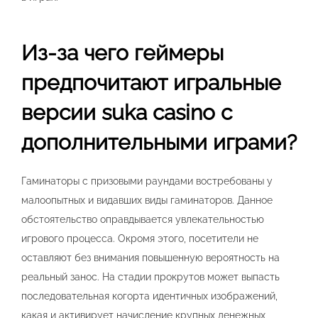
Из-за чего геймеры
предпочитают игральные
версии suka casino с
дополнительными играми?
Гаминаторы с призовыми раундами востребованы у
малоопытных и видавших виды гаминаторов. Данное
обстоятельство оправдывается увлекательностью
игрового процесса. Окромя этого, посетители не
оставляют без внимания повышенную вероятность на
реальный занос. На стадии прокрутов может выпасть
последовательная когорта идентичных изображений,
какая и активирует начисление крупных денежных