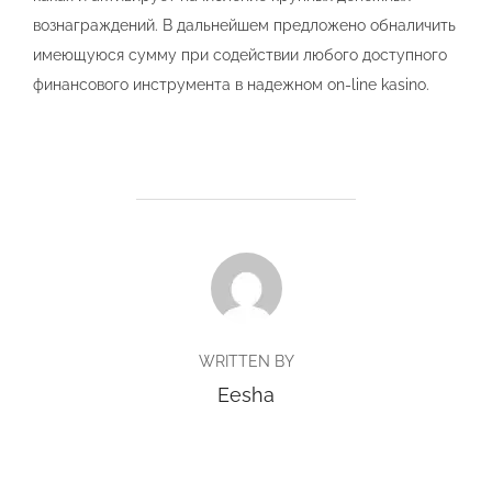
вознаграждений. В дальнейшем предложено обналичить
имеющуюся сумму при содействии любого доступного
финансового инструмента в надежном on-line kasino.
POST AUTHOR
WRITTEN BY
Eesha