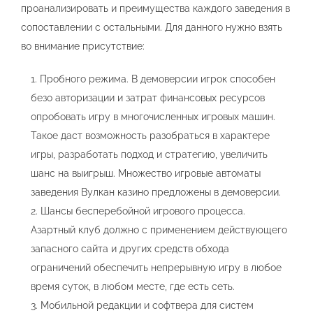
проанализировать и преимущества каждого заведения в
сопоставлении с остальными. Для данного нужно взять
во внимание присутствие:
Пробного режима. В демоверсии игрок способен
безо авторизации и затрат финансовых ресурсов
опробовать игру в многочисленных игровых машин.
Такое даст возможность разобраться в характере
игры, разработать подход и стратегию, увеличить
шанс на выигрыш. Множество игровые автоматы
заведения Вулкан казино предложены в демоверсии.
Шансы бесперебойной игрового процесса.
Азартный клуб должно с применением действующего
запасного сайта и других средств обхода
ограничений обеспечить непрерывную игру в любое
время суток, в любом месте, где есть сеть.
Мобильной редакции и софтвера для систем