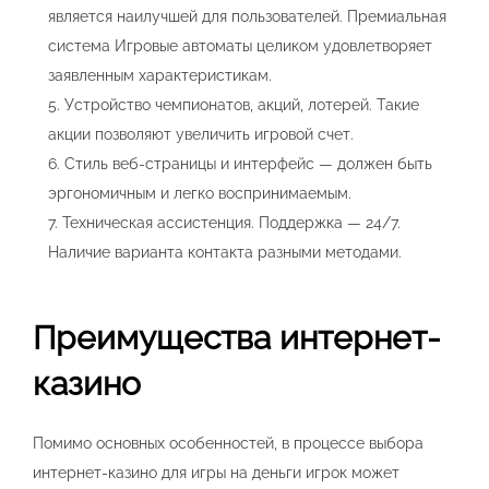
является наилучшей для пользователей. Премиальная
система Игровые автоматы целиком удовлетворяет
заявленным характеристикам.
Устройство чемпионатов, акций, лотерей. Такие
акции позволяют увеличить игровой счет.
Стиль веб-страницы и интерфейс — должен быть
эргономичным и легко воспринимаемым.
Техническая ассистенция. Поддержка — 24/7.
Наличие варианта контакта разными методами.
Преимущества интернет-
казино
Помимо основных особенностей, в процессе выбора
интернет-казино для игры на деньги игрок может