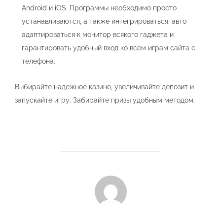
Android и iOS. Программы необходимо просто
устанавливаются, а также интегрироваться, авто
адаптироваться к монитор всякого гаджета и
гарантировать удобный вход ко всем играм сайта с
телефона.
Выбирайте надежное казино, увеличивайте депозит и
запускайте игру. Забирайте призы удобным методом.
POST AUTHOR