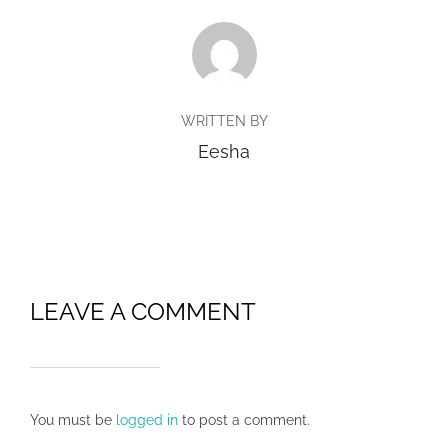
POST AUTHOR
WRITTEN BY
Eesha
LEAVE A COMMENT
You must be
logged in
to post a comment.