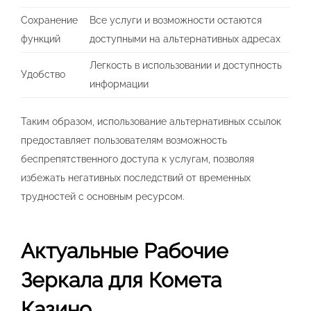
Сохранение
Все услуги и возможности остаются
функций
доступными на альтернативных адресах
Легкость в использовании и доступность
Удобство
информации
Таким образом, использование альтернативных ссылок
предоставляет пользователям возможность
беспрепятственного доступа к услугам, позволяя
избежать негативных последствий от временных
трудностей с основным ресурсом.
Актуальные Рабочие
Зеркала для Комета
Казино